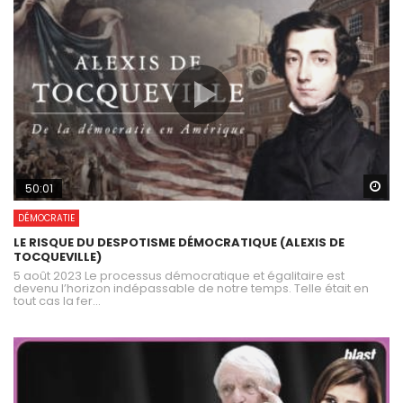
Wa
50:01
DÉMOCRATIE
LE RISQUE DU DESPOTISME DÉMOCRATIQUE (ALEXIS DE
TOCQUEVILLE)
5 août 2023 Le processus démocratique et égalitaire est
devenu l’horizon indépassable de notre temps. Telle était en
tout cas la fer...