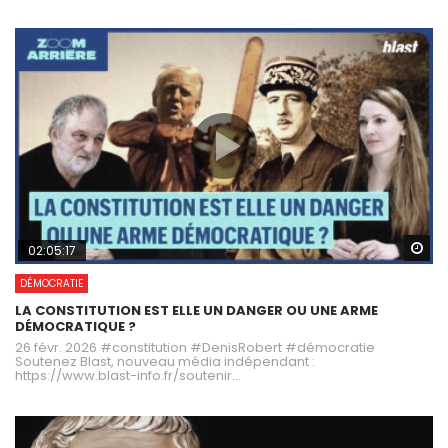
Wa
02:05:17
DÉMOCRATIE
LA CONSTITUTION EST ELLE UN DANGER OU UNE ARME
DÉMOCRATIQUE ?
26 févr. 2026 #constitution #DenisRobert #démocratie
Soutenez Blast, nouveau média indépendant :
https://www.blast-info.fr/soutenir...