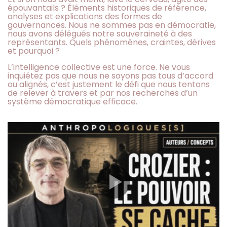
épouvantails ? Éléments historiques de référence,
analyses et explications des formes de
gouvernances. Nous ne sommes pas en démocratie,
nous avons délégués notre souveraineté à des
représentants. Quels phénomènes, craintes, dérives
et pourquoi ?
L’intelligence collective est une force. Ne vous
inquiétez pas que nous ne soyons pas tous d’accord
ou alignés, c’est justement le défi que nous tentons
de relever à travers et par nos recherches d’un
système démocratique efficace.