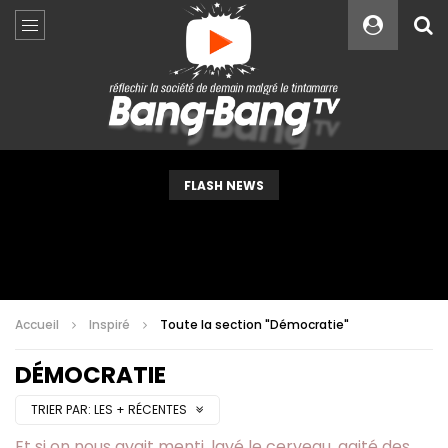
Custom Amount
€
VEUILLEZ PATIENTER...
FLASH NEWS
Accueil
Inspiré
Toute la section "Démocratie"
DÉMOCRATIE
TRIER PAR:
LES + RÉCENTES
Et si on nous avait menti, lavé le cerveau, agité des