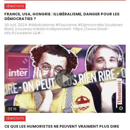
DÉMOCRATIE
FRANCE, USA, HONGRIE : ILLIBÉRALISME, DANGER POUR LES
DÉMOCRATIES ?
30 oct. 2024 #Illibéralisme #Fascisme #Démocratie Soutenez
Blast, nouveau média indépendant : https://www.blast-
info.fr/soutenir L&#...
Wa
22:16
DÉMOCRATIE
CE QUE LES HUMORISTES NE PEUVENT VRAIMENT PLUS DIRE