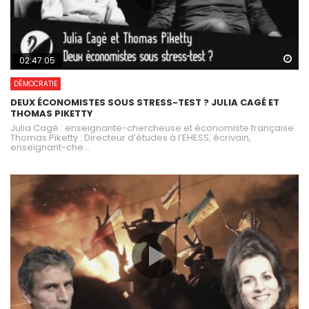
Wa
02:47:05
DÉMOCRATIE
DEUX ÉCONOMISTES SOUS STRESS-TEST ? JULIA CAGÉ ET
THOMAS PIKETTY
Julia Cagé : enseignante-chercheuse et économiste française.
Thomas Piketty : Directeur d’études à l’EHESS, écrivain,
enseignant-che...