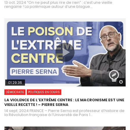
13 oct. 2024 “On ne peut plus rire de rien” : c’est une vieille
rengaine ! La polémique autour d’une blague...
Wa
01:29:36
DÉMOCRATIE
POLITIQUES EN COURS
LA VIOLENCE DE L’EXTRÊME CENTRE : LE MACRONISME EST UNE
VIEILLE RECETTE ! – PIERRE SERNA
14 sept. 2024 FRANCE – Pierre Serna est professeur d’histoire de
la Révolution française à l’Université de Paris 1...