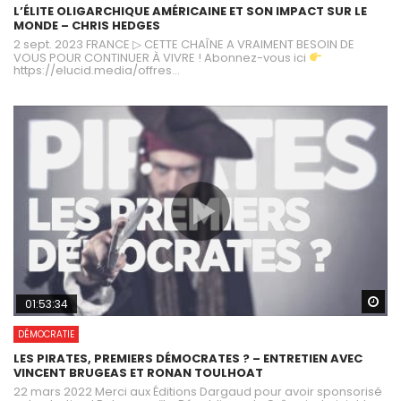
L’ÉLITE OLIGARCHIQUE AMÉRICAINE ET SON IMPACT SUR LE
MONDE – CHRIS HEDGES
2 sept. 2023 FRANCE ▷ CETTE CHAÎNE A VRAIMENT BESOIN DE
VOUS POUR CONTINUER À VIVRE ! Abonnez-vous ici
https://elucid.media/offres...
Wa
01:53:34
DÉMOCRATIE
LES PIRATES, PREMIERS DÉMOCRATES ? – ENTRETIEN AVEC
VINCENT BRUGEAS ET RONAN TOULHOAT
22 mars 2022 Merci aux Éditions Dargaud pour avoir sponsorisé