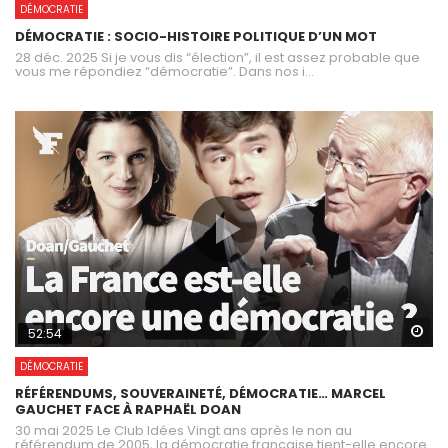
DÉMOCRATIE
DÉMOCRATIE : SOCIO-HISTOIRE POLITIQUE D’UN MOT
28 déc. 2025 Si je vous dis “élection”, il est assez probable que
vous me répondiez “démocratie”. Dans nos i...
Wa
52:54
DÉMOCRATIE
RÉFÉRENDUMS, SOUVERAINETÉ, DÉMOCRATIE… MARCEL
GAUCHET FACE À RAPHAËL DOAN
30 mai 2025 Le Club Idées Vingt ans après le non au
référendum de 2005, la démocratie française tient-elle encore