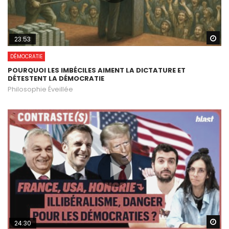
Wa
23:53
DÉMOCRATIE
POURQUOI LES IMBÉCILES AIMENT LA DICTATURE ET
DÉTESTENT LA DÉMOCRATIE
Philosophie Éveillée
Wa
24:30