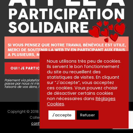
Nous utilisons très peu de cookies.
Ils servent le bon fonctionnement
OUI ! JE PARTICIPE !
du site ou recueillent des
statistiques de visites. En cliquant
Paiement via plateforme sécurisé STRIPE, aucune information bancaire ne
sur “J'accepte”, vous acceptez
passe par nous ni n’est conservée. Pour en savoir plus sur ce que nous
faisons de vos dons, lisez
nos engagements
!
ces cookies. Vous pouvez choisir
de désactiver certains cookies
non nécessaires dans
Réglages
Cookies
.
Copyright © 2018. Tous droits réservés aux créateurs des vidéos -
J'accepte
Refuser
Collectif citoyens bénévoles ⎜
Politique de
confidentialité
⎜
Engagements
⎜
Contact