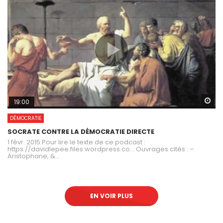
Wa
19:00
DÉMOCRATIE
SOCRATE CONTRE LA DÉMOCRATIE DIRECTE
1 févr. 2015 Pour lire le texte de ce podcast :
https://davidlepee.files.wordpress.co… Ouvrages cités : –
Aristophane, &...
EN VOIR PLUS