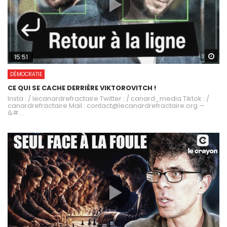
Wa
15:51
DÉMOCRATIE
CE QUI SE CACHE DERRIÈRE VIKTOROVITCH !
Insta : / lecanardrefractaire Twitter : / canard_media Tiktok : /
canardrefractaire Mail : contact@lecanardrefractaire.org —
&#...