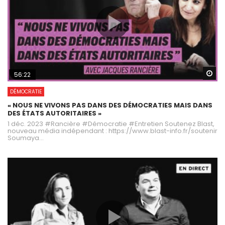
Wa
56:22
DÉMOCRATIE
« NOUS NE VIVONS PAS DANS DES DÉMOCRATIES MAIS DANS
DES ÉTATS AUTORITAIRES »
1 déc. 2023 #Rancière #Démocratie #Entretien Soutenez Blast,
nouveau média indépendant : https://www.blast-info.fr/soutenir
Soumaya...