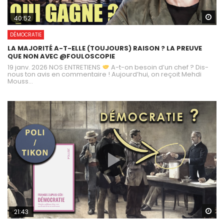
Wa
40:52
DÉMOCRATIE
LA MAJORITÉ A-T-ELLE (TOUJOURS) RAISON ? LA PREUVE
QUE NON AVEC ‪@FOULOSCOPIE‬
19 janv. 2026 NOS ENTRETIENS
A-t-on besoin d’un chef ? Dis-
nous ton avis en commentaire ! Aujourd’hui, on reçoit Mehdi
Mouss...
Wa
21:43