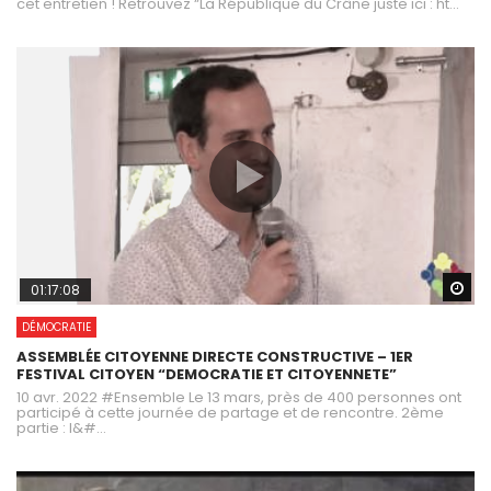
cet entretien ! Retrouvez “La République du Crâne juste ici : ht...
Wa
01:17:08
DÉMOCRATIE
ASSEMBLÉE CITOYENNE DIRECTE CONSTRUCTIVE – 1ER
FESTIVAL CITOYEN “DEMOCRATIE ET CITOYENNETE”
10 avr. 2022 #Ensemble Le 13 mars, près de 400 personnes ont
participé à cette journée de partage et de rencontre. 2ème
partie : l&#...