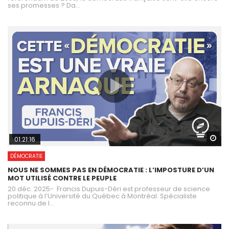
ses promesses ? Da...
Wa
01:21:16
DÉMOCRATIE
NOUS NE SOMMES PAS EN DÉMOCRATIE : L’IMPOSTURE D’UN
MOT UTILISÉ CONTRE LE PEUPLE
20 déc. 2025- Francis Dupuis-Déri est professeur de science
politique à l’Université du Québec à Montréal. Spécialiste
reconnu de l...