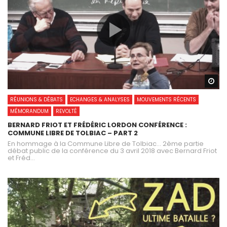
Wa
RÉUNIONS & DÉBATS
ECHANGES & ANALYSES
MOUVEMENTS RÉCENTS
MÉMORANDUM
REVOLTÉ
BERNARD FRIOT ET FRÉDÉRIC LORDON CONFÉRENCE :
COMMUNE LIBRE DE TOLBIAC – PART 2
En hommage à la Commune Libre de Tolbiac… 2ème partie
débat public de la conférence du 3 avril 2018 avec Bernard Friot
et Fréd...