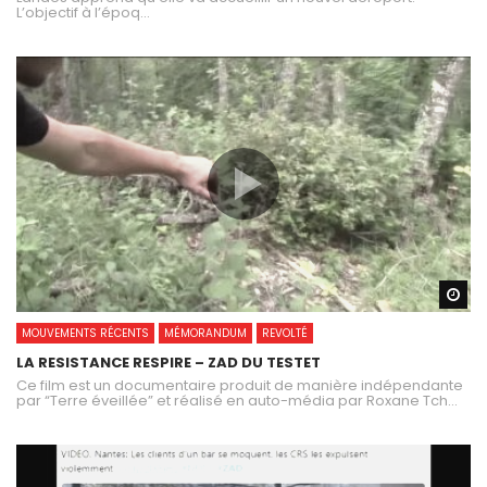
L’objectif à l’époq...
Wa
MOUVEMENTS RÉCENTS
MÉMORANDUM
REVOLTÉ
LA RESISTANCE RESPIRE – ZAD DU TESTET
Ce film est un documentaire produit de manière indépendante
par “Terre éveillée” et réalisé en auto-média par Roxane Tch...