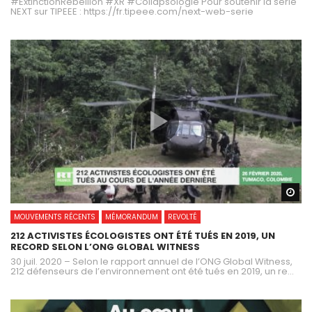
#ExtinctionRebellion #XR #Collapsologie Pour soutenir la série
NEXT sur TIPEEE : https://fr.tipeee.com/next-web-serie
Wa
MOUVEMENTS RÉCENTS
MÉMORANDUM
REVOLTÉ
212 ACTIVISTES ÉCOLOGISTES ONT ÉTÉ TUÉS EN 2019, UN
RECORD SELON L’ONG GLOBAL WITNESS
30 juil. 2020 – Selon le rapport annuel de l’ONG Global Witness,
212 défenseurs de l’environnement ont été tués en 2019, un re...