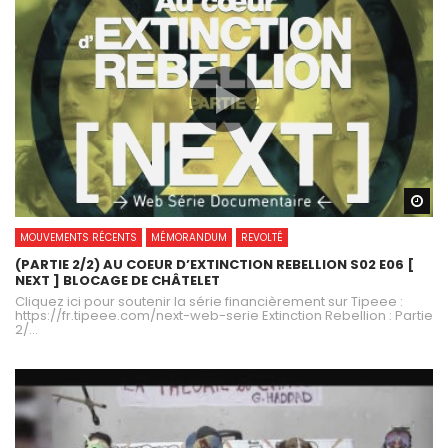
Wa
MOUVEMENTS RÉCENTS
MÉMORANDUM
REVOLTÉ
(PARTIE 2/2) AU COEUR D’EXTINCTION REBELLION S02 E06 [
NEXT ] BLOCAGE DE CHÂTELET
Cliquez ici pour soutenir la série financièrement sur Tipeee :
https://fr.tipeee.com/next-web-serie Extinction Rebellion : Partie
2/...