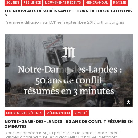
SOUTIEN
RÉSILIENCE
MOUVEMENTS RÉCENTS
MÉMORANDUM
REVOLTÉ
LES NOUVEAUX DÉSOBÉISSANTS – HORS LA LOI OU CITOYENS
?
Première diffusion sur LCP en septembre 2013 arthurborgnis
Wa
MOUVEMENTS RÉCENTS
MÉMORANDUM
REVOLTÉ
NOTRE-DAME-DES-LANDES : 50 ANS DE CONFLIT RÉSUMÉS EN
3 MINUTES
Dans les années 1960, la petite ville de Notre-Dame-des-
Landes apprend qu’elle va accueillir un nouvel aéroport.