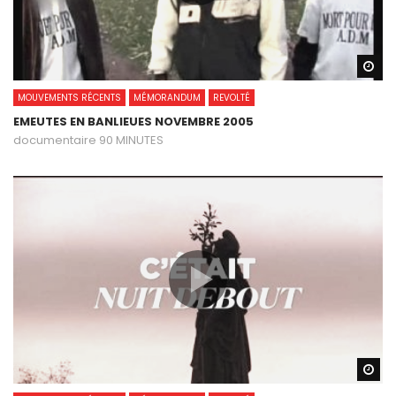
Wa
MOUVEMENTS RÉCENTS
MÉMORANDUM
REVOLTÉ
EMEUTES EN BANLIEUES NOVEMBRE 2005
documentaire 90 MINUTES
Wa