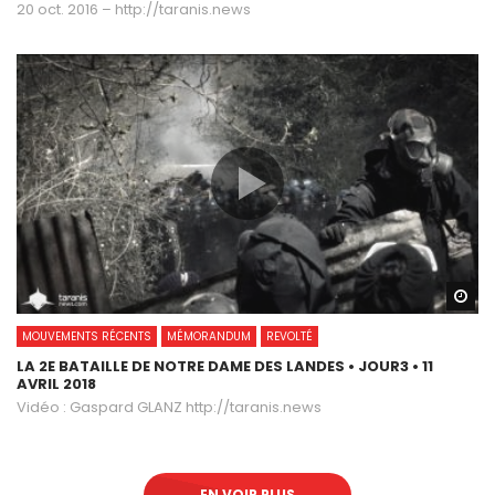
20 oct. 2016 – http://taranis.news
Wa
MOUVEMENTS RÉCENTS
MÉMORANDUM
REVOLTÉ
LA 2E BATAILLE DE NOTRE DAME DES LANDES • JOUR3 • 11
AVRIL 2018
Vidéo : Gaspard GLANZ http://taranis.news
EN VOIR PLUS