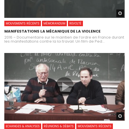
Wa
MOUVEMENTS RÉCENTS
MÉMORANDUM
REVOLTÉ
MANIFESTATIONS LA MÉCANIQUE DE LA VIOLENCE
2016 – Documentaire sur le maintien de l’ordre en France durant
les manifestations contre la loi travail. Un film de Ped...
Wa
ECHANGES & ANALYSES
RÉUNIONS & DÉBATS
MOUVEMENTS RÉCENTS