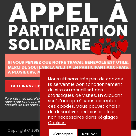
Nous utilisons très peu de cookies.
Ils servent le bon fonctionnement
OUI ! JE PARTICIPE !
du site ou recueillent des
statistiques de visites. En cliquant
Paiement via plateforme sécurisé STRIPE, aucune information bancaire ne
sur “J'accepte”, vous acceptez
passe par nous ni n’est conservée. Pour en savoir plus sur ce que nous
faisons de vos dons, lisez
nos engagements
!
ces cookies. Vous pouvez choisir
de désactiver certains cookies
non nécessaires dans
Réglages
Cookies
.
Copyright © 2018. Tous droits réservés aux créateurs des vidéos -
J'accepte
Refuser