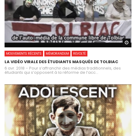
Wa
MOUVEMENTS RÉCENTS
MÉMORANDUM
REVOLTÉ
LA VIDÉO VIRALE DES ÉTUDIANTS MASQUÉS DE TOLBIAC
6 avr. 2018 – Pour s’affranchir des médias traditionnels, des
étudiants qui s’opposent à la réforme de l’acc...