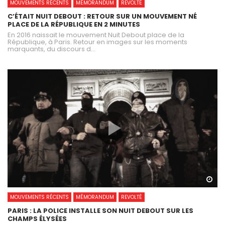
MOUVEMENTS RÉCENTS
MÉMORANDUM
REVOLTÉ
C’ÉTAIT NUIT DEBOUT : RETOUR SUR UN MOUVEMENT NÉ
PLACE DE LA RÉPUBLIQUE EN 2 MINUTES
En 2016 naissait le mouvement Nuit Debout place de la
République, à Paris. Retour en images sur les moments
marquants, du discours d...
Wa
MOUVEMENTS RÉCENTS
MÉMORANDUM
REVOLTÉ
PARIS : LA POLICE INSTALLE SON NUIT DEBOUT SUR LES
CHAMPS ÉLYSÉES