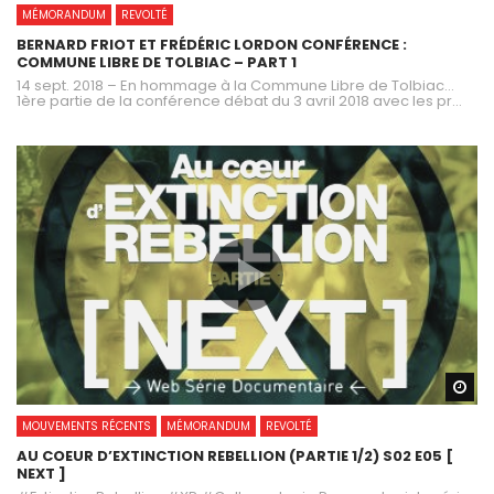
MÉMORANDUM
REVOLTÉ
BERNARD FRIOT ET FRÉDÉRIC LORDON CONFÉRENCE :
COMMUNE LIBRE DE TOLBIAC – PART 1
14 sept. 2018 – En hommage à la Commune Libre de Tolbiac…
1ère partie de la conférence débat du 3 avril 2018 avec les pr...
Wa
MOUVEMENTS RÉCENTS
MÉMORANDUM
REVOLTÉ
AU COEUR D’EXTINCTION REBELLION (PARTIE 1/2) S02 E05 [
NEXT ]