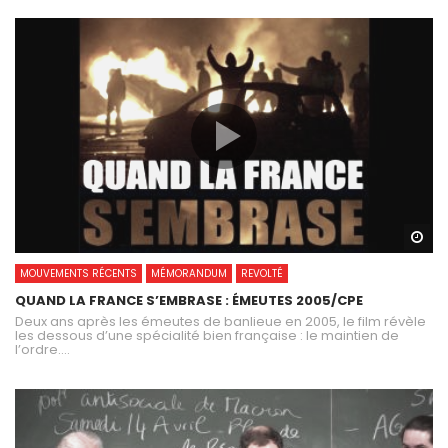
Wa
MOUVEMENTS RÉCENTS
MÉMORANDUM
REVOLTÉ
QUAND LA FRANCE S’EMBRASE : ÉMEUTES 2005/CPE
Deux ans après les émeutes de banlieue en 2005, le film révèle
les dessous d’une spécialité bien française : le maintien de
l’ordre....