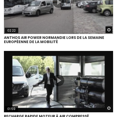
Wa
02:22
ANTHOS AIR POWER NORMANDIE LORS DE LA SEMAINE
EUROPÉENNE DE LA MOBILITÉ
Wa
01:59
RECHARGE RAPIDE MOTEUR À AIR COMPRESSÉ