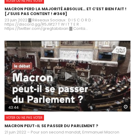
VOTER OU NE PAS VOTER
MACRON PERD LA MAJORITÉ ABSOLUE… ET C’EST BIEN FAIT !
[J’SUIS PAS CONTENT ! #349]
23 juin 2022 ▇ Réseaux Sociaux : D I S C O R D :
https://discord.gg/R5J9f27 T W I T T E R :
https://twitter.com/gregtabibian ▇ Conta...
Wa
43:44
VOTER OU NE PAS VOTER
MACRON PEUT-IL SE PASSER DU PARLEMENT ?
21 juin 2022 – Pour son second mandat, Emmanuel Macron