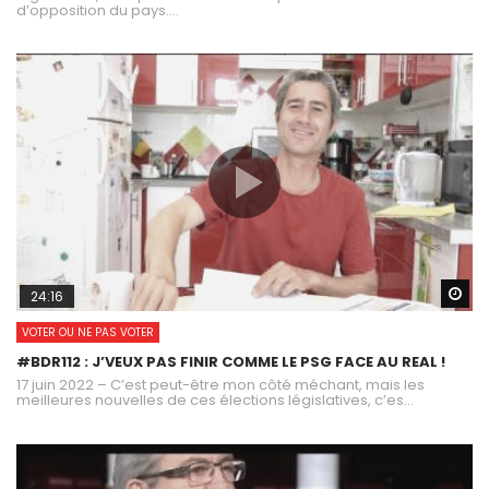
d’opposition du pays....
Wa
24:16
VOTER OU NE PAS VOTER
#BDR112 : J’VEUX PAS FINIR COMME LE PSG FACE AU REAL !
17 juin 2022 – C’est peut-être mon côté méchant, mais les
meilleures nouvelles de ces élections législatives, c’es...