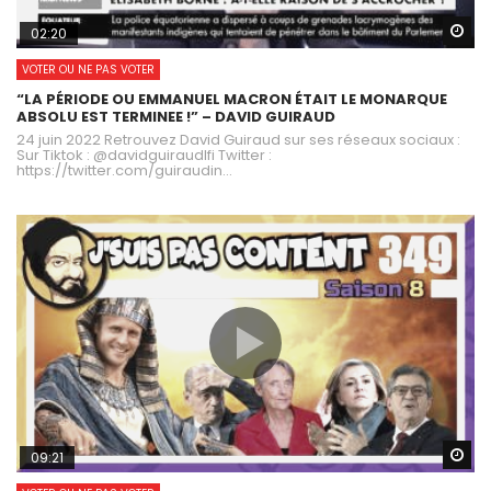
Wa
02:20
VOTER OU NE PAS VOTER
“LA PÉRIODE OU EMMANUEL MACRON ÉTAIT LE MONARQUE
ABSOLU EST TERMINEE !” – DAVID GUIRAUD
24 juin 2022 Retrouvez David Guiraud sur ses réseaux sociaux :
Sur Tiktok : @davidguiraudlfi Twitter :
https://twitter.com/guiraudin...
Wa
09:21