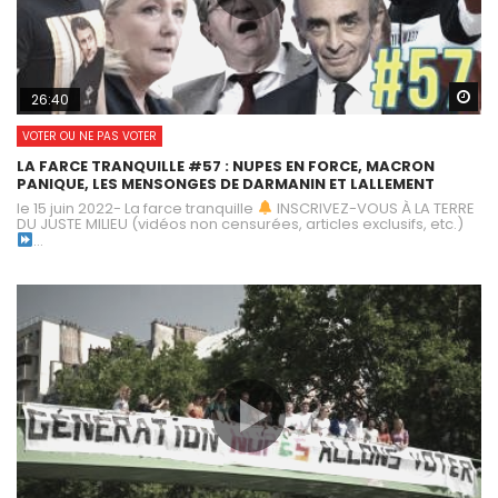
Wa
26:40
VOTER OU NE PAS VOTER
LA FARCE TRANQUILLE #57 : NUPES EN FORCE, MACRON
PANIQUE, LES MENSONGES DE DARMANIN ET LALLEMENT
le 15 juin 2022- La farce tranquille
INSCRIVEZ-VOUS À LA TERRE
DU JUSTE MILIEU (vidéos non censurées, articles exclusifs, etc.)
...