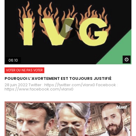
Wa
06:10
VOTER OU NE PAS VOTER
POURQUOI L’AVORTEMENT EST TOUJOURS JUSTIFIÉ
28 juin 2022 Twitter : https://twitter.com/vlanx0 Facebook :
https://www.facebook.com/vlanx0