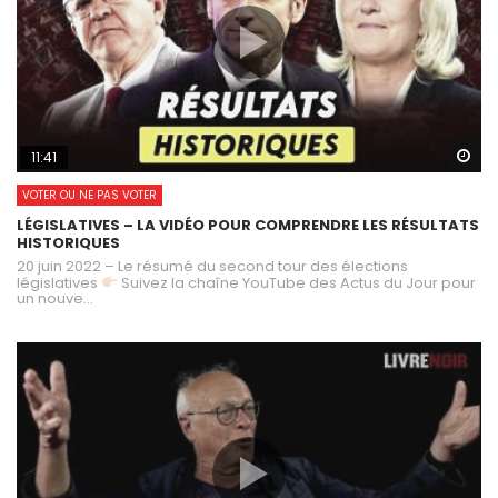
Wa
11:41
VOTER OU NE PAS VOTER
LÉGISLATIVES – LA VIDÉO POUR COMPRENDRE LES RÉSULTATS
HISTORIQUES
20 juin 2022 – Le résumé du second tour des élections
législatives
Suivez la chaîne YouTube des Actus du Jour pour
un nouve...