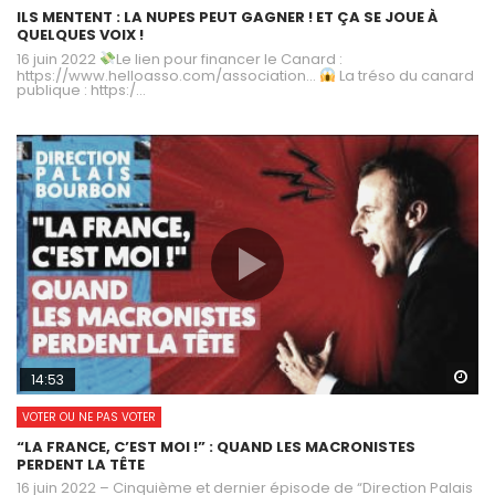
ILS MENTENT : LA NUPES PEUT GAGNER ! ET ÇA SE JOUE À
QUELQUES VOIX !
16 juin 2022
Le lien pour financer le Canard :
https://www.helloasso.com/association…
La tréso du canard
publique : https:/...
Wa
14:53
VOTER OU NE PAS VOTER
“LA FRANCE, C’EST MOI !” : QUAND LES MACRONISTES
PERDENT LA TÊTE
16 juin 2022 – Cinquième et dernier épisode de “Direction Palais