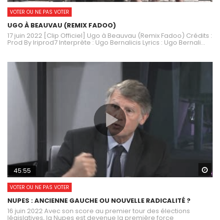
VOTER OU NE PAS VOTER
UGO À BEAUVAU (REMIX FADOO)
17 juin 2022 [Clip Officiel] Ugo à Beauvau (Remix Fadoo) Crédits :
Prod By Iriprod7 Interprète : Ugo Bernalicis Lyrics : Ugo Bernali...
Wa
45:55
VOTER OU NE PAS VOTER
NUPES : ANCIENNE GAUCHE OU NOUVELLE RADICALITÉ ?
16 juin 2022 Avec son score au premier tour des élections
législatives, la Nupes est devenue la première force