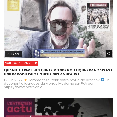
Wa
01:19:53
VOTER OU NE PAS VOTER
QUAND TU RÉALISES QUE LE MONDE POLITIQUE FRANÇAIS EST
UNE PARODIE DU SEIGNEUR DES ANNEAUX !
15 juin 2022
Comment soutenir votre revue de presse?
En
devenant oligarques du Monde Moderne sur Patreon:
https://www.patreon.c...