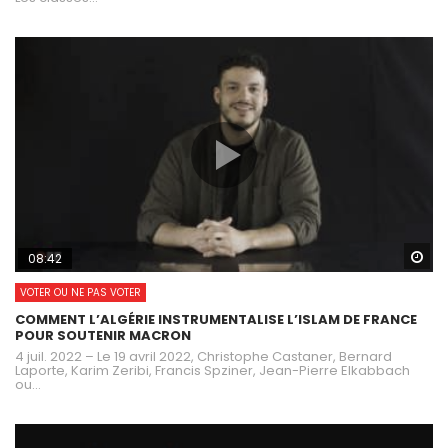
Wa
08:42
VOTER OU NE PAS VOTER
COMMENT L’ALGÉRIE INSTRUMENTALISE L’ISLAM DE FRANCE
POUR SOUTENIR MACRON
4 juil. 2022 – Le 19 avril 2022, Christophe Castaner, Bernard
Laporte, Karim Zeribi, Francis Spziner, Jean-Pierre Elkabbach
ou...