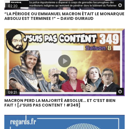
Wa
02:20
“LA PÉRIODE OU EMMANUEL MACRON ÉTAIT LE MONARQUE
ABSOLU EST TERMINEE !” – DAVID GUIRAUD
Wa
09:21
MACRON PERD LA MAJORITÉ ABSOLUE… ET C’EST BIEN
FAIT ! [J’SUIS PAS CONTENT ! #349]