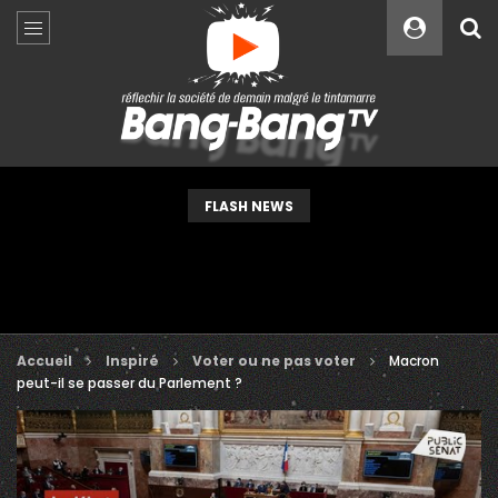
Custom Amount
€
VEUILLEZ PATIENTER...
FLASH NEWS
Accueil
Inspiré
Voter ou ne pas voter
Macron
peut-il se passer du Parlement ?