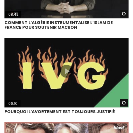
Wa
08:42
COMMENT L’ALGÉRIE INSTRUMENTALISE L’ISLAM DE
FRANCE POUR SOUTENIR MACRON
Wa
06:10
POURQUOI L’AVORTEMENT EST TOUJOURS JUSTIFIÉ