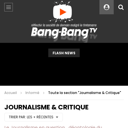
Custom Amount
€
VEUILLEZ PATIENTER...
FLASH NEWS
Accueil
Informé
Toute la section "Journalisme & Critique"
JOURNALISME & CRITIQUE
TRIER PAR:
LES + RÉCENTES
Le Journalisme en question… déontologie du