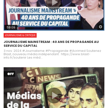
Wa
59:09
JOURNALISME & CRITIQUE
JOURNALISME MAINSTREAM : 40 ANS DE PROPAGANDE AU
SERVICE DU CAPITAL
3 nov. 2024 #Journalisme #Propagande #Acrimed Soutenez
Blast, nouveau média indépendant : https://www.blast-
info.fr/soutenir Les méd...