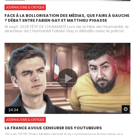
JOURNALISME & CRITIQUE
FACE À LA BOLLORISATION DES MÉDIAS, QUE FAIRE À GAUCHE
? DÉBAT ENTRE FABIEN GAY ET MATTHIEU PIGASSE
16 sept. 2025 FÊTE DE L’HUMANITÉ Lors de la Fête de l’Humanité, le
directeur de L’Humanité Fabien Gay a débattu avec le patron...
Wa
24:34
JOURNALISME & CRITIQUE
LA FRANCE AVOUE CENSURER DES YOUTUBEURS
20 juin 2025 Théo Malini réagit à la commission française qui