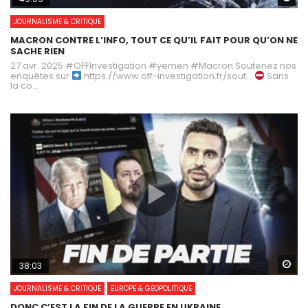
JOURNALISME & CRITIQUE
MACRON CONTRE L’INFO, TOUT CE QU’IL FAIT POUR QU’ON NE
SACHE RIEN
27 avr. 2025 #OFFInvestigation #yemen #Macron Soutenez nos
enquêtes sur
https://www.off-investigation.fr/sout…
Sans
la co...
Wa
38:03
JOURNALISME & CRITIQUE
EUROPE & GEOPOLITIQUE
DONC C’EST LA FIN DE LA GUERRE EN UKRAINE…