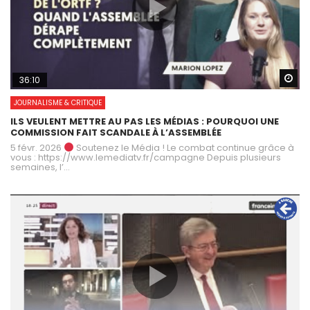
Wa
36:10
JOURNALISME & CRITIQUE
ILS VEULENT METTRE AU PAS LES MÉDIAS : POURQUOI UNE
COMMISSION FAIT SCANDALE À L’ASSEMBLÉE
5 févr. 2026
Soutenez le Média ! Le combat continue grâce à
vous : https://www.lemediatv.fr/campagne Depuis plusieurs
semaines, l’...