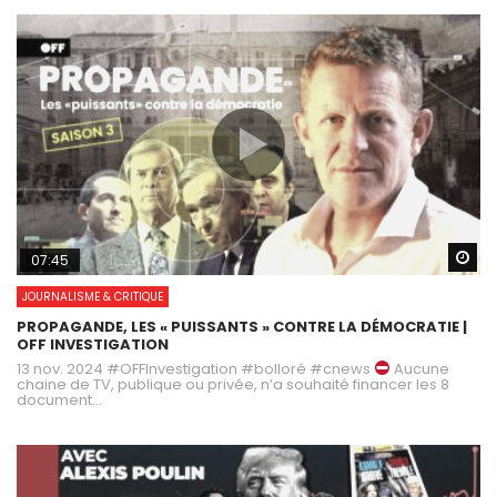
Wa
07:45
JOURNALISME & CRITIQUE
PROPAGANDE, LES « PUISSANTS » CONTRE LA DÉMOCRATIE |
OFF INVESTIGATION
13 nov. 2024 #OFFInvestigation #bolloré #cnews
Aucune
chaine de TV, publique ou privée, n’a souhaité financer les 8
document...