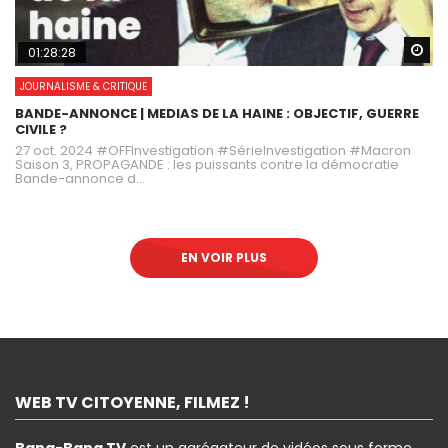
Wa
01:28:28
JOURNALISME & CRITIQUE
BANDE-ANNONCE | MEDIAS DE LA HAINE : OBJECTIF, GUERRE
CIVILE ?
27 oct. 2024 #OFFInvestigation #SérieInvestigation #Macron
Saison 3, PROPAGANDE : les puissants contre la démocratie
Bande-annonce d...
EN VOIR PLUS
WEB TV CITOYENNE, FILMEZ !