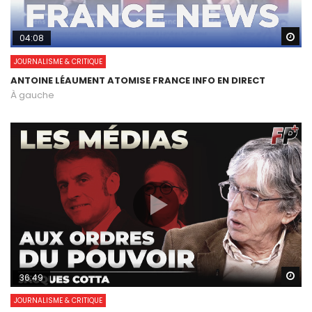
Wa
04:08
JOURNALISME & CRITIQUE
ANTOINE LÉAUMENT ATOMISE FRANCE INFO EN DIRECT
À gauche
Wa
36:49
JOURNALISME & CRITIQUE