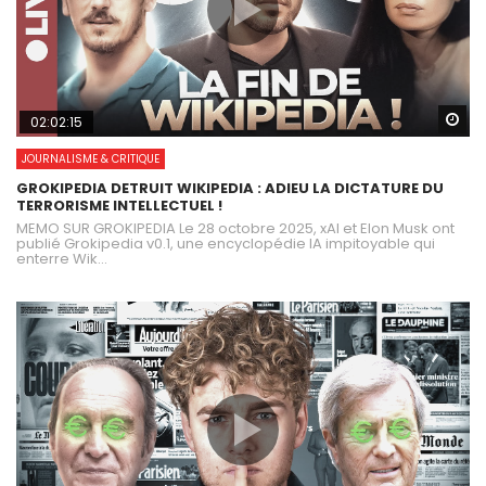
Wa
02:02:15
JOURNALISME & CRITIQUE
GROKIPEDIA DETRUIT WIKIPEDIA : ADIEU LA DICTATURE DU
TERRORISME INTELLECTUEL !
MEMO SUR GROKIPEDIA Le 28 octobre 2025, xAI et Elon Musk ont
publié Grokipedia v0.1, une encyclopédie IA impitoyable qui
enterre Wik...