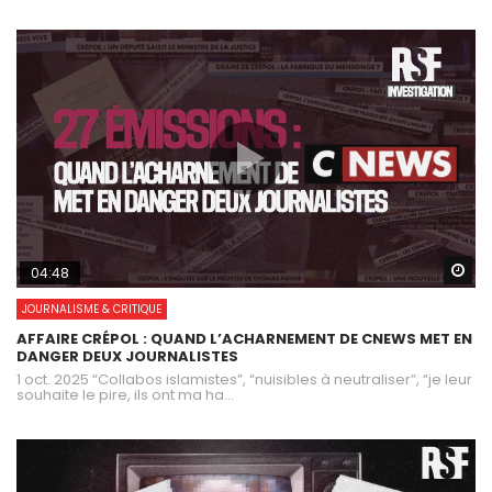
Wa
04:48
JOURNALISME & CRITIQUE
AFFAIRE CRÉPOL : QUAND L’ACHARNEMENT DE CNEWS MET EN
DANGER DEUX JOURNALISTES
1 oct. 2025 “Collabos islamistes”, “nuisibles à neutraliser”, “je leur
souhaite le pire, ils ont ma ha...