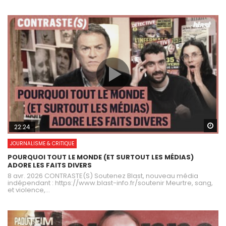
Wa
22:24
JOURNALISME & CRITIQUE
POURQUOI TOUT LE MONDE (ET SURTOUT LES MÉDIAS)
ADORE LES FAITS DIVERS
8 avr. 2026 CONTRASTE(S) Soutenez Blast, nouveau média
indépendant : https://www.blast-info.fr/soutenir Meurtre, sang,
et violence,...