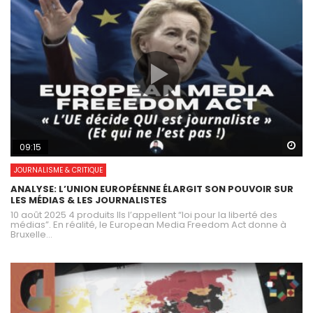
Wa
09:15
JOURNALISME & CRITIQUE
ANALYSE: L’UNION EUROPÉENNE ÉLARGIT SON POUVOIR SUR
LES MÉDIAS & LES JOURNALISTES
10 août 2025 4 produits Ils l’appellent “loi pour la liberté des
médias”. En réalité, le European Media Freedom Act donne à
Bruxelle...