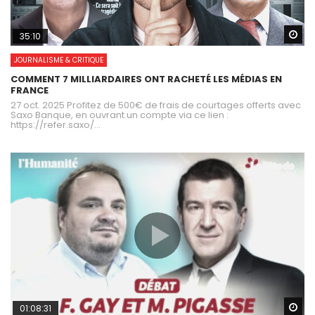
Wa
35:10
JOURNALISME & CRITIQUE
COMMENT 7 MILLIARDAIRES ONT RACHETÉ LES MÉDIAS EN
FRANCE
27 oct. 2025 Profitez de 500€ de frais de courtages offerts avec
Saxo Banque, en ouvrant un compte via ce lien :
https://refer.saxo/...
Wa
01:08:31