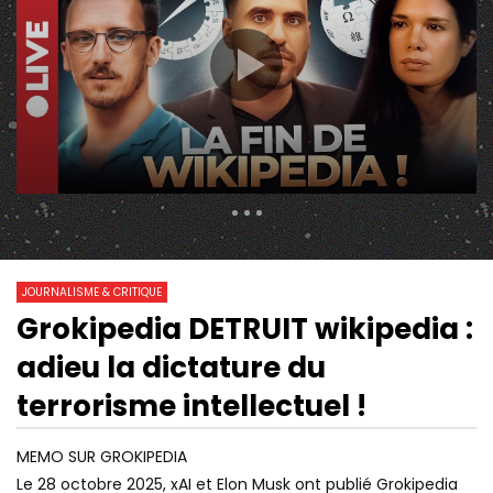
15 720 Views
2 443
0
JOURNALISME & CRITIQUE
Grokipedia DETRUIT wikipedia :
02:15:25
22:24
Watch Later
adieu la dictature du
DOSSIERS ENTERRÉS PAR LA
POURQUOI TOUT LE 
FRANCE ET INVESTIGATIONS ?
SURTOUT LES MÉDIAS
terrorisme intellectuel !
JEAN-BAPTISTE RIVOIRE [EN
FAITS DIVERS
DIRECT]
MEMO SUR GROKIPEDIA
Le 28 octobre 2025, xAI et Elon Musk ont publié Grokipedia