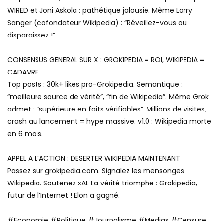
WIRED et Joni Askola : pathétique jalousie. Même Larry
Sanger (cofondateur Wikipedia) : “Réveillez-vous ou
disparaissez !”
CONSENSUS GENERAL SUR X : GROKIPEDIA = ROI, WIKIPEDIA =
CADAVRE
Top posts : 30k+ likes pro-Grokipedia. Semantique :
“meilleure source de vérité”, “fin de Wikipedia”. Même Grok
admet : “supérieure en faits vérifiables”. Millions de visites,
crash au lancement = hype massive. v1.0 : Wikipedia morte
en 6 mois.
APPEL A L’ACTION : DESERTER WIKIPEDIA MAINTENANT
Passez sur grokipedia.com. Signalez les mensonges
Wikipedia. Soutenez xAI. La vérité triomphe : Grokipedia,
futur de l’Internet ! Elon a gagné.
#Economie #Politique #Journalisme #Medias #Censure