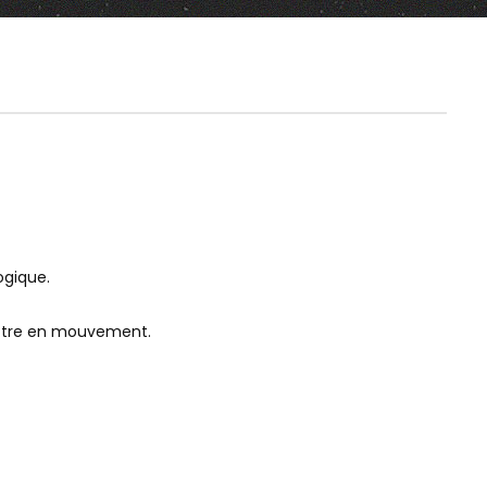
16:35
14:11
Watch Later
Watch Later
NOUS SAVONS. ET MAINTENANT,
ET SI L’EFFET TCHER
QUE FAISONS-NOUS ? — PHILIPPE
N’EXISTAIT PAS ?
DESCOLA À L’UNIVERSITÉ DE LA
TERRE
ogique.
mettre en mouvement.