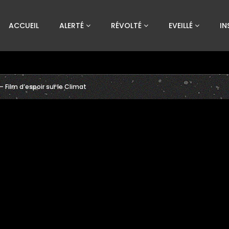
Custom Amount
ACCUEIL
ALERTÉ
RÉVOLTÉ
EVEILLÉ
IN
€
VEUILLEZ PATIENTER...
 – Film d’espoir sur le Climat