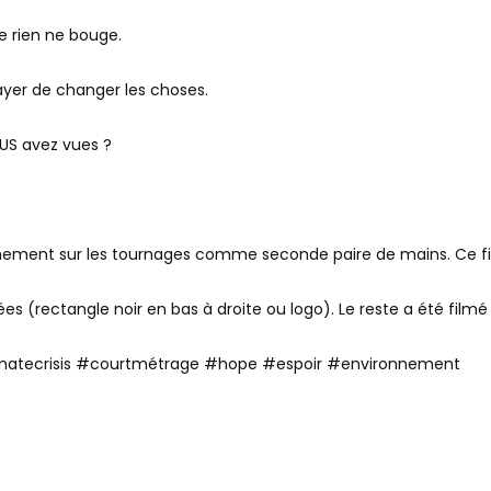
e rien ne bouge.
yer de changer les choses.
OUS avez vues ?
nement sur les tournages comme seconde paire de mains. Ce film
s (rectangle noir en bas à droite ou logo). Le reste a été film
matecrisis #courtmétrage #hope #espoir #environnement