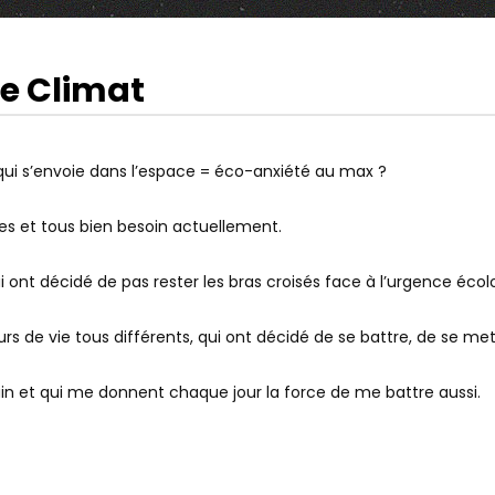
le Climat
10:02
Watch Later
OBINET ÉTAIT INTERDITE
FR INONDATIONS : CRUE DE LA
E AGGLOMÉRATION DE
GARONNE, ÉVACUATIONS LE LONG
y qui s’envoie dans l’espace = éco-anxiété au max ?
DE LA LOIRE, LE POINT SUR LA
SITUATION
es et tous bien besoin actuellement.
i ont décidé de pas rester les bras croisés face à l’urgence écol
rs de vie tous différents, qui ont décidé de se battre, de se 
in et qui me donnent chaque jour la force de me battre aussi.