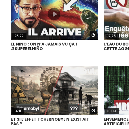
Watch Later
25:27
12:26
EL NIÑO : ON N’A JAMAIS VU ÇA !
L’EAU DU RO
#SUPERELNIÑO
CETTE AGG
Watch Later
14:11
30:19
ET SI L’EFFET TCHERNOBYL N’EXISTAIT
ENSEMENCEM
PAS ?
ARTIFICIELL