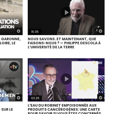
Watch Later
Watch
16:35
A GARONNE,
NOUS SAVONS. ET MAINTENANT, QUE
OIRE, LE
FAISONS-NOUS ? — PHILIPPE DESCOLA À
L’UNIVERSITÉ DE LA TERRE
Watch Later
Watch
03:25
L’EAU DU ROBINET EMPOISONNÉE AUX
 SUR LE
PRODUITS CANCÉROGÈNES: UNE CARTE
POUR SAVOIR SI VOUS ÊTES CONCERNÉS