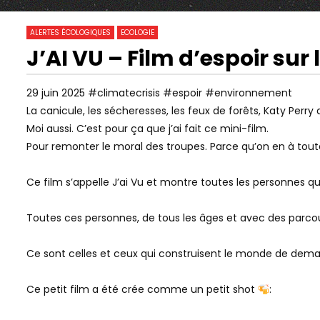
5 926
0
ALERTES ÉCOLOGIQUES
ECOLOGIE
J’AI VU – Film d’espoir sur 
25:27
12:26
Watch Later
EL NIÑO : ON N’A JAMAIS VU ÇA !
L’EAU DU R
29 juin 2025 #climatecrisis #espoir #environnement
#SUPERELNIÑO
DANS CETT
La canicule, les sécheresses, les feux de forêts, Katy Perr
FRANCE
Moi aussi. C’est pour ça que j’ai fait ce mini-film.
Pour remonter le moral des troupes. Parce qu’on en à tout
Ce film s’appelle J’ai Vu et montre toutes les personnes qu
Toutes ces personnes, de tous les âges et avec des parcou
Ce sont celles et ceux qui construisent le monde de dema
Ce petit film a été crée comme un petit shot
: