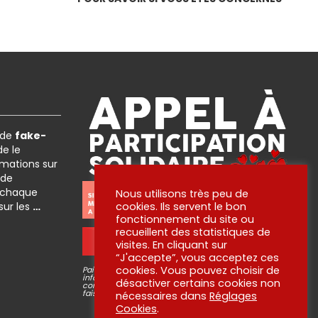
 de
fake-
e le
rmations sur
 de
 chaque
Nous utilisons très peu de
 sur les
…
cookies. Ils servent le bon
fonctionnement du site ou
recueillent des statistiques de
OUI ! JE PARTICIPE !
visites. En cliquant sur
“J'accepte”, vous acceptez ces
cookies. Vous pouvez choisir de
Paiement via plateforme sécurisé STRIPE, aucune
information bancaire ne passe par nous ni n’est
désactiver certains cookies non
conservée. Pour en savoir plus sur ce que nous
faisons de vos dons, lisez
nos engagements
!
nécessaires dans
Réglages
Cookies
.