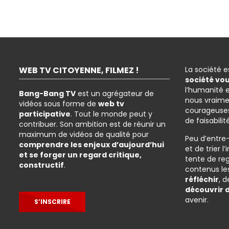
WEB TV CITOYENNE, FILMEZ !
La société 
société vo
l’humanité 
Bang-Bang TV
est un agrégateur de
nous vraime
vidéos sous forme de
web tv
courageuses
participative
. Tout le monde peut y
de faisabilit
contribuer. Son ambition est de réunir un
maximum de vidéos de qualité pour
Peu d’entre
comprendre les enjeux d’aujourd’hui
et de trier 
et se forger un regard critique,
tente de re
constructif
.
contenus les
réfléchir
, 
découvrir 
avenir.
S’INSCRIRE