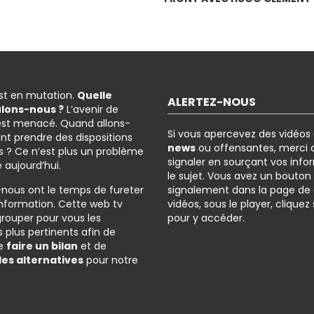
est en mutation.
Quelle
ALERTEZ-NOUS
ulons-nous ?
L’avenir de
est menacé. Quand allons-
Si vous apercevez des vidéos
nt prendre des dispositions
news
ou offensantes, merci d
 ? Ce n’est plus un problème
signaler en sourçant vos info
é aujourd’hui.
le sujet. Vous avez un bouton
-nous ont le temps de fureter
signalement dans la page de
l’information. Cette web tv
vidéos, sous le player, cliquez
grouper pour vous les
pour y accéder.
 plus pertinents afin de
de
faire un bilan
et de
des alternatives
pour notre