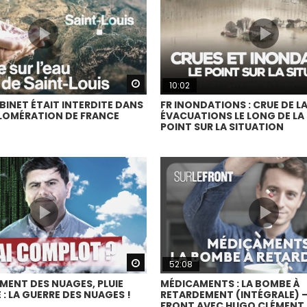
Watch Later
10:02
BINET ÉTAIT INTERDITE DANS
FR INONDATIONS : CRUE DE L
LOMÉRATION DE FRANCE
ÉVACUATIONS LE LONG DE LA L
POINT SUR LA SITUATION
Watch Later
52:08
ENT DES NUAGES, PLUIE
MÉDICAMENTS : LA BOMBE À
E : LA GUERRE DES NUAGES !
RETARDEMENT (INTÉGRALE) –
FRONT AVEC HUGO CLÉMENT