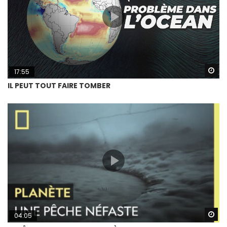
Wa
17:55
IL PEUT TOUT FAIRE TOMBER
Wa
04:05