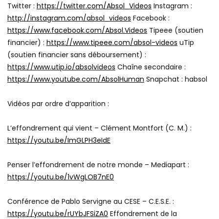
Twitter :
https://twitter.com/Absol_Videos
Instagram :
http://instagram.com/absol_videos
Facebook :
https://www.facebook.com/Absol.Videos
Tipeee (soutien
financier) :
https://www.tipeee.com/absol-videos
uTip
(soutien financier sans déboursement) :
https://www.utip.io/absolvideos
Chaîne secondaire :
https://www.youtube.com/AbsolHuman
Snapchat : habsol
Vidéos par ordre d’apparition :
L’effondrement qui vient – Clément Montfort (C. M.) :
https://youtu.be/ImGLPH3eIdE
Penser l’effondrement de notre monde – Mediapart :
https://youtu.be/1vWgLOB7nE0
Conférence de Pablo Servigne au CESE – C.E.S.E. :
https://youtu.be/rUYbJFSiZA0
Effondrement de la