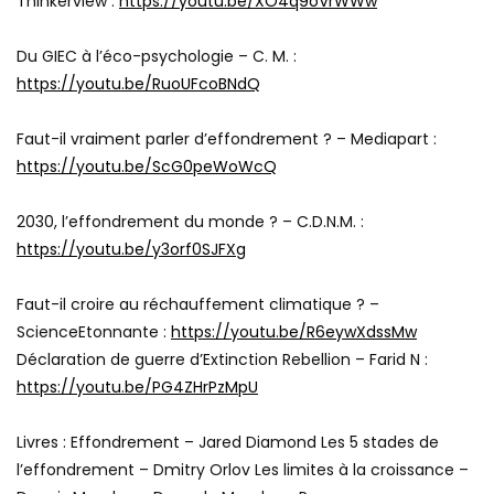
Thinkerview :
https://youtu.be/XO4q9oVrWWw
Du GIEC à l’éco-psychologie – C. M. :
https://youtu.be/RuoUFcoBNdQ
Faut-il vraiment parler d’effondrement ? – Mediapart :
https://youtu.be/ScG0peWoWcQ
2030, l’effondrement du monde ? – C.D.N.M. :
https://youtu.be/y3orf0SJFXg
Faut-il croire au réchauffement climatique ? –
ScienceEtonnante :
https://youtu.be/R6eywXdssMw
Déclaration de guerre d’Extinction Rebellion – Farid N :
https://youtu.be/PG4ZHrPzMpU
Livres : Effondrement – Jared Diamond Les 5 stades de
l’effondrement – Dmitry Orlov Les limites à la croissance –