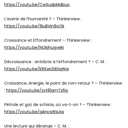
https://youtu.be/CwXudpMdbuo
L’avenir de l’humanité ? – Thinkerview :
https://youtu.be/9iuBVin9oOk
Croissance et Effondrement – Thinkerview :
https://youtu.be/NQkjhugvekI
Décroissance : antidote à l’effondrement ? – C. M. :
https://youtu.be/k9XwU1dGqWw
Croissance, énergie, le point de non-retour ? – Thinkerview
:
https://youtu.be/zyt81qmTz6g
Pétrole et gaz de schiste, où va-t-on ? – Thinkerview :
https://youtu.be/qAncsrRsUss
Une lecture qui dérange – C. M. :