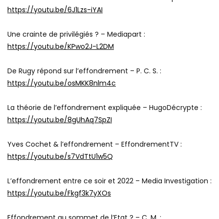
https://youtu.be/6J1Lzs-iYAI
Une crainte de privilégiés ? – Mediapart :
https://youtu.be/KPwo2J-L2DM
De Rugy répond sur l’effondrement – P. C. S. :
https://youtu.be/osMKK8nlm4c
La théorie de l’effondrement expliquée – HugoDécrypte :
https://youtu.be/8gUhAq7SpZI
Yves Cochet & l’effondrement – EffondrementTV :
https://youtu.be/s7VdTtU1w5Q
L’effondrement entre ce soir et 2022 – Media Investigation :
https://youtu.be/Fkgf3k7yXOs
Effondrement au sommet de l’Etat ? – C. M. :