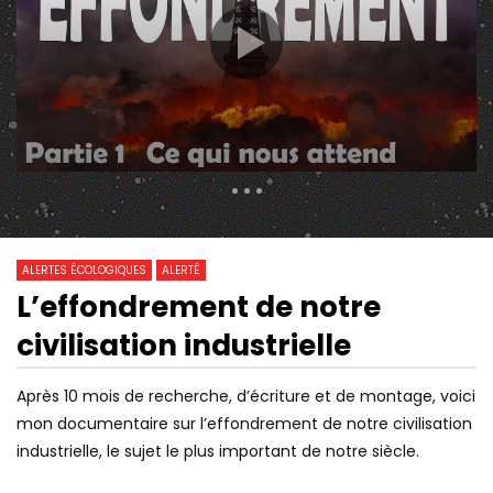
478 Views
0
0
ALERTES ÉCOLOGIQUES
ALERTÉ
L’effondrement de notre
25:27
12:26
Watch Later
civilisation industrielle
EL NIÑO : ON N’A JAMAIS VU ÇA !
L’EAU DU ROBINET ÉT
#SUPERELNIÑO
DANS CETTE AGGLOM
FRANCE
Après 10 mois de recherche, d’écriture et de montage, voici
mon documentaire sur l’effondrement de notre civilisation
industrielle, le sujet le plus important de notre siècle.