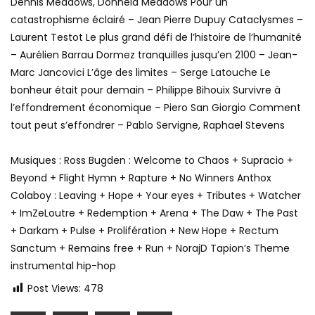
Dennis Meadows, Donnela Meadows Pour un
catastrophisme éclairé – Jean Pierre Dupuy Cataclysmes –
Laurent Testot Le plus grand défi de l’histoire de l’humanité
– Aurélien Barrau Dormez tranquilles jusqu’en 2100 – Jean-
Marc Jancovici L’âge des limites – Serge Latouche Le
bonheur était pour demain – Philippe Bihouix Survivre à
l’effondrement économique – Piero San Giorgio Comment
tout peut s’effondrer – Pablo Servigne, Raphael Stevens
Musiques : Ross Bugden : Welcome to Chaos + Supracio +
Beyond + Flight Hymn + Rapture + No Winners Anthox
Colaboy : Leaving + Hope + Your eyes + Tributes + Watcher
+ ImZeLoutre + Redemption + Arena + The Daw + The Past
+ Darkam + Pulse + Prolifération + New Hope + Rectum
Sanctum + Remains free + Run + NorajD Tapion’s Theme
instrumental hip-hop
Post Views:
478