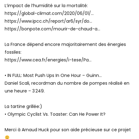
L’impact de l’humidité sur la mortalité:
https://global-climat.com/2020/06/01/…
https://www.ipcc.ch/report/ar6/syr/do…
https://bonpote.com/mourir-de-chaud-a…
La France dépend encore majoritairement des énergies
fossiles:
https://www.cea.fr/energies/i-tese/Pa…
• IN FULL: Most Push Ups In One Hour – Guinn…
Daniel Scali, recordman du nombre de pompes réalisé en
une heure – 3 249.
La tartine grillée:)
• Olympic Cyclist Vs. Toaster: Can He Power It?
Merci à Arnaud Huck pour son aide précieuse sur ce projet