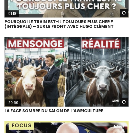
Wa
51:18
POURQUOI LE TRAIN EST-IL TOUJOURS PLUS CHER ?
(INTÉGRALE) – SUR LE FRONT AVEC HUGO CLÉMENT
Wa
20:59
LA FACE SOMBRE DU SALON DE L’AGRICULTURE