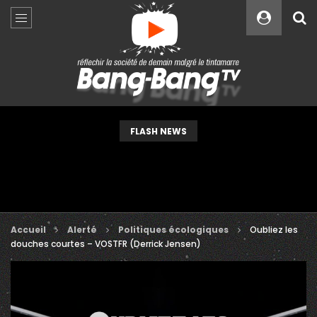
Custom Amount
€
VEUILLEZ PATIENTER...
FLASH NEWS
Accueil
Alerté
Politiques écologiques
Oubliez les
douches courtes – VOSTFR (Derrick Jensen)