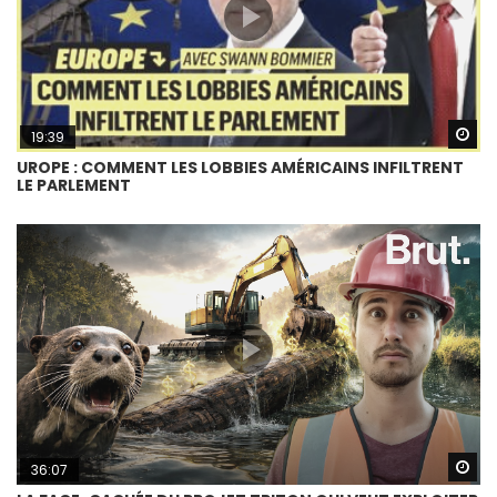
Wa
19:39
UROPE : COMMENT LES LOBBIES AMÉRICAINS INFILTRENT
LE PARLEMENT
Wa
36:07