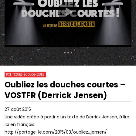
292 Views
2 631
0
POLITIQUES ÉCOLOGIQUES
Oubliez les douches courtes –
01:49:32
01:39:24
Watch Later
VOSTFR (Derrick Jensen)
LEÇON INAUGURALE DE BRUNO
LES (VRAIES) RAISONS
LATOUR – RENTRÉE 2019 CAMPUS
L’EXTINCTION DES P
DE PARIS À SCIENCE PO
27 août 2015
Une vidéo créée à partir d’un texte de Derrick Jensen, à lire
ici en français:
http://partage-le.com/2015/03/oubliez…jensen/