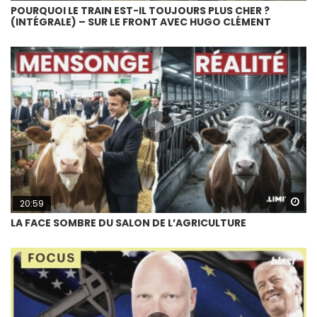
POURQUOI LE TRAIN EST-IL TOUJOURS PLUS CHER ?
(INTÉGRALE) – SUR LE FRONT AVEC HUGO CLÉMENT
Wa
20:59
LA FACE SOMBRE DU SALON DE L’AGRICULTURE