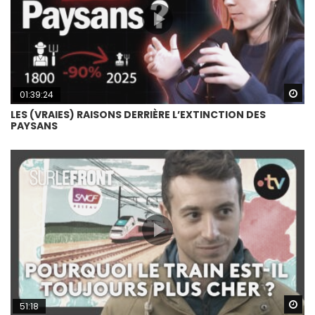
Wa
01:39:24
LES (VRAIES) RAISONS DERRIÈRE L’EXTINCTION DES
PAYSANS
Wa
51:18