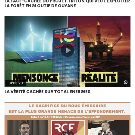
LA FACE-CACHÉE DU PROJET TRITON QUI VEUT EXPLOITER
LA FORÊT ENGLOUTIE DE GUYANE
Wa
01:03:20
LA VÉRITÉ CACHÉE SUR TOTAL ENERGIES