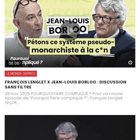
Wa
36:06
LE MONDE D'APRÈS
FRANÇOIS LENGLET X JEAN-LOUIS BORLOO : DISCUSSION
SANS FILTRE
29 nov. 2025 POURQUOI FAIRE COMPLIQUÉ ? Pour ce nouvel
épisode de “Pourquoi faire compliqué ?”, François Lenglet
reçoit...