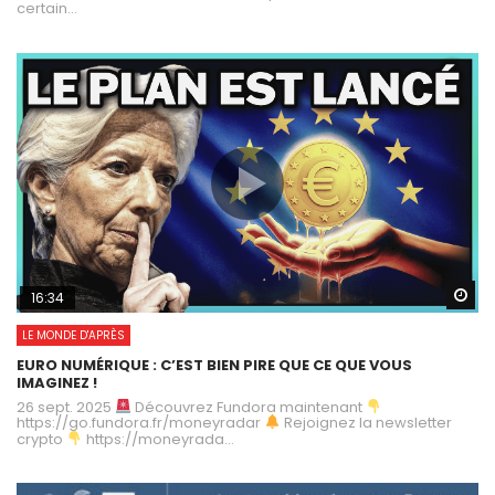
certain...
Wa
16:34
LE MONDE D'APRÈS
EURO NUMÉRIQUE : C’EST BIEN PIRE QUE CE QUE VOUS
IMAGINEZ !
26 sept. 2025
Découvrez Fundora maintenant
https://go.fundora.fr/moneyradar
Rejoignez la newsletter
crypto
https://moneyrada...