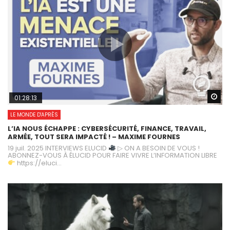
Wa
01:28:13
LE MONDE D'APRÈS
L’IA NOUS ÉCHAPPE : CYBERSÉCURITÉ, FINANCE, TRAVAIL,
ARMÉE, TOUT SERA IMPACTÉ ! – MAXIME FOURNES
19 juil. 2025 INTERVIEWS ELUCID
▷ ON A BESOIN DE VOUS !
ABONNEZ-VOUS À ÉLUCID POUR FAIRE VIVRE L’INFORMATION LIBRE
https://eluci...