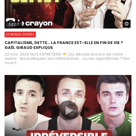
Wa
54:07
LE MONDE D'APRÈS
CAPITALISME, DETTE… LA FRANCE EST-ELLE EN FIN DE VIE ?
GAËL GIRAUD EXPLIQUE
20 nov. 2025 NOS ENTRETIENS
Qui décide encore de notre
avenir : les politiques, les milliardaires… ou les algorithmes ? Dis-
nous t...