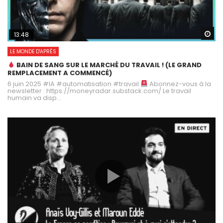
Wa
13:48
LE MONDE D'APRÈS
BAIN DE SANG SUR LE MARCHÉ DU TRAVAIL ! (LE GRAND
REMPLACEMENT A COMMENCÉ)
6 juin 2025 #IA #automatisation #travail
Abonnez-vous à la
newsletter : https://moneyradar.substack.com/ Le travail
humain va disp...