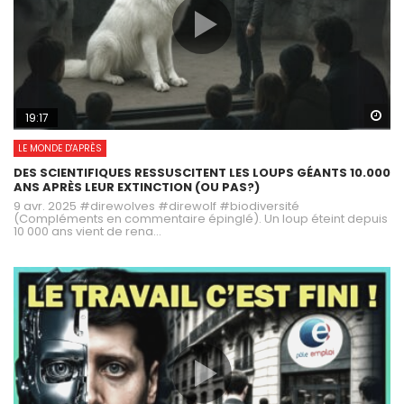
Wa
19:17
LE MONDE D'APRÈS
DES SCIENTIFIQUES RESSUSCITENT LES LOUPS GÉANTS 10.000
ANS APRÈS LEUR EXTINCTION (OU PAS?)
9 avr. 2025 #direwolves #direwolf #biodiversité
(Compléments en commentaire épinglé). Un loup éteint depuis
10 000 ans vient de rena...