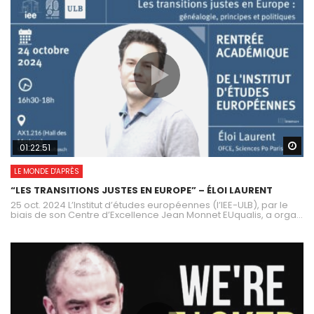
Wa
01:22:51
LE MONDE D'APRÈS
“LES TRANSITIONS JUSTES EN EUROPE” – ÉLOI LAURENT
25 oct. 2024 L’Institut d’études européennes (l’IEE-ULB), par le
biais de son Centre d’Excellence Jean Monnet EUqualis, a orga...