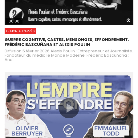
Wa
00:00
LE MONDE D'APRÈS
GUERRE COGNITIVE, CASTES, MENSONGES, EFFONDREMENT.
FRÉDÉRIC BASCUÑANA ET ALEXIS POULIN
Diffusion 5 février 2026 Alexis Poulin : Entrepreneur et Journaliste.
Fondateur du média le Monde Moderne. Frédéric Bascuñana :
Anal...