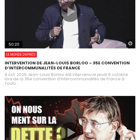
Wa
50:20
LE MONDE D'APRÈS
INTERVENTION DE JEAN-LOUIS BORLOO – 35E CONVENTION
D’INTERCOMMUNALITÉS DE FRANCE
9 oct. 2025 Jean-Louis Borloo est intervenu le jeudi 9 octobre
lors de la 35e convention d’Intercommunalités de France à
Toulo...