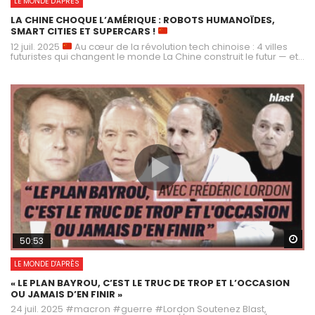
LE MONDE D'APRÈS
LA CHINE CHOQUE L’AMÉRIQUE : ROBOTS HUMANOÏDES,
SMART CITIES ET SUPERCARS !
12 juil. 2025
Au cœur de la révolution tech chinoise : 4 villes
futuristes qui changent le monde La Chine construit le futur — et...
Wa
50:53
LE MONDE D'APRÈS
« LE PLAN BAYROU, C’EST LE TRUC DE TROP ET L’OCCASION
OU JAMAIS D’EN FINIR »
24 juil. 2025 #macron #guerre #Lordon Soutenez Blast,