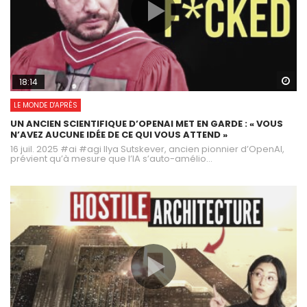
Wa
18:14
LE MONDE D'APRÈS
UN ANCIEN SCIENTIFIQUE D’OPENAI MET EN GARDE : « VOUS
N’AVEZ AUCUNE IDÉE DE CE QUI VOUS ATTEND »
16 juil. 2025 #ai #agi Ilya Sutskever, ancien pionnier d’OpenAI,
prévient qu’à mesure que l’IA s’auto-amélio...