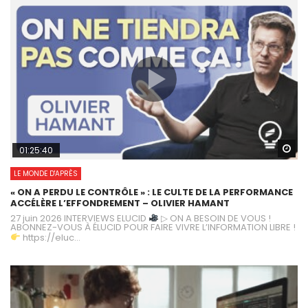
Wa
01:25:40
LE MONDE D'APRÈS
« ON A PERDU LE CONTRÔLE » : LE CULTE DE LA PERFORMANCE
ACCÉLÈRE L’EFFONDREMENT – OLIVIER HAMANT
27 juin 2026 INTERVIEWS ELUCID
▷ ON A BESOIN DE VOUS !
ABONNEZ-VOUS À ÉLUCID POUR FAIRE VIVRE L’INFORMATION LIBRE !
https://eluc...