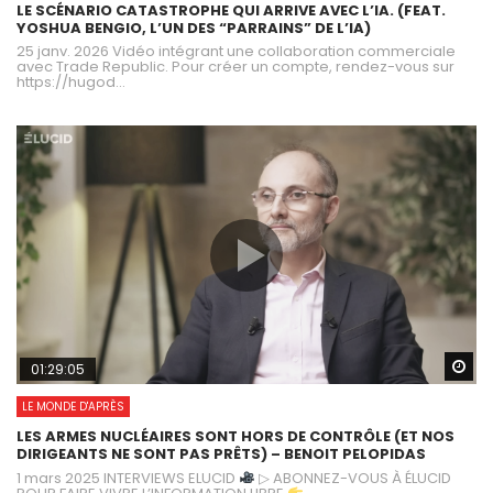
LE SCÉNARIO CATASTROPHE QUI ARRIVE AVEC L’IA. (FEAT.
YOSHUA BENGIO, L’UN DES “PARRAINS” DE L’IA)
25 janv. 2026 Vidéo intégrant une collaboration commerciale
avec Trade Republic. Pour créer un compte, rendez-vous sur
https://hugod...
Wa
01:29:05
LE MONDE D'APRÈS
LES ARMES NUCLÉAIRES SONT HORS DE CONTRÔLE (ET NOS
DIRIGEANTS NE SONT PAS PRÊTS) – BENOIT PELOPIDAS
1 mars 2025 INTERVIEWS ELUCID
▷ ABONNEZ-VOUS À ÉLUCID