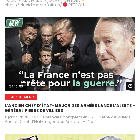
POUR FAIRE VIVRE L’INFORMATION LIBRE
https://elucid.media/offres/
RETROU...
Wa
02:12:57
LE MONDE D'APRÈS
L’ANCIEN CHEF D’ÉTAT-MAJOR DES ARMÉES LANCE L’ALERTE –
GÉNÉRAL PIERRE DE VILLIERS
11 janv. 2026 GDIY – Episodes complets #515 – Pierre de Villiers –
Ancien Chef d’État-major des Armées – “No...