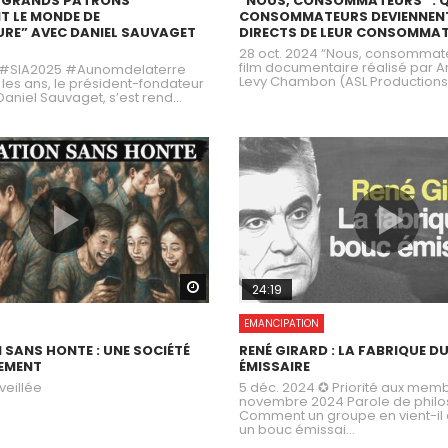
S GRANDS PATRONS
“NOUS, CONSOMMATEURS” : 
T LE MONDE DE
CONSOMMATEURS DEVIENNEN
URE” AVEC DANIEL SAUVAGET
DIRECTS DE LEUR CONSOMMA
28 oct. 2024 “Nous, consommate
film documentaire réalisé par 
5 #SIA2025 #Aunomdelaterre
Levy Chambon (ASL Productions).
es ans, le président-fondateur
niel Sauvaget, s’est rend...
Watch Later
24:19
EMANCIPATION
 SANS HONTE : UNE SOCIÉTÉ
RENÉ GIRARD : LA FABRIQUE D
EMENT
ÉMISSAIRE
veillée
5 déc. 2024 ✪ Priorité aux memb
novembre 2024 Parole de phil
Comment un groupe en vient-il 
un bouc émissai...