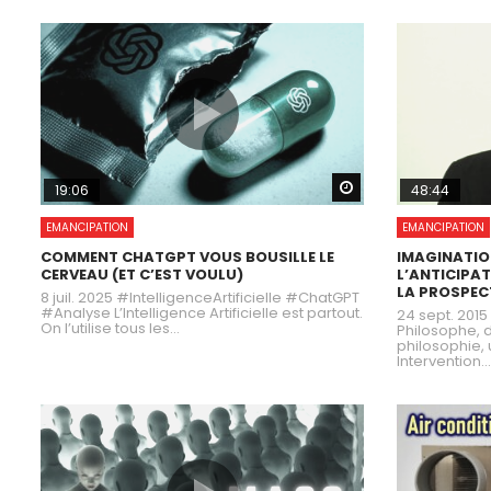
Watch Later
19:06
48:44
EMANCIPATION
EMANCIPATION
COMMENT CHATGPT VOUS BOUSILLE LE
IMAGINATION
CERVEAU (ET C’EST VOULU)
L’ANTICIPAT
LA PROSPEC
8 juil. 2025 #IntelligenceArtificielle #ChatGPT
#Analyse L’Intelligence Artificielle est partout.
24 sept. 2015
On l’utilise tous les...
Philosophe, 
philosophie, 
Intervention...