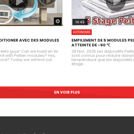
Watch Later
14:49
AUTONOMIE
NDITIONER AVEC DES MODULES
EMPILEMENT DE 5 MODULES PEL
ATTEINTE DE -90 ℃
Hello guys! Can we build an Air
28 févr. 2025 Les dispositifs Pelt
nit with Peltier modules? Yes,
sont connus pour réduire davan
good? Today we will find out....
température que les dispositifs 
étage....
EN VOIR PLUS