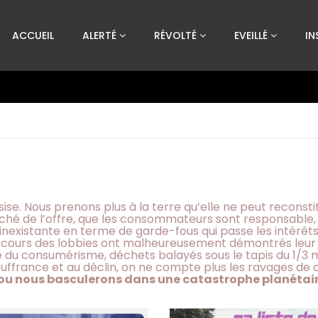
Custom Amount
ACCUEIL
ALERTÉ
RÉVOLTÉ
EVEILLÉ
IN
€
VEUILLEZ PATIENTER...
ise. Nous prenons plus à la terre qu’elle ne peut recons
rché de l’offre, que les consommateurs sont responsable, 
e inexistante en terme de garde-fous qui passe les intérêts 
discours des lobbies ont malheureusement démontrés leur 
 du consumérisme, déchets balayés sous le tapis du 1/3 
ouffrance et au déclin, on ne compte plus les ravages de 
 ou nous basculerons dans une catastrophe planétair