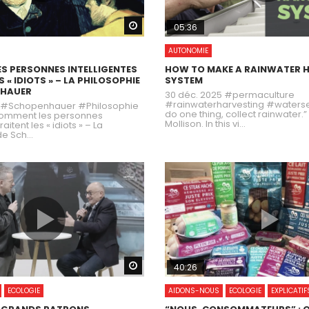
Watch Later
05:36
AUTONOMIE
S PERSONNES INTELLIGENTES
HOW TO MAKE A RAINWATER 
S « IDIOTS » – LA PHILOSOPHIE
SYSTEM
NHAUER
30 déc. 2025 #permaculture
#rainwaterharvesting #watersec
5 #Schopenhauer #Philosophie
do one thing, collect rainwater.” 
omment les personnes
Mollison. In this vi...
raitent les « idiots » – La
e Sch...
Watch Later
40:26
ECOLOGIE
AIDONS-NOUS
ECOLOGIE
EXPLICATIF