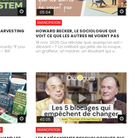
Watch Later
Watch
05:04
EMANCIPATION
HARVESTING
HOWARD BECKER, LE SOCIOLOGUE QUI
VOIT CE QUE LES AUTRES NE VOIENT PAS
18 nov. 2025 Qui décide que quelqu’un est «
urity “If you
déviant » ? Un militant qui jette de la soupe,
— Bill
un graffeur, un hacker, un étudiant qui u...
Watch Later
Watch
40:05
S
EMANCIPATION