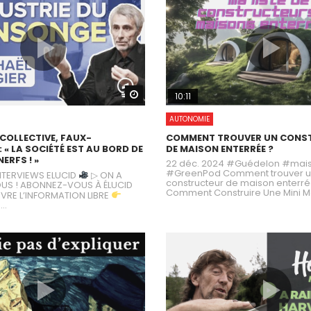
Watch Later
10:11
AUTONOMIE
COLLECTIVE, FAUX-
COMMENT TROUVER UN CONS
 « LA SOCIÉTÉ EST AU BORD DE
DE MAISON ENTERRÉE ?
NERFS ! »
22 déc. 2024 #Guédelon #mais
#GreenPod Comment trouver 
 INTERVIEWS ELUCID
▷ ON A
constructeur de maison enterré
OUS ! ABONNEZ-VOUS À ÉLUCID
Comment Construire Une Mini Ma
IVRE L’INFORMATION LIBRE
..