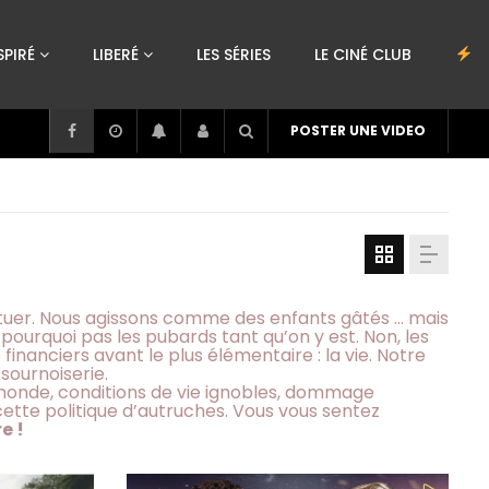
SPIRÉ
LIBERÉ
LES SÉRIES
LE CINÉ CLUB
POSTER UNE VIDEO
tituer. Nous agissons comme des enfants gâtés … mais
pourquoi pas les pubards tant qu’on y est. Non, les
financiers avant le plus élémentaire : la vie. Notre
sournoiserie.
monde, conditions de vie ignobles, dommage
cette politique d’autruches. Vous vous sentez
e !