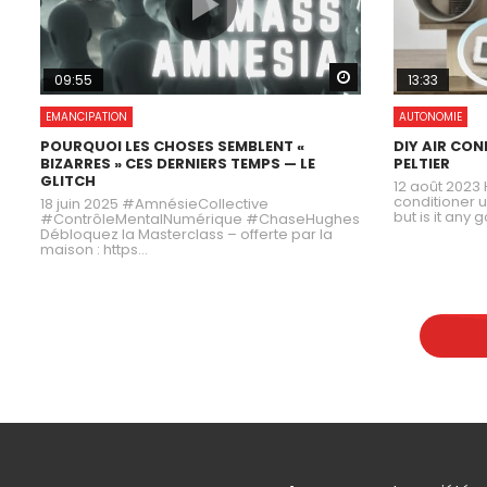
Watch Later
09:55
13:33
EMANCIPATION
AUTONOMIE
POURQUOI LES CHOSES SEMBLENT «
DIY AIR CO
BIZARRES » CES DERNIERS TEMPS — LE
PELTIER
GLITCH
12 août 2023 
conditioner u
18 juin 2025 #AmnésieCollective
but is it any 
#ContrôleMentalNumérique #ChaseHughes
Débloquez la Masterclass – offerte par la
maison : https...