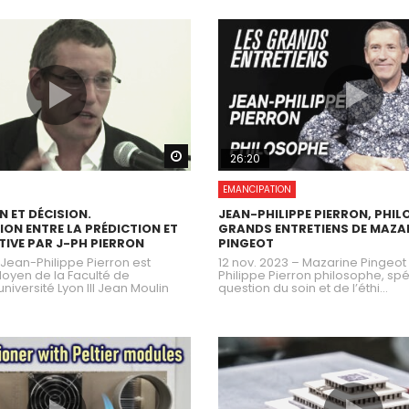
Watch Later
26:20
EMANCIPATION
 ET DÉCISION.
JEAN-PHILIPPE PIERRON, PHILO
ION ENTRE LA PRÉDICTION ET
GRANDS ENTRETIENS DE MAZA
TIVE PAR J-PH PIERRON
PINGEOT
 Jean-Philippe Pierron est
12 nov. 2023 – Mazarine Pingeot
doyen de la Faculté de
Philippe Pierron philosophe, spé
université Lyon III Jean Moulin
question du soin et de l’éthi...