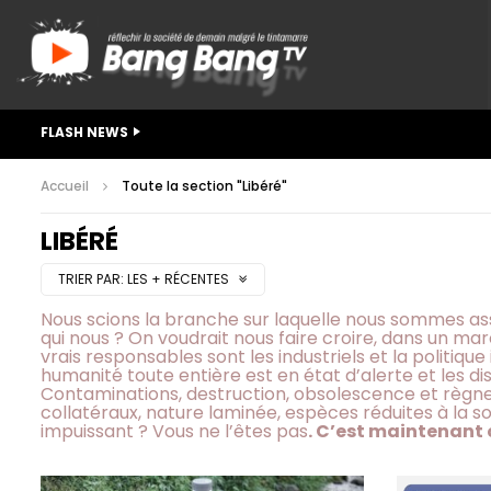
FLASH NEWS
Accueil
Toute la section "Libéré"
LIBÉRÉ
TRIER PAR:
LES + RÉCENTES
Nous scions la branche sur laquelle nous sommes ass
qui nous ? On voudrait nous faire croire, dans un ma
vrais responsables sont les industriels et la politiqu
humanité toute entière est en état d’alerte et les 
Contaminations, destruction, obsolescence et règne
collatéraux, nature laminée, espèces réduites à la s
impuissant ? Vous ne l’êtes pas
. C’est maintenant