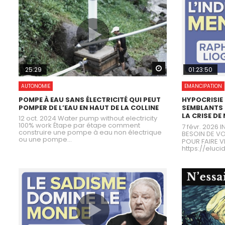
Watch Later
25:29
01:23:50
AUTONOMIE
EMANCIPATION
POMPE À EAU SANS ÉLECTRICITÉ QUI PEUT
HYPOCRISIE 
POMPER DE L’EAU EN HAUT DE LA COLLINE
SEMBLANTS :
LA CRISE DE 
12 oct. 2024 Water pump without electricity
100% work Étape par étape comment
7 févr. 2026
construire une pompe à eau non électrique
BESOIN DE V
ou une pompe...
POUR FAIRE V
https://elucid.