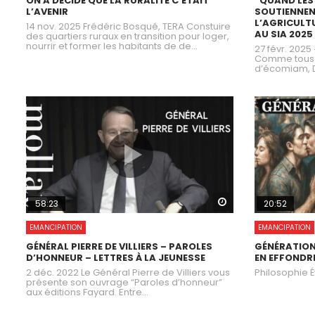
ON A DÉCIDÉ QUE LA RURALITÉ C’ÉTAIT
“QUAND LE
L’AVENIR
SOUTIENNEN
L’AGRICULT
14 nov. 2025 Frédéric Bosqué, TERA Constuire
AU SIA 2025
des quartiers ruraux en transition pour loger,
nourrir et former les habitants de de...
27 févr. 202
Comme tous l
d’écomiam, Da
Watch Later
58:23
20:52
EMANCIPATION
EMANCIPATION
GÉNÉRAL PIERRE DE VILLIERS – PAROLES
GÉNÉRATION
D’HONNEUR – LETTRES À LA JEUNESSE
EN EFFONDR
2 déc. 2022 Le Général Pierre de Villiers vous
Philosophie É
présente son ouvrage “Paroles d’honneur”
aux éditions Fayard. Entre...