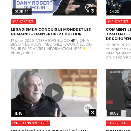
Watch Later
01:25:29
24:23
EMANCIPATION
EMANCIPATION
LE SADISME A CONQUIS LE MONDE ET LES
COMMENT LE
HUMAINS – DANY-ROBERT DUFOUR
TRAITENT LE
DE SCHOPE
17 janv. 2026 INTERVIEWS ELUCID
▷ ON A
BESOIN DE VOUS ! ABONNEZ-VOUS À ÉLUCID
28 déc. 202
POUR FAIRE VIVRE L’INFORMATION LIBRE
#Sagesse C
https://eluci...
Intelligentes t
philosophie d
Watch Later
11:48
19:52
BONS PLANS SOLIDARITÉ
SAVOIRS-FAIRE