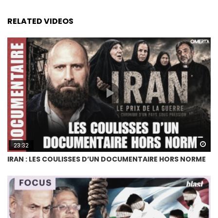
RELATED VIDEOS
Wa
23:32
IRAN : LES COULISSES D’UN DOCUMENTAIRE HORS NORME