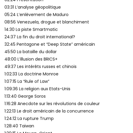
03:31 L’analyse géopolitique
05:24 L’enlèvement de Maduro
08:56 Venezuela, drogue et blanchiment
14:30 La piste Smartmatic
24:37 La fin du droit international?
32:45 Pentagone et “Deep State” américain
45:50 La bataille du dollar
48:00 L’illusion des BRICS+
49:37 Les intérêts russes et chinois
1:02:33 La doctrine Monroe
1:07:15 La “Rule of Law”
1:09:36 La religion aux Etats-Unis
1:13:40 George Soros
1:16:28 Anecdote sur les révolutions de couleur
1:22:13 Le droit américain de la concurrence
1:24:12 La rupture Trump
1:28:40 Taïwan