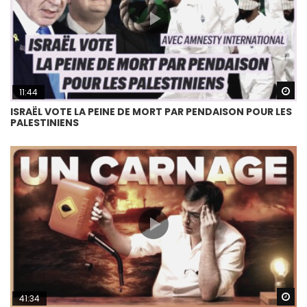
Wa
11:44
ISRAËL VOTE LA PEINE DE MORT PAR PENDAISON POUR LES
PALESTINIENS
Wa
41:34