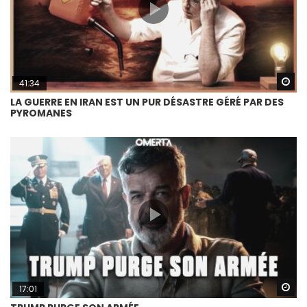
Wa
41:34
LA GUERRE EN IRAN EST UN PUR DÉSASTRE GÉRÉ PAR DES
PYROMANES
Wa
17:01