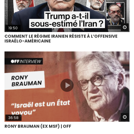
Wa
19:50
COMMENT LE RÉGIME IRANIEN RÉSISTE À L’OFFENSIVE
ISRAÉLO-AMÉRICAINE
Wa
36:58
RONY BRAUMAN (EX MSF) | OFF