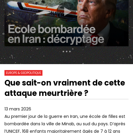
20 504 Views
495
0
EUROPE & GEOPOLITIQUE
Que sait-on vraiment de cette
23:32
11:44
Watch Later
attaque meurtrière ?
IRAN : LES COULISSES D’UN
ISRAËL VOTE LA PEIN
DOCUMENTAIRE HORS NORME
PENDAISON POUR LES
PALESTINIENS
13 mars 2026
Au premier jour de la guerre en Iran, une école de filles est
bombardée dans la ville de Minab, au sud du pays. D’après
l’UNICEF, 168 enfants majoritairement âgés de 7 à 12 ans