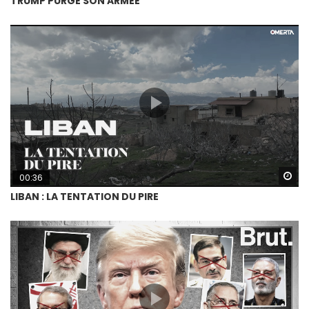
TRUMP PURGE SON ARMÉE
Wa
00:36
LIBAN : LA TENTATION DU PIRE