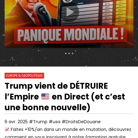
333 Views
3 857
0
EUROPE & GEOPOLITIQUE
Trump vient de DÉTRUIRE
23:32
11:44
Watch Later
l’Empire
en Direct (et c’est
IRAN : LES COULISSES D’UN
ISRAËL VOTE LA PEIN
DOCUMENTAIRE HORS NORME
PENDAISON POUR LES
une bonne nouvelle)
PALESTINIENS
6 avr. 2025 #Trump #usa #DroitsDeDouane
Faites +10%/an dans un monde en mutation, découvrez
comment en vous inscrivant à notre formation gratuite