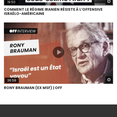
Wa
19:50
COMMENT LE RÉGIME IRANIEN RÉSISTE À L’OFFENSIVE
ISRAÉLO-AMÉRICAINE
Wa
36:58
RONY BRAUMAN (EX MSF) | OFF