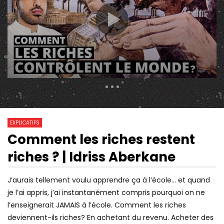
316 Views
21 779
0
EXPLICATIFS
Comment les riches restent
13:30
01:10:25
Watch Later
riches ? | Idriss Aberkane
LA VÉRITÉ SUR LES ÉCOLES DE
COMMENT LES NAZIS
COMMERCES PAR MICHAËL LAINÉ
FAIRE DISPARAÎTRE LE
LA SHOAH – M-N-O-
J’aurais tellement voulu apprendre ça à l’école… et quand
je l’ai appris, j’ai instantanément compris pourquoi on ne
l’enseignerait JAMAIS à l’école. Comment les riches
deviennent-ils riches? En achetant du revenu. Acheter des