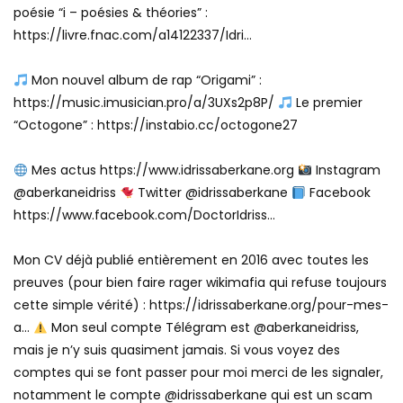
poésie “i – poésies & théories” :
https://livre.fnac.com/a14122337/Idri…
Mon nouvel album de rap “Origami” :
https://music.imusician.pro/a/3UXs2p8P/
Le premier
“Octogone” : https://instabio.cc/octogone27
Mes actus https://www.idrissaberkane.org
Instagram
@aberkaneidriss
Twitter @idrissaberkane
Facebook
https://www.facebook.com/DoctorIdriss…
Mon CV déjà publié entièrement en 2016 avec toutes les
preuves (pour bien faire rager wikimafia qui refuse toujours
cette simple vérité) : https://idrissaberkane.org/pour-mes-
a…
Mon seul compte Télégram est @aberkaneidriss,
mais je n’y suis quasiment jamais. Si vous voyez des
comptes qui se font passer pour moi merci de les signaler,
notamment le compte @idrissaberkane qui est un scam