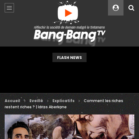
Custom Amount
€
VEUILLEZ PATIENTER...
FLASH NEWS
Accueil
Eveillé
Explicatifs
Comment les riches
restent riches ? | Idriss Aberkane