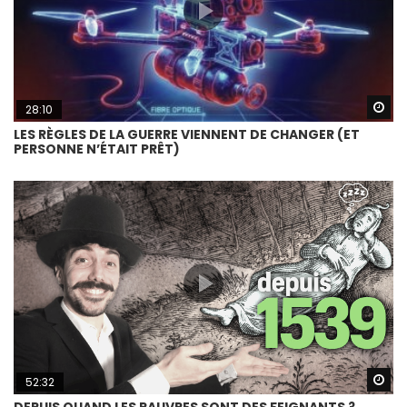
Wa
28:10
LES RÈGLES DE LA GUERRE VIENNENT DE CHANGER (ET
PERSONNE N’ÉTAIT PRÊT)
Wa
52:32