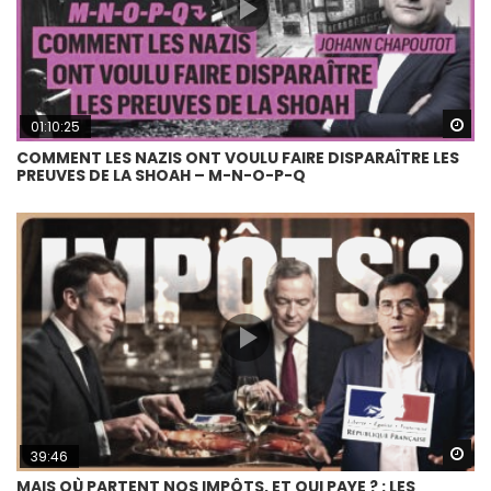
Wa
01:10:25
COMMENT LES NAZIS ONT VOULU FAIRE DISPARAÎTRE LES
PREUVES DE LA SHOAH – M-N-O-P-Q
Wa
39:46
MAIS OÙ PARTENT NOS IMPÔTS, ET QUI PAYE ? : LES