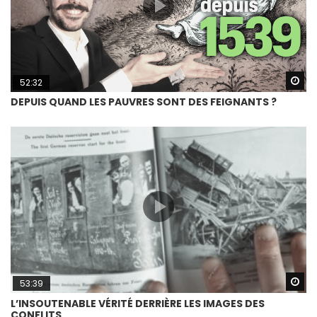
Wa
52:32
DEPUIS QUAND LES PAUVRES SONT DES FEIGNANTS ?
Wa
53:39
L’INSOUTENABLE VÉRITÉ DERRIÈRE LES IMAGES DES
CONFLITS