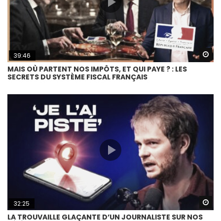
Wa
39:46
MAIS OÙ PARTENT NOS IMPÔTS, ET QUI PAYE ? : LES
SECRETS DU SYSTÈME FISCAL FRANÇAIS
Wa
32:25
LA TROUVAILLE GLAÇANTE D’UN JOURNALISTE SUR NOS