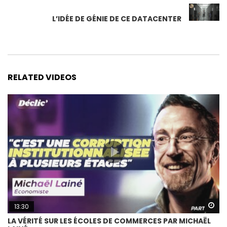
L’IDÉE DE GÉNIE DE CE DATACENTER
RELATED VIDEOS
Wa
13:30
LA VÉRITÉ SUR LES ÉCOLES DE COMMERCES PAR MICHAËL