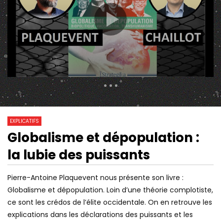
297 Views
1 076
0
EXPLICATIFS
Globalisme et dépopulation :
13:30
01:10:25
Watch Later
la lubie des puissants
LA VÉRITÉ SUR LES ÉCOLES DE
COMMENT LES NAZIS
COMMERCES PAR MICHAËL LAINÉ
FAIRE DISPARAÎTRE LE
LA SHOAH – M-N-O-
Pierre-Antoine Plaquevent nous présente son livre :
Globalisme et dépopulation. Loin d’une théorie complotiste,
ce sont les crédos de l’élite occidentale. On en retrouve les
explications dans les déclarations des puissants et les