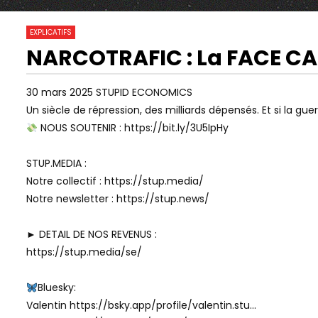
10 754
0
EXPLICATIFS
NARCOTRAFIC : La FACE CA
13:30
01:10:25
Watch Later
LA VÉRITÉ SUR LES ÉCOLES DE
COMMENT L
30 mars 2025 STUPID ECONOMICS
COMMERCES PAR MICHAËL LAINÉ
FAIRE DISP
Un siècle de répression, des milliards dépensés. Et si la guer
LA SHOAH 
NOUS SOUTENIR : https://bit.ly/3U5IpHy
STUP.MEDIA :
Notre collectif : https://stup.media/
Notre newsletter : https://stup.news/
► DETAIL DE NOS REVENUS :
https://stup.media/se/
Bluesky:
Valentin https://bsky.app/profile/valentin.stu…