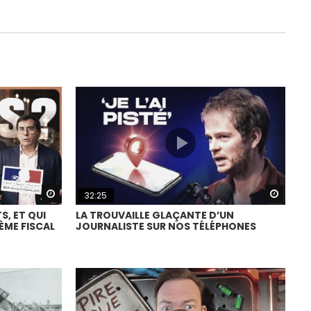
Watch Later
Watch
32:25
S, ET QUI
LA TROUVAILLE GLAÇANTE D’UN
TÈME FISCAL
JOURNALISTE SUR NOS TÉLÉPHONES