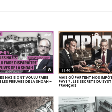
Watch Later
39:46
S NAZIS ONT VOULU FAIRE
MAIS OÙ PARTENT NOS IMPÔT
 LES PREUVES DE LA SHOAH –
PAYE ? : LES SECRETS DU SYS
Q
FRANÇAIS