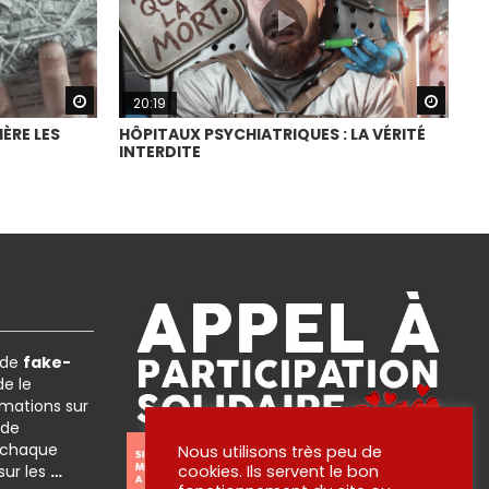
Watch Later
Watch
20:19
ÈRE LES
HÔPITAUX PSYCHIATRIQUES : LA VÉRITÉ
INTERDITE
 de
fake-
e le
rmations sur
 de
 chaque
Nous utilisons très peu de
 sur les
…
cookies. Ils servent le bon