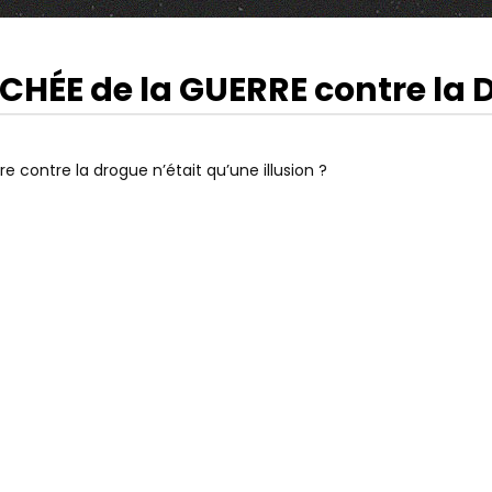
CHÉE de la GUERRE contre la
39:46
Watch Later
ES NAZIS ONT VOULU
MAIS OÙ PARTENT NOS IMPÔTS, ET
ARAÎTRE LES PREUVES DE
QUI PAYE ? : LES SECRETS DU
re contre la drogue n’était qu’une illusion ?
– M-N-O-P-Q
SYSTÈME FISCAL FRANÇAIS