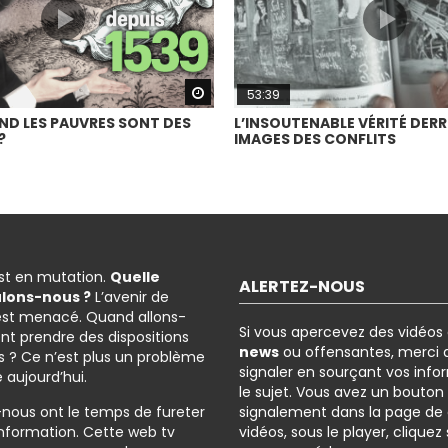
Watch Later
53:39
ND LES PAUVRES SONT DES
L’INSOUTENABLE VÉRITÉ DERRI
?
IMAGES DES CONFLITS
est en mutation.
Quelle
ALERTEZ-NOUS
ulons-nous ?
L’avenir de
est menacé. Quand allons-
Si vous apercevez des vidéos
nt prendre des dispositions
news
ou offensantes, merci d
 ? Ce n’est plus un problème
signaler en sourçant vos info
é aujourd’hui.
le sujet. Vous avez un bouton
-nous ont le temps de fureter
signalement dans la page de
l’information. Cette web tv
vidéos, sous le player, cliquez