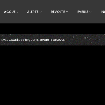
Custom Amount
ACCUEIL
ALERTÉ
RÉVOLTÉ
EVEILLÉ
IN
€
VEUILLEZ PATIENTER...
 FACE CACHÉE de la GUERRE contre la DROGUE