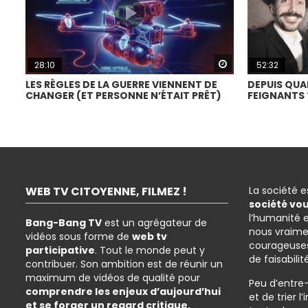
Watch Later
28:10
52:32
LES RÈGLES DE LA GUERRE VIENNENT DE
DEPUIS QUA
CHANGER (ET PERSONNE N’ÉTAIT PRÊT)
FEIGNANTS 
WEB TV CITOYENNE, FILMEZ !
La société 
société vo
l’humanité 
Bang-Bang TV
est un agrégateur de
nous vraime
vidéos sous forme de
web tv
courageuses
participative
. Tout le monde peut y
de faisabilit
contribuer. Son ambition est de réunir un
maximum de vidéos de qualité pour
Peu d’entre
comprendre les enjeux d’aujourd’hui
et de trier 
et se forger un regard critique,