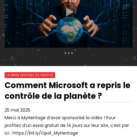
133 659 Views
4 930
0
LA MAIN INVISIBLE DU MARCHÉ
Comment Microsoft a repris le
17:00
14:37
Watch Later
contrôle de la planète ?
LA SATISFAISANTE CHUTE DE BILL
CE RAPPORT SUR L’IA 
GATES…
EFFONDREMENT ÉCON
WALL STREET PANIQU
25 mai 2025
Merci à MyHeritage d’avoir sponsorisé la vidéo ! Pour
profitez d’un essai gratuit de 14 jours sur leur site, c’est par
ici : https://bit.ly/Opal_MyHeritage