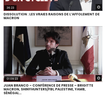
Wa
36:23
DISSOLUTION : LES VRAIES RAISONS DE L’AFFOLEMENT DE
MACRON
Wa
01:09:23
JUAN BRANCO – CONFÉRENCE DE PRESSE – BRIGITTE
MACRON, SHINYHUNTERS/FBI, PALESTINE, YAMB,
SÉNÉGAL…