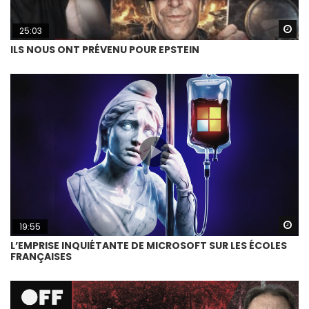
Wa
25:03
ILS NOUS ONT PRÉVENU POUR EPSTEIN
Wa
19:55
L’EMPRISE INQUIÉTANTE DE MICROSOFT SUR LES ÉCOLES
FRANÇAISES