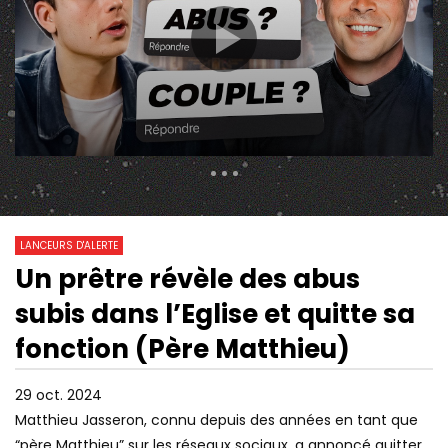
307 Views
10 416
0
LANCEURS D'ALERTE
Un prêtre révèle des abus
01:06:16
59:10
Watch Later
subis dans l’Eglise et quitte sa
VOUS DEVREZ BIENTÔT VOUS
QUI VEUT LA PEAU DE
IDENTIFIER PARTOUT… SAUF SI
D’ALERTE ?
fonction (Père Matthieu)
VOUS FAITES ÇA !
29 oct. 2024
Matthieu Jasseron, connu depuis des années en tant que
“père Matthieu” sur les réseaux sociaux, a annoncé quitter