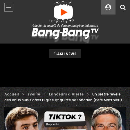
Custom Amount
€
VEUILLEZ PATIENTER...
FLASH NEWS
Accueil
Eveillé
Lanceurs d'Alerte
Un prêtre révèle
des abus subis dans l’Eglise et quitte sa fonction (Père Matthieu)