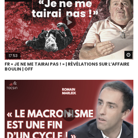
Wa
17:53
FR « JE NE ME TAIRAI PAS ! » | RÉVÉLATIONS SUR L’AFFAIRE
BOULIN | OFF