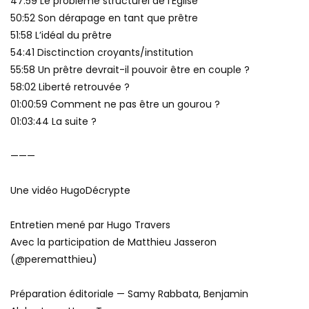
47:59 Le problème structurel de l’Église
50:52 Son dérapage en tant que prêtre
51:58 L’idéal du prêtre
54:41 Disctinction croyants/institution
55:58 Un prêtre devrait-il pouvoir être en couple ?
58:02 Liberté retrouvée ?
01:00:59 Comment ne pas être un gourou ?
01:03:44 La suite ?
———
Une vidéo HugoDécrypte
Entretien mené par Hugo Travers
Avec la participation de Matthieu Jasseron
(‪@perematthieu‬)
Préparation éditoriale — Samy Rabbata, Benjamin