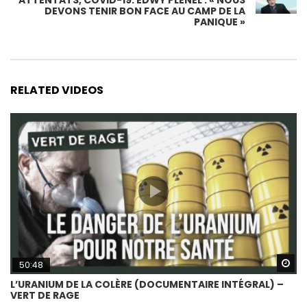
ATTENTATS, COVID-19. EDWY PLENEL : « NOUS
DEVONS TENIR BON FACE AU CAMP DE LA
PANIQUE »
RELATED VIDEOS
Wa
50:48
L’URANIUM DE LA COLÈRE (DOCUMENTAIRE INTÉGRAL) –
VERT DE RAGE