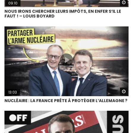
Wa
09:10
NOUS IRONS CHERCHER LEURS IMPÔTS, EN ENFER S’IL LE
FAUT ! – LOUIS BOYARD
Wa
13:03
NUCLÉAIRE : LA FRANCE PRÊTE À PROTÉGER L’ALLEMAGNE ?