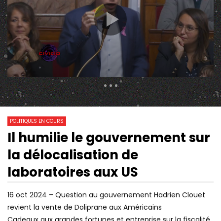
290 Views
1 140
0
POLITIQUES EN COURS
Il humilie le gouvernement sur
16:17
01:00:07
Watch Later
la délocalisation de
RETOUR DES PESTICIDES, LOI DE
MACRON : PRÉSIDENT
SURVEILLANCE DES RÉSEAUX
INFLUENCE ÉTRANGÈR
laboratoires aux US
SOCIAUX
ÉCOUTE ? | MONDIALIT
16 oct 2024 – Question au gouvernement Hadrien Clouet
revient la vente de Doliprane aux Américains
Cadeaux aux grandes fortunes et entreprise sur la fiscalité