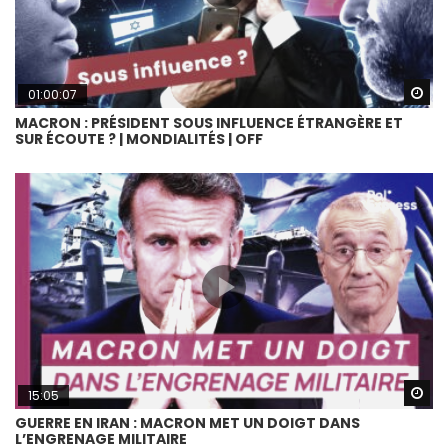
Wa
01:00:07
MACRON : PRÉSIDENT SOUS INFLUENCE ÉTRANGÈRE ET
SUR ÉCOUTE ? | MONDIALITÉS | OFF
Wa
15:05
GUERRE EN IRAN : MACRON MET UN DOIGT DANS
L’ENGRENAGE MILITAIRE