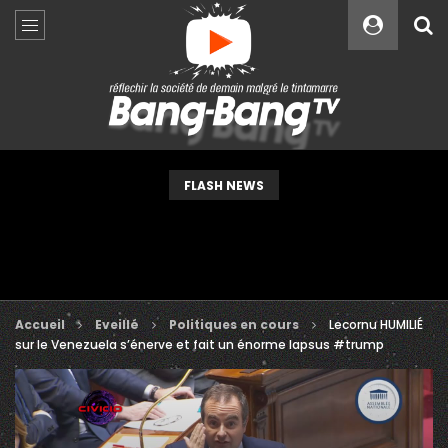
Custom Amount
€
VEUILLEZ PATIENTER...
FLASH NEWS
Accueil
Eveillé
Politiques en cours
Lecornu HUMILIÉ
sur le Venezuela s’énerve et fait un énorme lapsus #trump