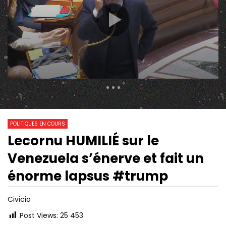
25 453 Views
883
0
POLITIQUES EN COURS
Lecornu HUMILIÉ sur le
16:17
01:00:07
Watch Later
Venezuela s’énerve et fait un
RETOUR DES PESTICIDES, LOI DE
MACRON : PRÉSIDENT
SURVEILLANCE DES RÉSEAUX
INFLUENCE ÉTRANGÈR
énorme lapsus #trump
SOCIAUX
ÉCOUTE ? | MONDIALIT
Civicio
Post Views:
25 453