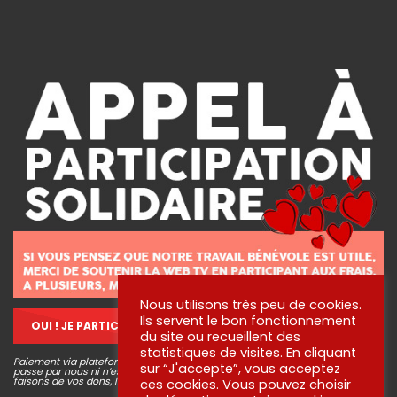
Nous utilisons très peu de cookies.
Ils servent le bon fonctionnement
OUI ! JE PARTICIPE !
du site ou recueillent des
statistiques de visites. En cliquant
Paiement via plateforme sécurisé STRIPE, aucune information bancaire ne
sur “J'accepte”, vous acceptez
passe par nous ni n’est conservée. Pour en savoir plus sur ce que nous
faisons de vos dons, lisez
nos engagements
!
ces cookies. Vous pouvez choisir