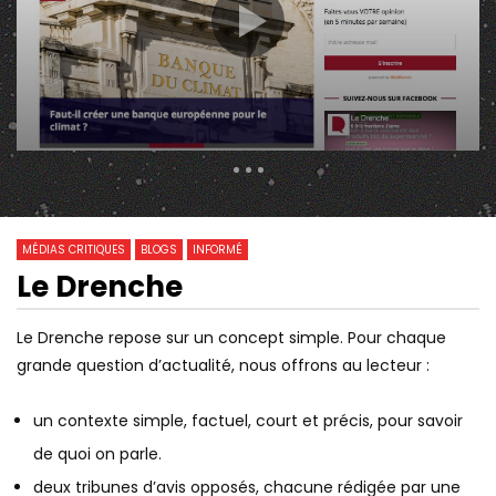
399 Views
0
0
MÉDIAS CRITIQUES
BLOGS
INFORMÉ
Le Drenche
11:32
Watch Later
LE GRAND RÉVEIL
LE VENT DU CHANGE
Le Drenche repose sur un concept simple. Pour chaque
DOCUMENTAIRE
grande question d’actualité, nous offrons au lecteur :
un contexte simple, factuel, court et précis, pour savoir
de quoi on parle.
deux tribunes d’avis opposés, chacune rédigée par une