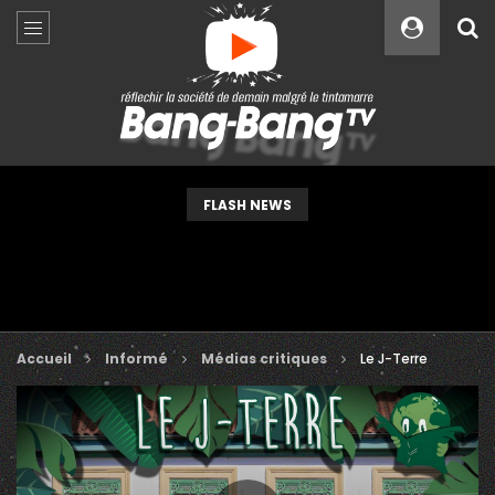
Custom Amount
€
VEUILLEZ PATIENTER...
FLASH NEWS
Accueil
Informé
Médias critiques
Le J-Terre