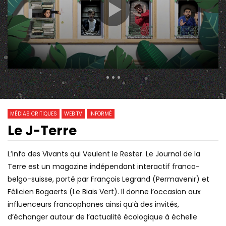
457 Views
0
0
MÉDIAS CRITIQUES
WEB TV
INFORMÉ
Le J-Terre
Watch Later
LE VENT DU CHANGEMENT –
« ALLÔ LES JOURNALI
L’info des Vivants qui Veulent le Rester. Le Journal de la
DOCUMENTAIRE
INFORMER DEVIENT UN
Terre est un magazine indépendant interactif franco-
belgo-suisse, porté par François Legrand (Permavenir) et
Félicien Bogaerts (Le Biais Vert). Il donne l’occasion aux
influenceurs francophones ainsi qu’à des invités,
d’échanger autour de l’actualité écologique à échelle