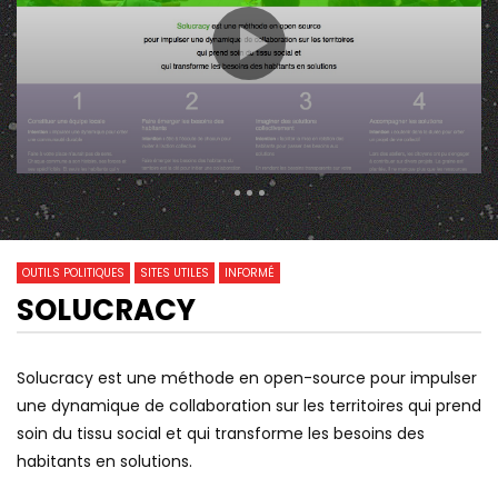
428 Views
0
0
OUTILS POLITIQUES
SITES UTILES
INFORMÉ
SOLUCRACY
Watch Later
LE VENT DU CHANGEMENT –
« ALLÔ LES JOURNALI
Solucracy est une méthode en open-source pour impulser
DOCUMENTAIRE
INFORMER DEVIENT UN
une dynamique de collaboration sur les territoires qui prend
soin du tissu social et qui transforme les besoins des
habitants en solutions.