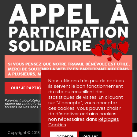
Nous utilisons très peu de cookies.
Ils servent le bon fonctionnement
OUI ! JE PARTICIPE !
du site ou recueillent des
statistiques de visites. En cliquant
Paiement via plateforme sécurisé STRIPE, aucune information bancaire ne
sur “J'accepte”, vous acceptez
passe par nous ni n’est conservée. Pour en savoir plus sur ce que nous
faisons de vos dons, lisez
nos engagements
!
ces cookies. Vous pouvez choisir
de désactiver certains cookies
non nécessaires dans
Réglages
Cookies
.
Copyright © 2018. Tous droits réservés aux créateurs des vidéos -
J'accepte
Refuser