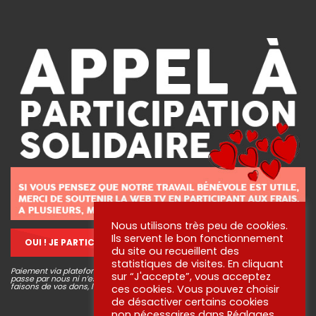
Nous utilisons très peu de cookies.
Ils servent le bon fonctionnement
OUI ! JE PARTICIPE !
du site ou recueillent des
statistiques de visites. En cliquant
Paiement via plateforme sécurisé STRIPE, aucune information bancaire ne
sur “J'accepte”, vous acceptez
passe par nous ni n’est conservée. Pour en savoir plus sur ce que nous
faisons de vos dons, lisez
nos engagements
!
ces cookies. Vous pouvez choisir
de désactiver certains cookies
non nécessaires dans
Réglages