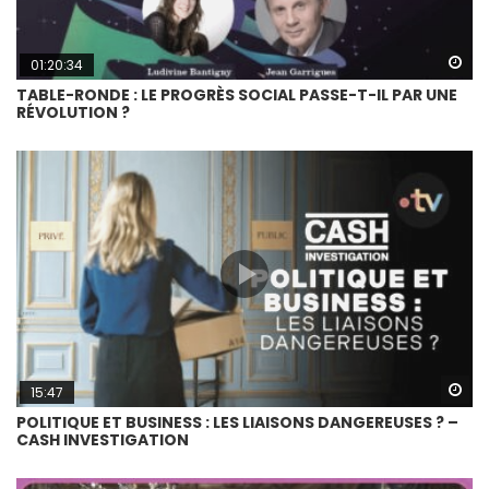
Wa
01:20:34
TABLE-RONDE : LE PROGRÈS SOCIAL PASSE-T-IL PAR UNE
RÉVOLUTION ?
Wa
15:47
POLITIQUE ET BUSINESS : LES LIAISONS DANGEREUSES ? –
CASH INVESTIGATION