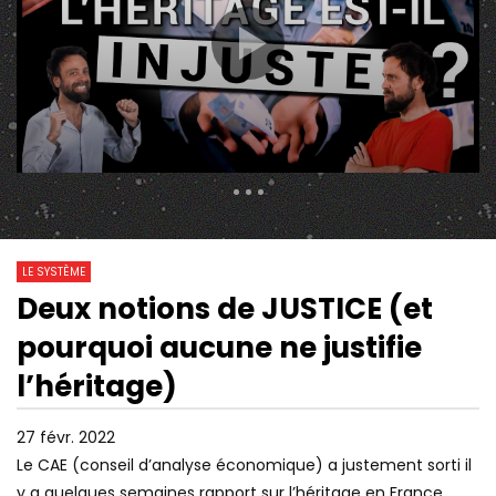
294 Views
15 170
0
LE SYSTÈME
Deux notions de JUSTICE (et
19:49
49:25
Watch Later
pourquoi aucune ne justifie
POURQUOI LES “BONNES IDÉES”
CAPITAL | TRAVAIL, SA
TOURNENT MAL
| ÉPISODE 5 | ARTE
l’héritage)
27 févr. 2022
Le CAE (conseil d’analyse économique) a justement sorti il
y a quelques semaines rapport sur l’héritage en France