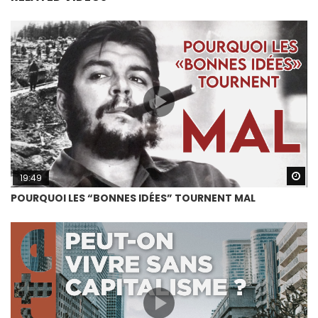
Wa
19:49
POURQUOI LES “BONNES IDÉES” TOURNENT MAL