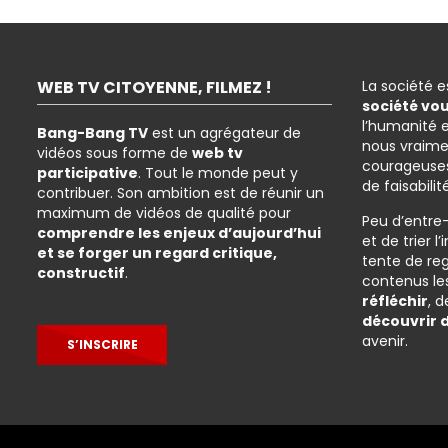
WEB TV CITOYENNE, FILMEZ !
La société 
société vo
l’humanité 
Bang-Bang TV
est un agrégateur de
nous vraime
vidéos sous forme de
web tv
courageuses
participative
. Tout le monde peut y
de faisabilit
contribuer. Son ambition est de réunir un
maximum de vidéos de qualité pour
Peu d’entre
comprendre les enjeux d’aujourd’hui
et de trier 
et se forger un regard critique,
tente de re
constructif
.
contenus les
réfléchir
, 
découvrir 
avenir.
S’INSCRIRE