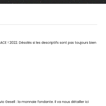
24:46
01:20:34
Watch Later
Watch Later
CE QUE VOUS SAVEZ DES PREMIÈRES
TABLE-RONDE : LE P
CIVILISATIONS EST FAUX
PASSE-T-IL PAR UNE
 ! 2022. Désolés si les descriptifs sont pas toujours bien
o Gesell : la monnaie fondante. Il va nous détailler ici