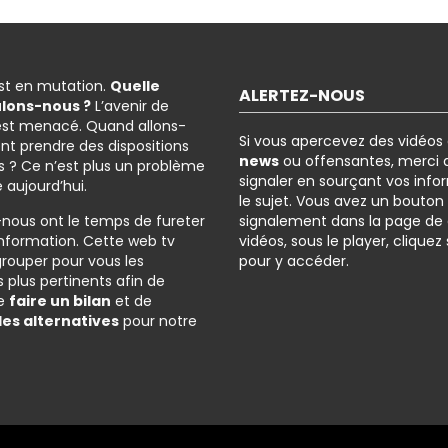
est en mutation.
Quelle
ALERTEZ-NOUS
ulons-nous ?
L’avenir de
est menacé. Quand allons-
Si vous apercevez des vidéos
nt prendre des dispositions
news
ou offensantes, merci d
 ? Ce n’est plus un problème
signaler en sourçant vos info
é aujourd’hui.
le sujet. Vous avez un bouton
-nous ont le temps de fureter
signalement dans la page de
l’information. Cette web tv
vidéos, sous le player, cliquez
grouper pour vous les
pour y accéder.
 plus pertinents afin de
de
faire un bilan
et de
des alternatives
pour notre