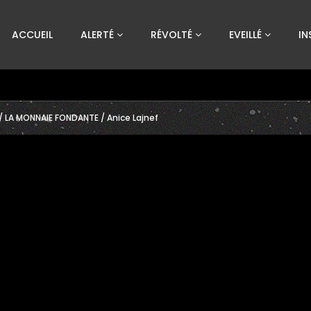
Custom Amount
ACCUEIL
ALERTÉ
RÉVOLTÉ
EVEILLÉ
IN
€
VEUILLEZ PATIENTER...
/ LA MONNAIE FONDANTE / Anice Lajnef