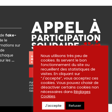
 de
fake-
e le
rmations sur
 de
 chaque
Nous utilisons très peu de
 sur les
…
cookies. Ils servent le bon
fonctionnement du site ou
recueillent des statistiques de
OUI ! JE PARTICIPE !
visites. En cliquant sur
“J'accepte”, vous acceptez ces
cookies. Vous pouvez choisir de
Paiement via plateforme sécurisé STRIPE, aucune
information bancaire ne passe par nous ni n’est
désactiver certains cookies non
conservée. Pour en savoir plus sur ce que nous
faisons de vos dons, lisez
nos engagements
!
nécessaires dans
Réglages
Cookies
.
J'accepte
Refuser