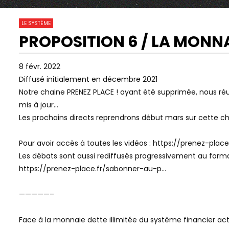
57
0
LE SYSTÈME
PROPOSITION 6 / LA MONNA
19:49
49:25
Watch Later
POURQUOI LES “BONNES IDÉES”
CAPITAL | T
8 févr. 2022
TOURNENT MAL
| ÉPISODE 5 
Diffusé initialement en décembre 2021
Notre chaine PRENEZ PLACE ! ayant été supprimée, nous réup
mis à jour…
Les prochains directs reprendrons début mars sur cette ch
Pour avoir accès à toutes les vidéos : https://prenez-place
Les débats sont aussi rediffusés progressivement au forma
https://prenez-place.fr/sabonner-au-p…
—————–
Face à la monnaie dette illimitée du système financier actue