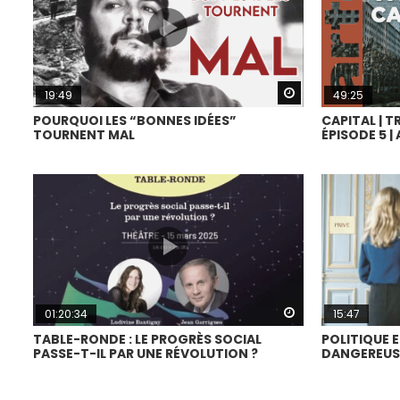
Watch Later
19:49
49:25
POURQUOI LES “BONNES IDÉES”
CAPITAL | TR
TOURNENT MAL
ÉPISODE 5 |
Watch Later
01:20:34
15:47
TABLE-RONDE : LE PROGRÈS SOCIAL
POLITIQUE E
PASSE-T-IL PAR UNE RÉVOLUTION ?
DANGEREUSE