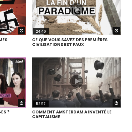
Watch Later
Watch
24:46
SMES
CE QUE VOUS SAVEZ DES PREMIÈRES
CIVILISATIONS EST FAUX
Watch Later
Watch
52:57
GES ?
COMMENT AMSTERDAM A INVENTÉ LE
CAPITALISME