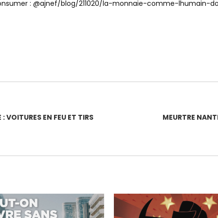
e consumer : @ajnef/blog/211020/la-monnaie-comme-lhumain-d
 VOITURES EN FEU ET TIRS
MEURTRE NANTER