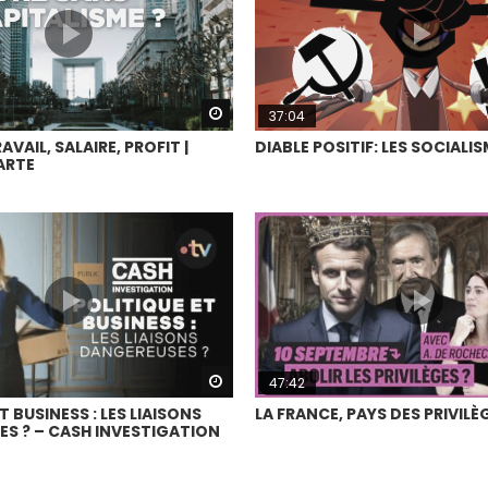
Watch Later
37:04
AVAIL, SALAIRE, PROFIT |
DIABLE POSITIF: LES SOCIALI
 ARTE
Watch Later
47:42
T BUSINESS : LES LIAISONS
LA FRANCE, PAYS DES PRIVILÈ
S ? – CASH INVESTIGATION