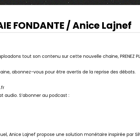
IE FONDANTE / Anice Lajnef
37:04
Watch Later
RAVAIL, SALAIRE, PROFIT
DIABLE POSITIF: LES SOCIALISMES
| ARTE
loadons tout son contenu sur cette nouvelle chaine, PRENEZ PLACE
aine, abonnez-vous pour être avertis de la reprise des débats.
.fr
t audio. S’abonner au podcast :
l, Anice Lajnef propose une solution monétaire inspirée par Silvi