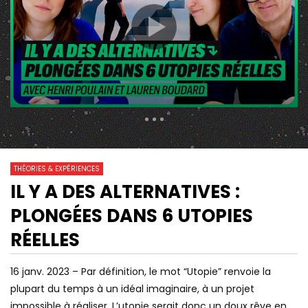
305 Views
534
0
THÉORIES & EXPÉRIENCES
IL Y A DES ALTERNATIVES :
31:10
22:20
Watch Later
PLONGÉES DANS 6 UTOPIES
POURQUOI JEAN-PIERRE PETIT EST
UTOPIE – LES PARADO
UN PRODIGE DE LA PHYSIQUE |
RÉSOLUS ! [ST]
RÉELLES
IDRISS ABERKANE
16 janv. 2023 – Par définition, le mot “Utopie” renvoie la
plupart du temps à un idéal imaginaire, à un projet
impossible à réaliser. L’utopie serait donc un doux rêve en