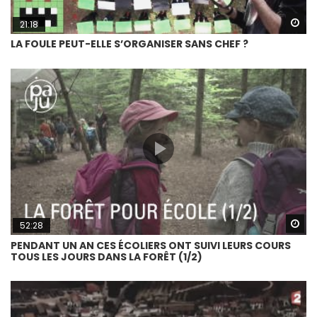
Wa
21:18
LA FOULE PEUT-ELLE S’ORGANISER SANS CHEF ?
Wa
52:28
PENDANT UN AN CES ÉCOLIERS ONT SUIVI LEURS COURS
TOUS LES JOURS DANS LA FORÊT (1/2)