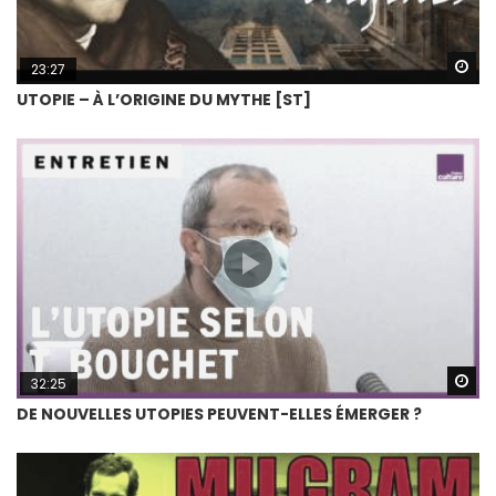
Wa
23:27
UTOPIE – À L’ORIGINE DU MYTHE [ST]
Wa
32:25
DE NOUVELLES UTOPIES PEUVENT-ELLES ÉMERGER ?