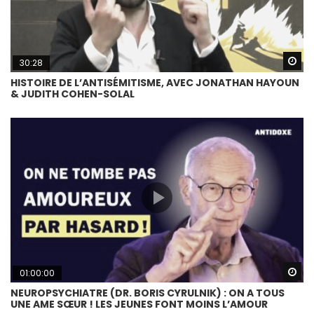
Wa
30:28
HISTOIRE DE L’ANTISÉMITISME, AVEC JONATHAN HAYOUN
& JUDITH COHEN-SOLAL
Wa
01:00:00
NEUROPSYCHIATRE (DR. BORIS CYRULNIK) : ON A TOUS
UNE AME SŒUR ! LES JEUNES FONT MOINS L’AMOUR