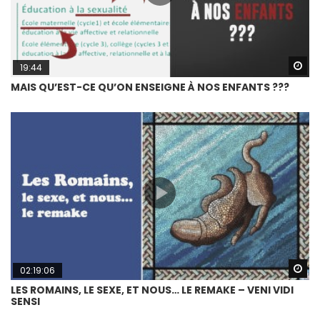
Wa
19:44
MAIS QU’EST-CE QU’ON ENSEIGNE À NOS ENFANTS ???
Wa
02:19:06
LES ROMAINS, LE SEXE, ET NOUS… LE REMAKE – VENI VIDI
SENSI