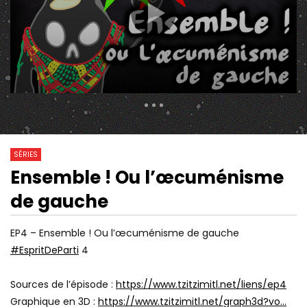
366 Views
1 971
0
SÉRIES
Ensemble ! Ou l’œcuménisme
30:28
01:00:00
Watch Later
de gauche
HISTOIRE DE L’ANTISÉMITISME,
NEUROPSYCHIATRE (D
AVEC JONATHAN HAYOUN &
CYRULNIK) : ON A TO
JUDITH COHEN-SOLAL
SŒUR ! LES JEUNES 
EP4 – Ensemble ! Ou l’œcuménisme de gauche
L’AMOUR
#EspritDeParti
4
Sources de l’épisode :
https://www.tzitzimitl.net/liens/ep4
Graphique en 3D :
https://www.tzitzimitl.net/graph3d?vo…