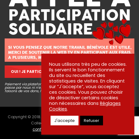
Nous utilisons très peu de cookies.
Ils servent le bon fonctionnement
OUI ! JE PARTICIPE !
du site ou recueillent des
statistiques de visites. En cliquant
Paiement via plateforme sécurisé STRIPE, aucune information bancaire ne
sur “J'accepte”, vous acceptez
passe par nous ni n’est conservée. Pour en savoir plus sur ce que nous
faisons de vos dons, lisez
nos engagements
!
ces cookies. Vous pouvez choisir
de désactiver certains cookies
non nécessaires dans
Réglages
Cookies
.
Copyright © 2018. Tous droits réservés aux créateurs des vidéos -
J'accepte
Refuser
Collectif citoyens bénévoles ⎜
Politique de
confidentialité
⎜
Engagements
⎜
Contact