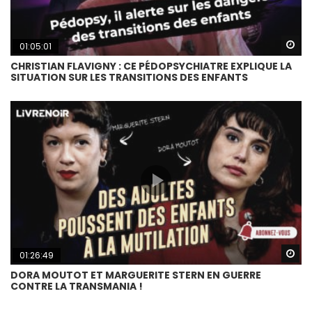
Wa
01:05:01
CHRISTIAN FLAVIGNY : CE PÉDOPSYCHIATRE EXPLIQUE LA
SITUATION SUR LES TRANSITIONS DES ENFANTS
Wa
01:26:49
DORA MOUTOT ET MARGUERITE STERN EN GUERRE
CONTRE LA TRANSMANIA !