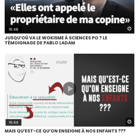
Wa
16:48
JUSQU’OÙ VA LE WOKISME À SCIENCES PO ? LE
TÉMOIGNAGE DE PABLO LADAM
Wa
19:44
MAIS QU’EST-CE QU’ON ENSEIGNE À NOS ENFANTS ???