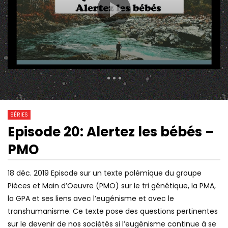
375 Views
7
0
SÉRIES
Episode 20: Alertez les bébés –
30:28
01:00:00
Watch Later
PMO
HISTOIRE DE L’ANTISÉMITISME,
NEUROPSYCHIATRE (D
AVEC JONATHAN HAYOUN &
CYRULNIK) : ON A TO
JUDITH COHEN-SOLAL
SŒUR ! LES JEUNES 
18 déc. 2019
Episode sur un texte polémique du groupe
L’AMOUR
Pièces et Main d’Oeuvre (PMO) sur le tri génétique, la PMA,
la GPA et ses liens avec l’eugénisme et avec le
transhumanisme. Ce texte pose des questions pertinentes
sur le devenir de nos sociétés si l’eugénisme continue à se