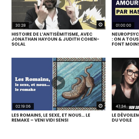
Watch Later
30:28
01:00:00
HISTOIRE DE L’ANTISÉMITISME, AVEC
NEUROPSYCH
JONATHAN HAYOUN & JUDITH COHEN-
: ON A TOUS
SOLAL
FONT MOIN
Watch Later
02:19:06
47:34
LES ROMAINS, LE SEXE, ET NOUS… LE
LE DÉVOILEM
REMAKE – VENI VIDI SENSI
DU VOILE