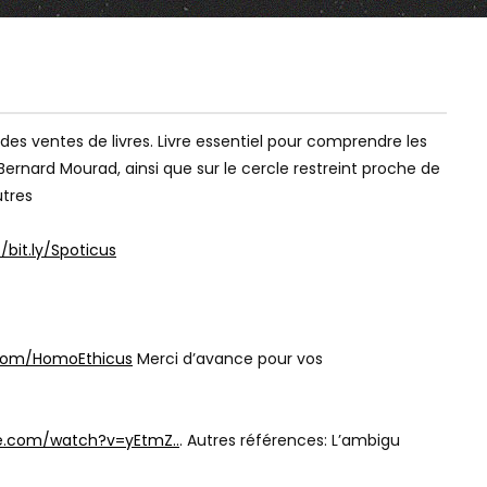
19:44
02:19:06
Watch Later
Watch Later
MAIS QU’EST-CE QU’ON ENSEIGNE
LES ROMAINS, LE SEX
 des ventes de livres. Livre essentiel pour comprendre les
À NOS ENFANTS ???
REMAKE – VENI VIDI S
ernard Mourad, ainsi que sur le cercle restreint proche de
utres
//bit.ly/Spoticus
r.com/HomoEthicus
Merci d’avance pour vos
e.com/watch?v=yEtmZ..
. Autres références: L’ambigu