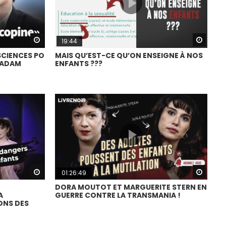
Watch Later
Watch
19:44
SCIENCES PO
MAIS QU’EST-CE QU’ON ENSEIGNE À NOS
LADAM
ENFANTS ???
Watch Later
Watch
01:26:49
DORA MOUTOT ET MARGUERITE STERN EN
A
GUERRE CONTRE LA TRANSMANIA !
ONS DES