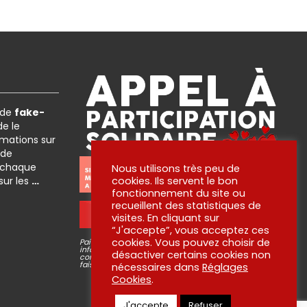
 de
fake-
e le
rmations sur
 de
 chaque
Nous utilisons très peu de
 sur les
…
cookies. Ils servent le bon
fonctionnement du site ou
recueillent des statistiques de
OUI ! JE PARTICIPE !
visites. En cliquant sur
“J'accepte”, vous acceptez ces
cookies. Vous pouvez choisir de
Paiement via plateforme sécurisé STRIPE, aucune
information bancaire ne passe par nous ni n’est
désactiver certains cookies non
conservée. Pour en savoir plus sur ce que nous
faisons de vos dons, lisez
nos engagements
!
nécessaires dans
Réglages
Cookies
.
J'accepte
Refuser