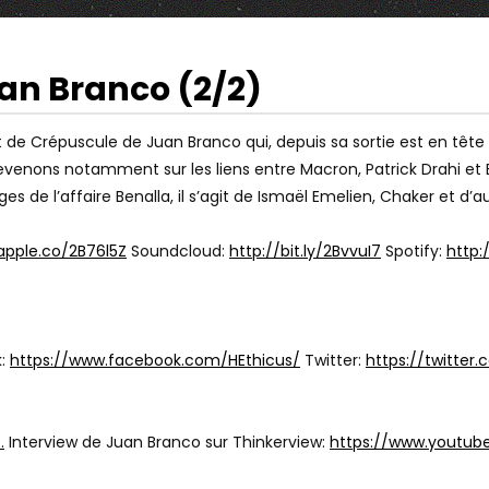
uan Branco (2/2)
16:48
Watch Later
IATRE (DR. BORIS
JUSQU’OÙ VA LE WOKISME À
git de Crépuscule de Juan Branco qui, depuis sa sortie est en tête
: ON A TOUS UNE AME
SCIENCES PO ? LE TÉMOIGNAGE DE
revenons notamment sur les liens entre Macron, Patrick Drahi et B
 JEUNES FONT MOINS
PABLO LADAM
s de l’affaire Benalla, il s’agit de Ismaël Emelien, Chaker et d’a
apple.co/2B76l5Z
Soundcloud:
http://bit.ly/2BvvuI7
Spotify:
http:
k:
https://www.facebook.com/HEthicus/
Twitter:
https://twitte
…
Interview de Juan Branco sur Thinkerview:
https://www.youtub