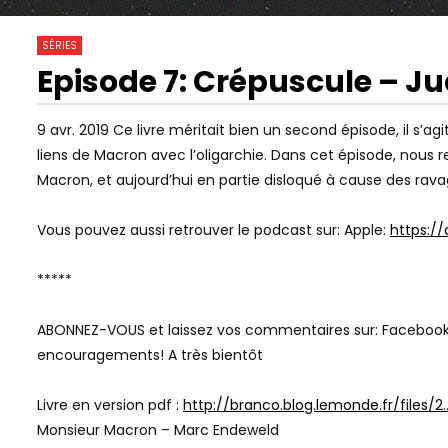
25
0
SÉRIES
Episode 7: Crépuscule – J
30:28
01:00:00
Watch Later
HISTOIRE DE L’ANTISÉMITISME,
NEUROPSYCH
9 avr. 2019
Ce livre méritait bien un second épisode, il s’a
AVEC JONATHAN HAYOUN &
CYRULNIK) 
liens de Macron avec l’oligarchie. Dans cet épisode, nous 
JUDITH COHEN-SOLAL
SŒUR ! LES
L’AMOUR
Macron, et aujourd’hui en partie disloqué à cause des ravage
Vous pouvez aussi retrouver le podcast sur: Apple:
https://
*****
ABONNEZ-VOUS et laissez vos commentaires sur: Faceboo
encouragements! A très bientôt
Livre en version pdf :
http://branco.blog.lemonde.fr/files/2
Monsieur Macron – Marc Endeweld