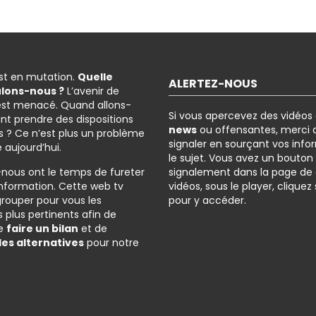
est en mutation.
Quelle
ALERTEZ-NOUS
ulons-nous ?
L’avenir de
est menacé. Quand allons-
Si vous apercevez des vidéos
nt prendre des dispositions
news
ou offensantes, merci d
 ? Ce n’est plus un problème
signaler en sourçant vos info
é aujourd’hui.
le sujet. Vous avez un bouton
-nous ont le temps de fureter
signalement dans la page de
l’information. Cette web tv
vidéos, sous le player, cliquez
grouper pour vous les
pour y accéder.
 plus pertinents afin de
de
faire un bilan
et de
des alternatives
pour notre