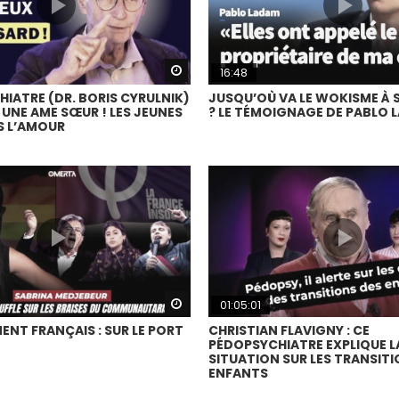
Watch Later
16:48
IATRE (DR. BORIS CYRULNIK)
JUSQU’OÙ VA LE WOKISME À 
 UNE AME SŒUR ! LES JEUNES
? LE TÉMOIGNAGE DE PABLO 
S L’AMOUR
Watch Later
01:05:01
ENT FRANÇAIS : SUR LE PORT
CHRISTIAN FLAVIGNY : CE
PÉDOPSYCHIATRE EXPLIQUE L
SITUATION SUR LES TRANSITI
ENFANTS