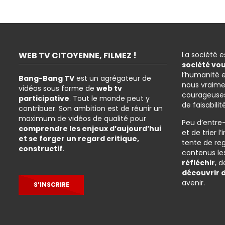
WEB TV CITOYENNE, FILMEZ !
La société 
société vo
l’humanité 
Bang-Bang TV
est un agrégateur de
nous vraime
vidéos sous forme de
web tv
courageuses
participative
. Tout le monde peut y
de faisabilit
contribuer. Son ambition est de réunir un
maximum de vidéos de qualité pour
Peu d’entre
comprendre les enjeux d’aujourd’hui
et de trier 
et se forger un regard critique,
tente de re
constructif
.
contenus les
réfléchir
, 
découvrir 
avenir.
S’INSCRIRE