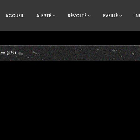
Custom Amount
ACCUEIL
ALERTÉ
RÉVOLTÉ
EVEILLÉ
IN
€
VEUILLEZ PATIENTER...
nco (2/2)