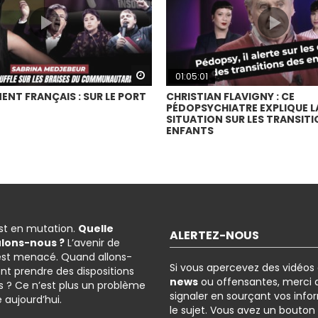
Watch Later
01:05:01
ENT FRANÇAIS : SUR LE PORT
CHRISTIAN FLAVIGNY : CE
PÉDOPSYCHIATRE EXPLIQUE L
SITUATION SUR LES TRANSITI
ENFANTS
est en mutation.
Quelle
ALERTEZ-NOUS
ulons-nous ?
L’avenir de
est menacé. Quand allons-
Si vous apercevez des vidéos
nt prendre des dispositions
news
ou offensantes, merci d
 ? Ce n’est plus un problème
signaler en sourçant vos info
é aujourd’hui.
le sujet. Vous avez un bouton