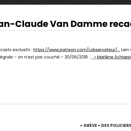
Jean-Claude Van Damme reca
16:48
Watch Later
IATRE (DR. BORIS
JUSQU’OÙ VA LE WOKISME À
: ON A TOUS UNE AME
SCIENCES PO ? LE TÉMOIGNAGE DE
 JEUNES FONT MOINS
PABLO LADAM
asts exclusifs :
https://www.patreon.com/Lobservateur/…
Lien 
tégrale – on n’est pas couché – 30/06/2018 :
• Marlène Schiap
« GRÈVE » DES POLICIE