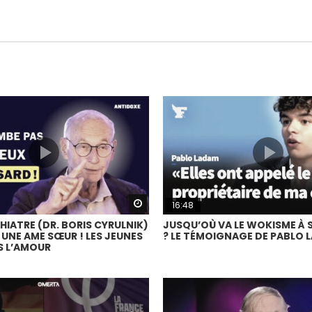
Watch Later
16:48
IATRE (DR. BORIS CYRULNIK)
JUSQU’OÙ VA LE WOKISME À 
 UNE AME SŒUR ! LES JEUNES
? LE TÉMOIGNAGE DE PABLO 
S L’AMOUR