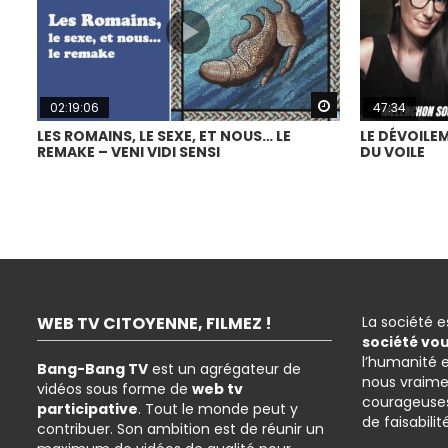
Watch Later
02:19:06
47:34
LES ROMAINS, LE SEXE, ET NOUS… LE
LE DÉVOILEM
REMAKE – VENI VIDI SENSI
DU VOILE
WEB TV CITOYENNE, FILMEZ !
La société 
société vo
l’humanité 
Bang-Bang TV
est un agrégateur de
nous vraime
vidéos sous forme de
web tv
courageuses
participative
. Tout le monde peut y
de faisabilit
contribuer. Son ambition est de réunir un