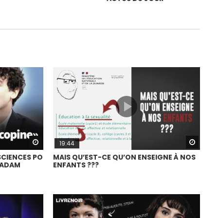
Watch Later
Watch
19:44
SCIENCES PO
MAIS QU’EST-CE QU’ON ENSEIGNE À NOS
LADAM
ENFANTS ???