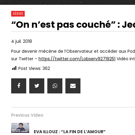
6 139
0
SÉRIES
“On n’est pas couché” : 
30:28
01:00:00
Watch Later
HISTOIRE DE L’ANTISÉMITISME,
NEUROPSYCH
4 juil. 2018
AVEC JONATHAN HAYOUN &
CYRULNIK) 
JUDITH COHEN-SOLAL
SŒUR ! LES
Pour devenir mécène de l’Observateur et accéder aux Podc
L’AMOUR
sur Twitter –
https://twitter.com/Lobserv92719251
Vidéo in
Post Views:
362
Previous Video
EVA ILLOUZ : “LA FIN DE L’AMOUR”