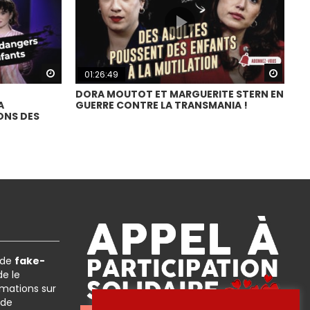
Watch Later
Watch
01:26:49
DORA MOUTOT ET MARGUERITE STERN EN
A
GUERRE CONTRE LA TRANSMANIA !
ONS DES
 de
fake-
e le
rmations sur
 de