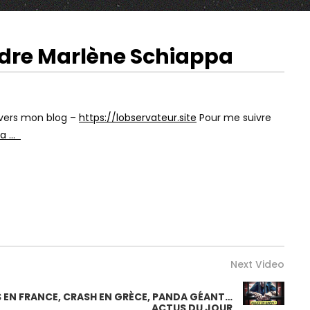
dre Marlène Schiappa
19:44
02:19:06
Watch Later
Watch Later
MAIS QU’EST-CE QU’ON ENSEIGNE
LES ROMAINS, LE SEX
À NOS ENFANTS ???
REMAKE – VENI VIDI S
vers mon blog –
https://lobservateur.site
Pour me suivre
pa …
Next Video
RS EN FRANCE, CRASH EN GRÈCE, PANDA GÉANT…
ACTUS DU JOUR