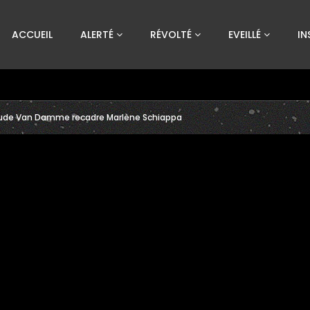
Custom Amount
ACCUEIL
ALERTÉ
RÉVOLTÉ
EVEILLÉ
IN
€
VEUILLEZ PATIENTER...
laude Van Damme recadre Marlène Schiappa