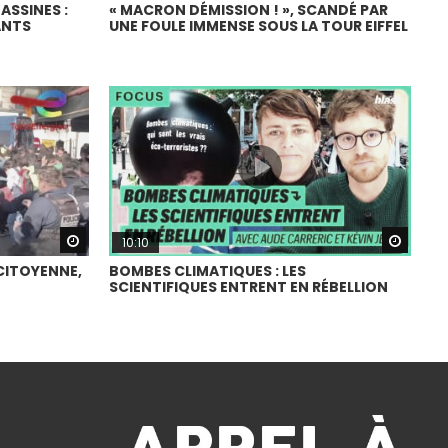
SSINES :
« MACRON DÉMISSION ! », SCANDÉ PAR
ANTS
UNE FOULE IMMENSE SOUS LA TOUR EIFFEL
Watch Later
Watch
10:10
 CITOYENNE,
BOMBES CLIMATIQUES : LES
SCIENTIFIQUES ENTRENT EN RÉBELLION