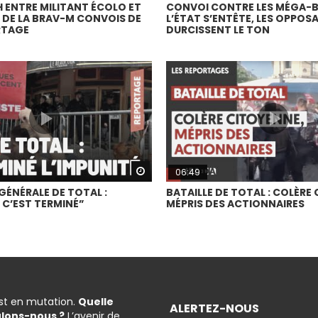
 ENTRE MILITANT ÉCOLO ET
CONVOI CONTRE LES MÉGA-BA
R DE LA BRAV-M CONVOIS DE
L’ÉTAT S’ENTÊTE, LES OPPOS
RTAGE
DURCISSENT LE TON
Watch Later
06:49
GÉNÉRALE DE TOTAL :
BATAILLE DE TOTAL : COLÈRE
 C’EST TERMINÉ”
MÉPRIS DES ACTIONNAIRES
est en mutation.
Quelle
ALERTEZ-NOUS
ulons-nous ?
L’avenir de