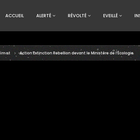
Custom Amount
ACCUEIL
ALERTÉ
RÉVOLTÉ
EVEILLÉ
IN
€
VEUILLEZ PATIENTER...
limat
Action Extinction Rebellion devant le Ministère de l’Écologie