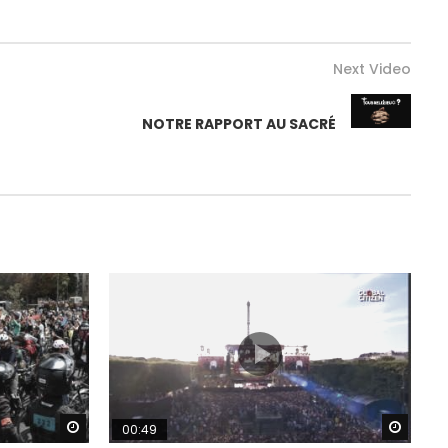
Next Video
NOTRE RAPPORT AU SACRÉ
Watch Later
Watch
00:49