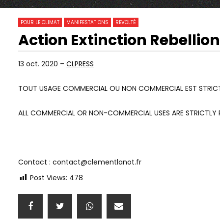
0
0
POUR LE CLIMAT
MANIFESTATIONS
REVOLTÉ
Action Extinction Rebellion
01:10:22
06:55
Watch Later
EP.03 | SAINTE-SOLINE, AUTOPSIE
GROS CLAS
13 oct. 2020 –
CLPRESS
D’UN CARNAGE
ÉCOLO ET U
M CONVOIS
TOUT USAGE COMMERCIAL OU NON COMMERCIAL EST STRICT
ALL COMMERCIAL OR NON-COMMERCIAL USES ARE STRICTLY P
Contact : contact@clementlanot.fr
Post Views:
478