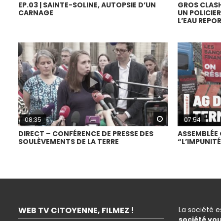
EP.03 | SAINTE-SOLINE, AUTOPSIE D’UN
GROS CLASH
CARNAGE
UN POLICIE
L’EAU REPO
Watch Later
08:35
07:54
DIRECT – CONFÉRENCE DE PRESSE DES
ASSEMBLÉE 
SOULÈVEMENTS DE LA TERRE
“L’IMPUNITÉ
WEB TV CITOYENNE, FILMEZ !
La société 
société vo