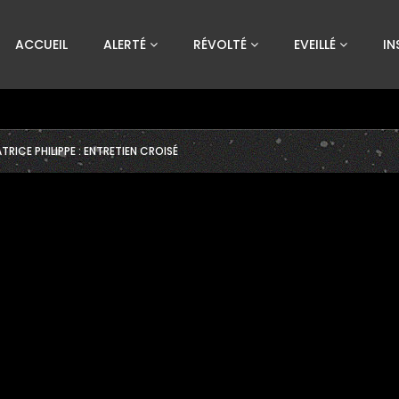
Custom Amount
ACCUEIL
ALERTÉ
RÉVOLTÉ
EVEILLÉ
IN
€
VEUILLEZ PATIENTER...
TRICE PHILIPPE : ENTRETIEN CROISÉ