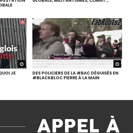
NIFESTATION
GLOBALE, MILITANTISMES, CLIMAT…
OBALE
Watch Later
Watch
QUOI JE
DES POLICIERS DE LA #BAC DÉGUISÉS EN
#BLACKBLOC PIERRE À LA MAIN