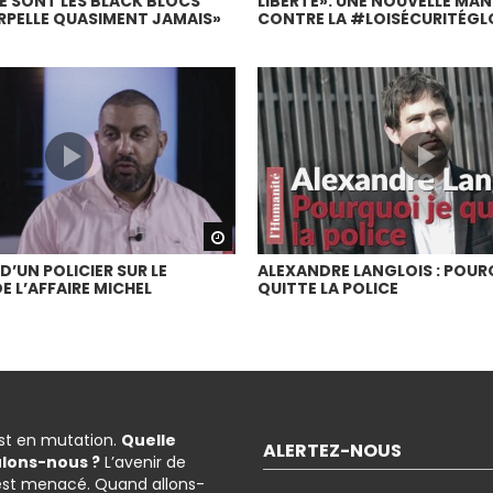
E SONT LES BLACK BLOCS
LIBERTÉ»: UNE NOUVELLE MA
RPELLE QUASIMENT JAMAIS»
CONTRE LA #LOISÉCURITÉGL
Watch Later
 D’UN POLICIER SUR LE
ALEXANDRE LANGLOIS : POUR
E L’AFFAIRE MICHEL
QUITTE LA POLICE
est en mutation.
Quelle
ALERTEZ-NOUS
ulons-nous ?
L’avenir de
est menacé. Quand allons-