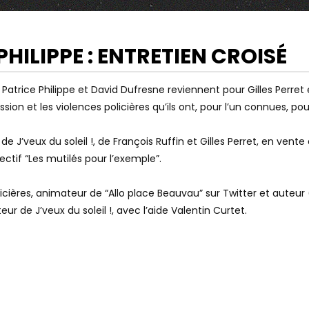
HILIPPE : ENTRETIEN CROISÉ
Watch Later
LANGLOIS : «CEUX QUI
«POUR LES DROITS SOCIAUX ET LA
 !” Patrice Philippe et David Dufresne reviennent pour Gilles Perre
E SONT LES BLACK
LIBERTÉ»: UNE NOUVELLE
ion et les violences policières qu’ils ont, pour l’un connues, po
N INTERPELLE
MANIFESTATION CONTRE LA
 JAMAIS»
#LOISÉCURITÉGLOBALE
J’veux du soleil !, de François Ruffin et Gilles Perret, en vent
ectif “Les mutilés pour l’exemple”.
olicières, animateur de “Allo place Beauvau” sur Twitter et aut
teur de J’veux du soleil !, avec l’aide Valentin Curtet.