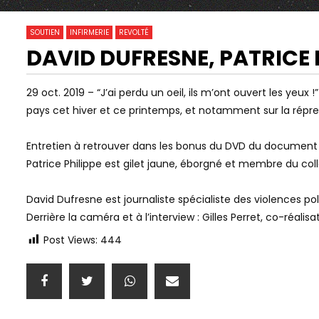
0
0
SOUTIEN
INFIRMERIE
REVOLTÉ
DAVID DUFRESNE, PATRICE P
Watch Later
#STOPLOIGLOBALE. LA LIBERTÉ DE
ALEXANDRE 
29 oct. 2019 – “J’ai perdu un oeil, ils m’ont ouvert les yeux
MANIFESTER EST EN DANGER
RIGOLENT C
pays cet hiver et ce printemps, et notamment sur la répress
BLOCS QU’O
QUASIMENT
Entretien à retrouver dans les bonus du DVD du document de 
Patrice Philippe est gilet jaune, éborgné et membre du coll
David Dufresne est journaliste spécialiste des violences p
Derrière la caméra et à l’interview : Gilles Perret, co-réalisa
Post Views:
444