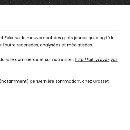
Watch Later
Watch Later
VIOLENCES POLICIÈRES, SÉCURITÉ
AFFAIRE MICHEL : D
t et Fakir sur le mouvement des gilets jaunes qui a agité le
GLOBALE, MILITANTISMES,
“DÉCONNE” AU 20H
ur l’autre recensées, analysées et médiatisées.
CLIMAT…
e dans le commerce et sur notre site :
http://bit.ly/dvd-jvds
eur (notamment) de ‘Dernière sommation’, chez Grasset.