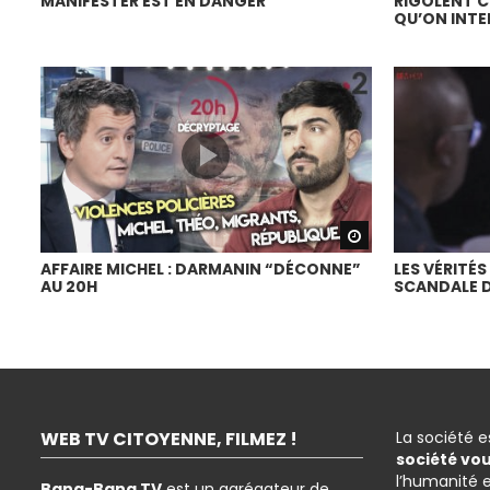
MANIFESTER EST EN DANGER
RIGOLENT C
QU’ON INTE
Watch Later
AFFAIRE MICHEL : DARMANIN “DÉCONNE”
LES VÉRITÉS
AU 20H
SCANDALE D
WEB TV CITOYENNE, FILMEZ !
La société 
société vo
l’humanité 
Bang-Bang TV
est un agrégateur de