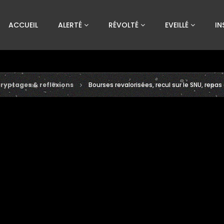
Custom Amount
ACCUEIL
ALERTÉ
RÉVOLTÉ
EVEILLÉ
IN
€
VEUILLEZ PATIENTER...
ryptages & reflexions
Bourses revalorisées, recul sur le SNU, repa