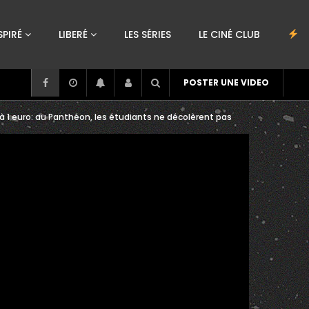
SPIRÉ
LIBERÉ
LES SÉRIES
LE CINÉ CLUB
POSTER UNE VIDEO
s à 1 euro: au Panthéon, les étudiants ne décolèrent pas