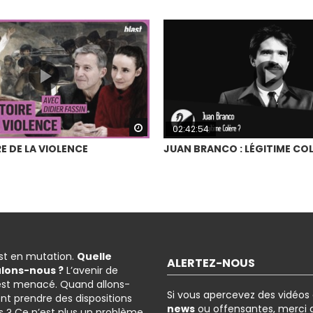
Watch Later
02:42:54
E DE LA VIOLENCE
JUAN BRANCO : LÉGITIME COL
est en mutation.
Quelle
ALERTEZ-NOUS
ulons-nous ?
L’avenir de
est menacé. Quand allons-
Si vous apercevez des vidéos
nt prendre des dispositions
news
ou offensantes, merci d
 ? Ce n’est plus un problème