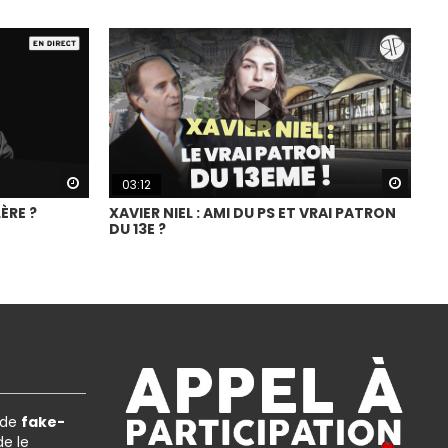
Watch Later
Watch
03:12
ÈRE ?
XAVIER NIEL : AMI DU PS ET VRAI PATRON
DU 13E ?
 de
fake-
e le