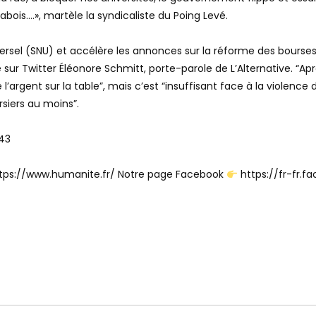
bois….», martèle la syndicaliste du Poing Levé.
niversel (SNU) et accélère les annonces sur la réforme des bour
é sur Twitter Éléonore Schmitt, porte-parole de L’Alternative. “Ap
argent sur la table”, mais c’est “insuffisant face à la violence d
iers au moins”.
43
tps://www.humanite.fr/ Notre page Facebook
https://fr-fr.f