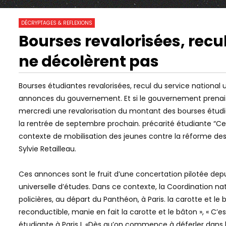
2 801
0
DÉCRYPTAGES & REFLEXIONS
Bourses revalorisées, recul
01:18:32
10:36
Watch Later
ne décolèrent pas
CET ANCIEN RG DÉVOILE TOUT SUR
“NOUS ASSI
LE VÉRITABLE PLAN DE MACRON ! |
FORMATION
GPTV
NÉOFASCIS
Bourses étudiantes revalorisées, recul du service national 
annonces du gouvernement. Et si le gouvernement prenait p
mercredi une revalorisation du montant des bourses étudia
la rentrée de septembre prochain. précarité étudiante “Ces
contexte de mobilisation des jeunes contre la réforme des
Sylvie Retailleau.
Ces annonces sont le fruit d’une concertation pilotée depui
universelle d’études. Dans ce contexte, la Coordination na
policières, au départ du Panthéon, à Paris. la carotte et l
reconductible, manie en fait la carotte et le bâton », « C’e
étudiante à Paris I. «Dès qu’on commence à déferler dans l