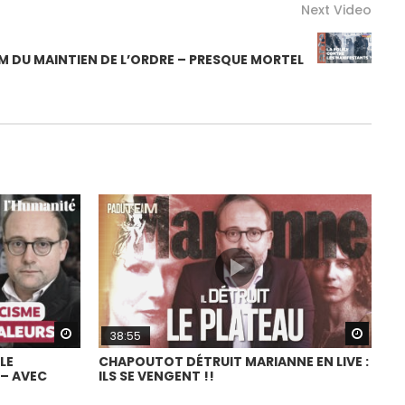
Next Video
M DU MAINTIEN DE L’ORDRE – PRESQUE MORTEL
Watch Later
Watch
38:55
LE
CHAPOUTOT DÉTRUIT MARIANNE EN LIVE :
 – AVEC
ILS SE VENGENT !!