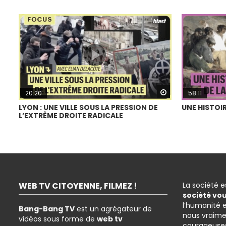
Watch Later
20:20
58:11
LYON : UNE VILLE SOUS LA PRESSION DE
UNE HISTOIR
L’EXTRÊME DROITE RADICALE
WEB TV CITOYENNE, FILMEZ !
La société 
société vo
l’humanité 
Bang-Bang TV
est un agrégateur de
nous vraime
vidéos sous forme de
web tv
courageuses