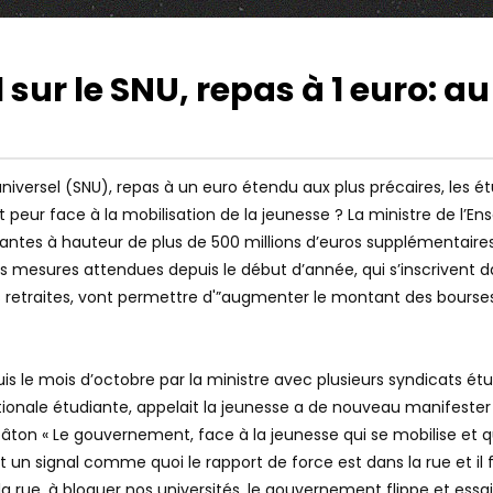
 sur le SNU, repas à 1 euro: a
51:14
Watch Later
STONS À LA
FASCISME VS ANTIFASCISME : LE
 D’UN ARC
RENVERSEMENT DES VALEURS –
TE”
AVEC JOHANN CHAPOUTOT
universel (SNU), repas à un euro étendu aux plus précaires, les é
eur face à la mobilisation de la jeunesse ? La ministre de l’Ens
ntes à hauteur de plus de 500 millions d’euros supplémentaires
 mesures attendues depuis le début d’année, qui s’inscrivent da
 retraites, vont permettre d'”augmenter le montant des bourses 
s le mois d’octobre par la ministre avec plusieurs syndicats étu
tionale étudiante, appelait la jeunesse a de nouveau manifester c
e bâton « Le gouvernement, face à la jeunesse qui se mobilise et 
st un signal comme quoi le rapport de force est dans la rue et il f
a rue, à bloquer nos universités, le gouvernement flippe et ess