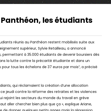
u Panthéon, les étudiants
38:55
20:20
Watch Later
Watch Later
CHAPOUTOT DÉTRUIT MARIANNE
LYON : UNE VILLE SO
EN LIVE : ILS SE VENGENT !!
DE L’EXTRÊME DROIT
tudiants réunis au Panthéon restent mobilisés suite aux
eignement supérieur, Sylvie Retailleau, a annoncé
, permettant à 35.000 étudiants de devenir boursiers dès
ns la lutte contre la précarité étudiante et dans un
pour tous les échelons de 37 euros par mois”, a précisé
diants, qui réclamaient la création d’une allocation
e jeudi contre la réforme des retraites et les violences
qui rejoint les secteurs du monde du travail en grève
aut aller chercher bien plus que ça », explique Ariane,
aie de donner quelques petits gages mais la répression