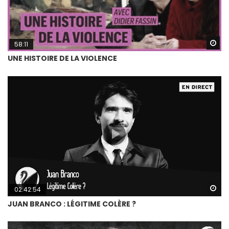
Wa
58:11
UNE HISTOIRE DE LA VIOLENCE
Wa
02:42:54
JUAN BRANCO : LÉGITIME COLÈRE ?