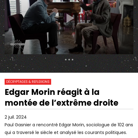
290 Views
7 506
0
DÉCRYPTAGES & REFLEXIONS
Edgar Morin réagit à la
01:18:32
10:36
Watch Later
montée de l’extrême droite
CET ANCIEN RG DÉVOILE TOUT SUR
“NOUS ASSISTONS À 
LE VÉRITABLE PLAN DE MACRON ! |
FORMATION D’UN AR
GPTV
NÉOFASCISTE”
2 juil. 2024
Paul Gasnier a rencontré Edgar Morin, sociologue de 102 ans
qui a traversé le siècle et analysé les courants politiques.