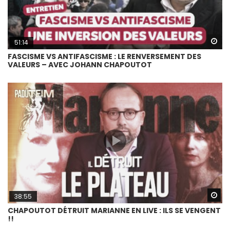
Wa
51:14
FASCISME VS ANTIFASCISME : LE RENVERSEMENT DES
VALEURS – AVEC JOHANN CHAPOUTOT
Wa
38:55
CHAPOUTOT DÉTRUIT MARIANNE EN LIVE : ILS SE VENGENT
!!