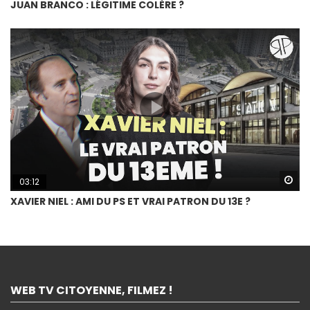
JUAN BRANCO : LÉGITIME COLÈRE ?
Wa
03:12
XAVIER NIEL : AMI DU PS ET VRAI PATRON DU 13E ?
WEB TV CITOYENNE, FILMEZ !