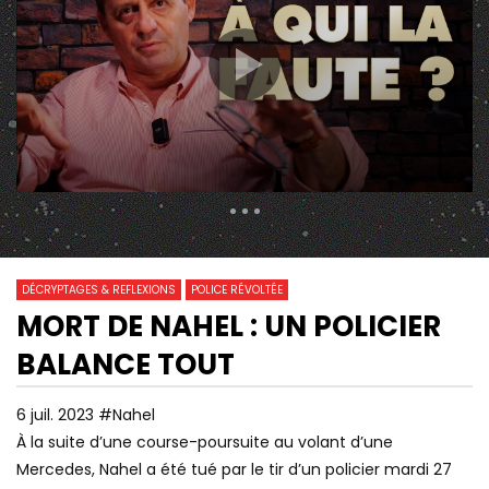
307 Views
2 986
0
DÉCRYPTAGES & REFLEXIONS
POLICE RÉVOLTÉE
MORT DE NAHEL : UN POLICIER
01:18:32
10:36
Watch Later
BALANCE TOUT
CET ANCIEN RG DÉVOILE TOUT SUR
“NOUS ASSISTONS À 
LE VÉRITABLE PLAN DE MACRON ! |
FORMATION D’UN AR
GPTV
NÉOFASCISTE”
6 juil. 2023 #Nahel
À la suite d’une course-poursuite au volant d’une
Mercedes, Nahel a été tué par le tir d’un policier mardi 27