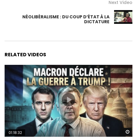
Next Video
NÉOLIBÉRALISME : DU COUP D’ÉTAT À LA
DICTATURE
RELATED VIDEOS
Wa
01:18:32