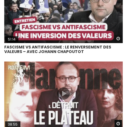
Wa
51:14
FASCISME VS ANTIFASCISME : LE RENVERSEMENT DES
VALEURS – AVEC JOHANN CHAPOUTOT
Wa
38:55