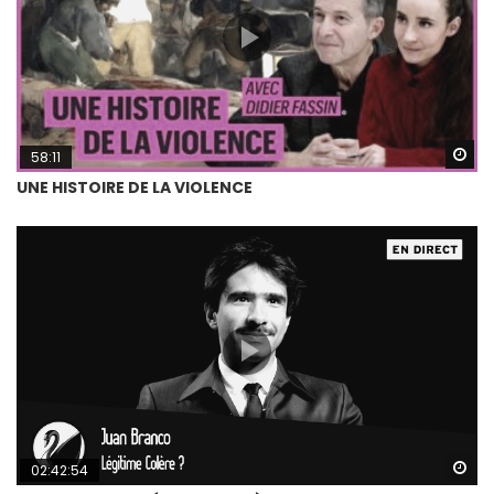
Wa
58:11
UNE HISTOIRE DE LA VIOLENCE
Wa
02:42:54