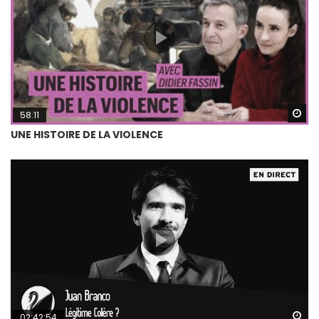
Wa
58:11
UNE HISTOIRE DE LA VIOLENCE
Wa
02:42:54