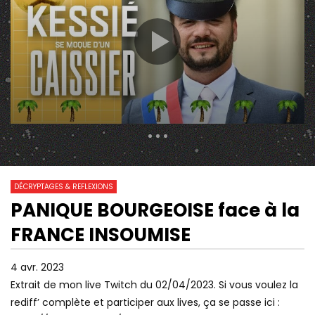
289 Views
67
0
DÉCRYPTAGES & REFLEXIONS
PANIQUE BOURGEOISE face à la
01:18:32
10:36
Watch Later
FRANCE INSOUMISE
CET ANCIEN RG DÉVOILE TOUT SUR
“NOUS ASSISTONS À 
LE VÉRITABLE PLAN DE MACRON ! |
FORMATION D’UN AR
GPTV
NÉOFASCISTE”
4 avr. 2023
Extrait de mon live Twitch du 02/04/2023. Si vous voulez la
rediff’ complète et participer aux lives, ça se passe ici :