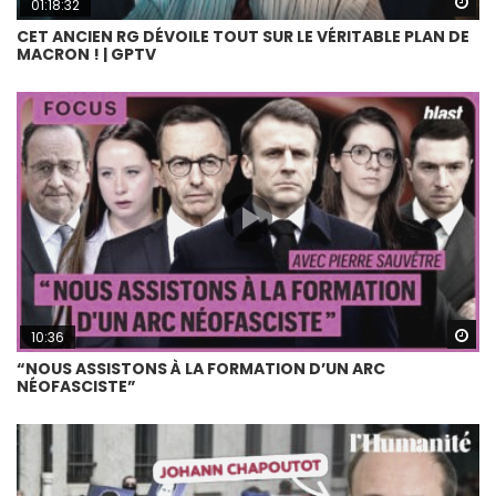
Wa
01:18:32
CET ANCIEN RG DÉVOILE TOUT SUR LE VÉRITABLE PLAN DE
MACRON ! | GPTV
Wa
10:36
“NOUS ASSISTONS À LA FORMATION D’UN ARC
NÉOFASCISTE”