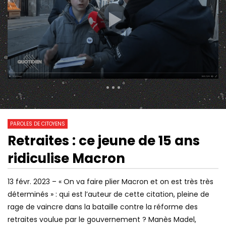
305 Views
991
0
PAROLES DE CITOYENS
Retraites : ce jeune de 15 ans
01:06:26
12:07
Watch Later
ridiculise Macron
LE RETOUR DU FASCISME
UNE RETRAITÉE RECA
MACRONISTE “ALLEZ 
L’USINE VOUS ALLEZ V
13 févr. 2023 – « On va faire plier Macron et on est très très
déterminés » : qui est l’auteur de cette citation, pleine de
rage de vaincre dans la bataille contre la réforme des
retraites voulue par le gouvernement ? Manès Madel,