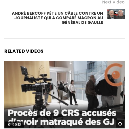
Next Video
ANDRÉ BERCOFF PÈTE UN CÂBLE CONTRE UN
JOURNALISTE QUI A COMPARÉ MACRON AU
GÉNÉRAL DE GAULLE
RELATED VIDEOS
Wa
01:59:12