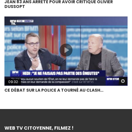
JEAN 83 ANS ARRÊTÉ POUR AVOIR CRITIQUÉ OLIVIER
DUSSOPT
Wa
09:32
CE DÉBAT SUR LA POLICE A TOURNÉ AU CLASH…
WEB TV CITOYENNE, FILMEZ !