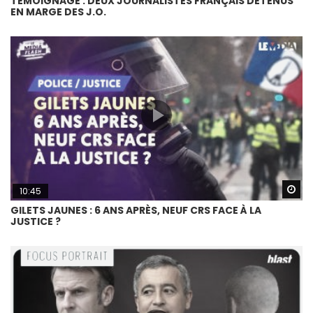
TÉMOIGNAGE : DEUX JOURNALISTES FRANÇAIS DÉTENUS
EN MARGE DES J.O.
Wa
10:45
GILETS JAUNES : 6 ANS APRÈS, NEUF CRS FACE À LA
JUSTICE ?