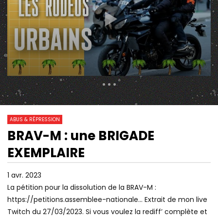
309 Views
190
0
ABUS & RÉPRESSION
BRAV-M : une BRIGADE
01:59:12
19:49
Watch Later
EXEMPLAIRE
PROCÈS DE 9 CRS ACCUSÉS
À LA TÉLÉVISION, L
D’AVOIR MATRAQUÉ DES GILETS
PERMANENT
JAUNES DANS UN BURGER KING EN
1 avr. 2023
2018
La pétition pour la dissolution de la BRAV-M :
https://petitions.assemblee-nationale… Extrait de mon live
Twitch du 27/03/2023. Si vous voulez la rediff’ complète et