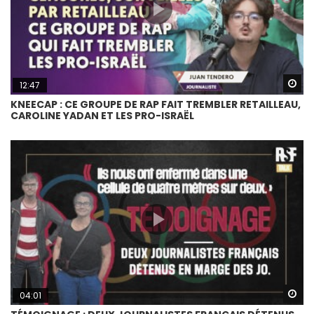
Wa
12:47
KNEECAP : CE GROUPE DE RAP FAIT TREMBLER RETAILLEAU,
CAROLINE YADAN ET LES PRO-ISRAËL
Wa
04:01