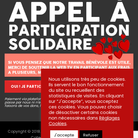
Nous utilisons très peu de cookies.
Ils servent le bon fonctionnement
OUI ! JE PARTICIPE !
du site ou recueillent des
statistiques de visites. En cliquant
Paiement via plateforme sécurisé STRIPE, aucune information bancaire ne
sur “J'accepte”, vous acceptez
passe par nous ni n’est conservée. Pour en savoir plus sur ce que nous
faisons de vos dons, lisez
nos engagements
!
ces cookies. Vous pouvez choisir
de désactiver certains cookies
non nécessaires dans
Réglages
Cookies
.
Copyright © 2018. Tous droits réservés aux créateurs des vidéos -
J'accepte
Refuser
Collectif citoyens bénévoles ⎜
Politique de