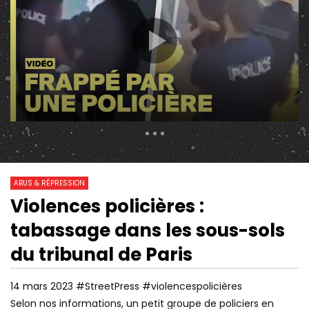
303 Views
598
0
ABUS & RÉPRESSION
Violences policières :
01:59:12
19:49
Watch Later
tabassage dans les sous-sols
PROCÈS DE 9 CRS ACCUSÉS
À LA TÉLÉVISION, L
D’AVOIR MATRAQUÉ DES GILETS
PERMANENT
du tribunal de Paris
JAUNES DANS UN BURGER KING EN
2018
14 mars 2023 #StreetPress #violencespolicières
Selon nos informations, un petit groupe de policiers en