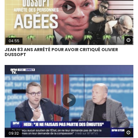
Wa
04:55
JEAN 83 ANS ARRÊTÉ POUR AVOIR CRITIQUÉ OLIVIER
DUSSOPT
Wa
09:32