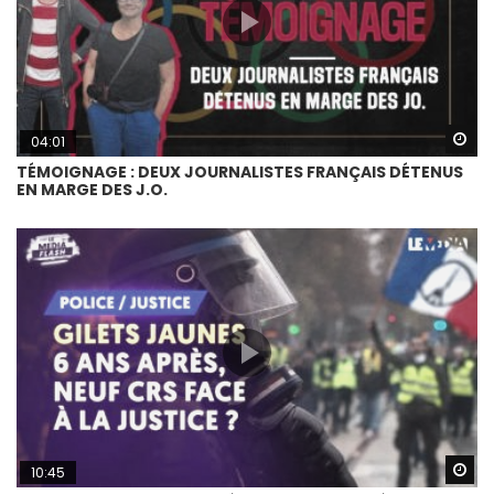
Wa
04:01
TÉMOIGNAGE : DEUX JOURNALISTES FRANÇAIS DÉTENUS
EN MARGE DES J.O.
Wa
10:45