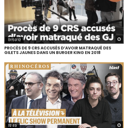
Wa
01:59:12
PROCÈS DE 9 CRS ACCUSÉS D’AVOIR MATRAQUÉ DES
GILETS JAUNES DANS UN BURGER KING EN 2018
Wa
19:49