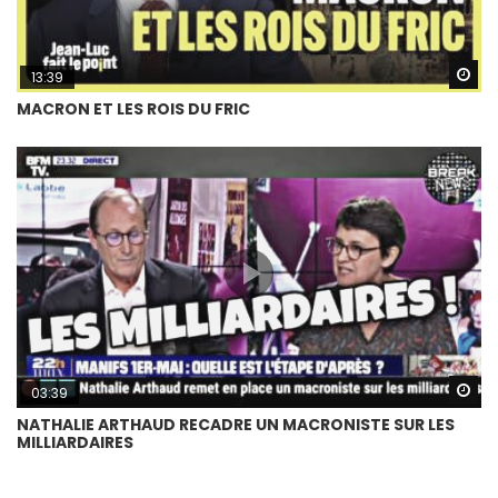
Wa
13:39
MACRON ET LES ROIS DU FRIC
Wa
03:39
NATHALIE ARTHAUD RECADRE UN MACRONISTE SUR LES
MILLIARDAIRES