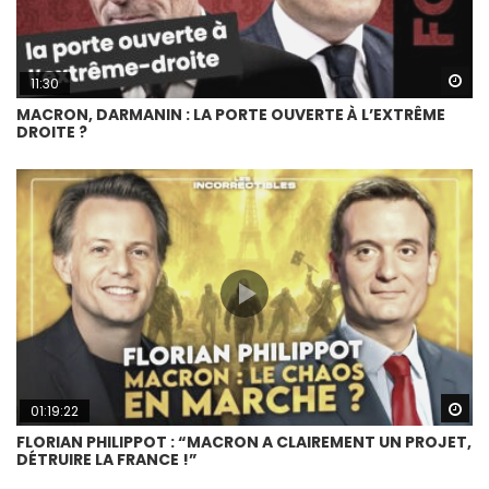
Wa
11:30
MACRON, DARMANIN : LA PORTE OUVERTE À L’EXTRÊME
DROITE ?
Wa
01:19:22
FLORIAN PHILIPPOT : “MACRON A CLAIREMENT UN PROJET,
DÉTRUIRE LA FRANCE !”