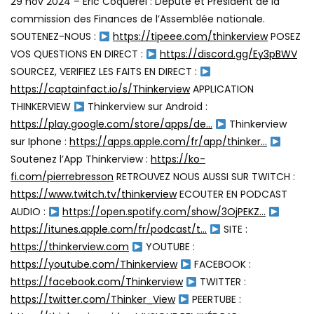
29 nov 2024 –
Eric Coquerel : Député et Président de la
commission des Finances de l’Assemblée nationale.
SOUTENEZ-NOUS :
https://tipeee.com/thinkerview
POSEZ
VOS QUESTIONS EN DIRECT :
https://discord.gg/Ey3pBWV
SOURCEZ, VERIFIEZ LES FAITS EN DIRECT :
https://captainfact.io/s/Thinkerview
APPLICATION
THINKERVIEW
Thinkerview sur Android :
https://play.google.com/store/apps/de…
Thinkerview
sur Iphone :
https://apps.apple.com/fr/app/thinker…
Soutenez l’App Thinkerview :
https://ko-
fi.com/pierrebresson
RETROUVEZ NOUS AUSSI SUR TWITCH :
https://www.twitch.tv/thinkerview
ECOUTER EN PODCAST
AUDIO :
https://open.spotify.com/show/3OjPEKZ…
https://itunes.apple.com/fr/podcast/t…
SITE :
https://thinkerview.com
YOUTUBE :
https://youtube.com/Thinkerview
FACEBOOK :
https://facebook.com/Thinkerview
TWITTER :
https://twitter.com/Thinker_View
PEERTUBE :