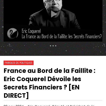
304 Views
1 046
0
PAROLES DE POLITIQUES
France au Bord de la Faillite :
11:30
01:19:22
Watch Later
Eric Coquerel Dévoile les
MACRON, DARMANIN : LA PORTE
FLORIAN PHILIPPOT :
OUVERTE À L’EXTRÊME DROITE ?
CLAIREMENT UN PROJ
Secrets Financiers ? [EN
LA FRANCE !”
DIRECT]