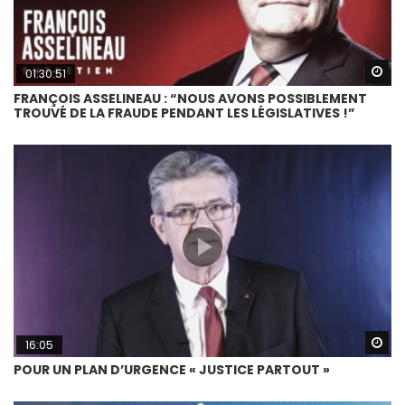
Wa
01:30:51
FRANÇOIS ASSELINEAU : “NOUS AVONS POSSIBLEMENT
TROUVÉ DE LA FRAUDE PENDANT LES LÉGISLATIVES !”
Wa
16:05
POUR UN PLAN D’URGENCE « JUSTICE PARTOUT »