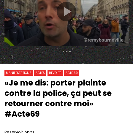
435 Views
0
0
MANIFESTATIONS
ACTES
REVOLTÉ
ACTE 69
«Je me dis: porter plainte
Watch Later
contre la police, ça peut se
#STOPLOIGLOBALE. LA LIBERTÉ DE
ALEXANDRE LANGLOIS 
MANIFESTER EST EN DANGER
RIGOLENT CE SONT L
retourner contre moi»
BLOCS QU’ON INTERP
QUASIMENT JAMAIS»
#Acte69
Reservoir Apps