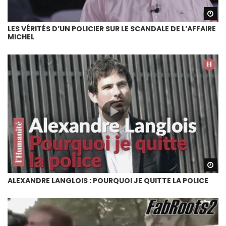
Wa
LES VÉRITÉS D’UN POLICIER SUR LE SCANDALE DE L’AFFAIRE
MICHEL
Wa
ALEXANDRE LANGLOIS : POURQUOI JE QUITTE LA POLICE