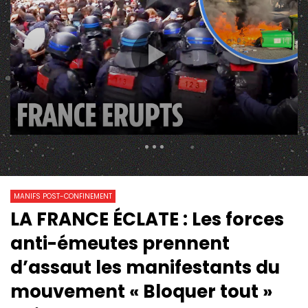
1 746 Views
50
0
MANIFS POST-CONFINEMENT
LA FRANCE ÉCLATE : Les forces
23:50
12:19
Watch Later
anti-émeutes prennent
VLOG : ILS BLOQUENT LE PAYS !
APRÈS LE SUCCÈS DES
(CGT, LYCÉE, INDIGNONS-NOUS)
L’ULTIMATUM DES SY
d’assaut les manifestants du
GOUVERNEMENT
mouvement « Bloquer tout »