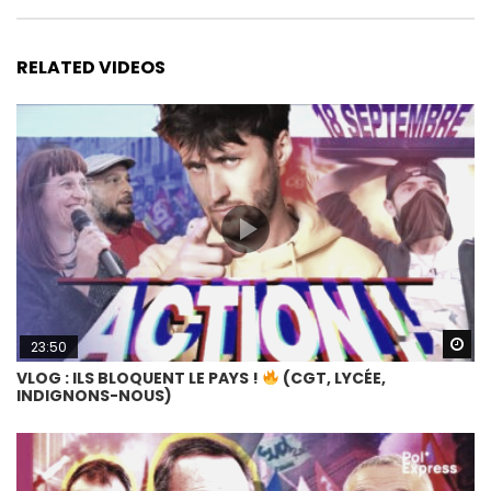
RELATED VIDEOS
Wa
23:50
VLOG : ILS BLOQUENT LE PAYS !
(CGT, LYCÉE,
INDIGNONS-NOUS)