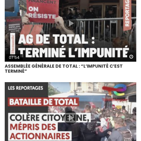
Wa
07:54
ASSEMBLÉE GÉNÉRALE DE TOTAL : “L’IMPUNITÉ C’EST
TERMINÉ”