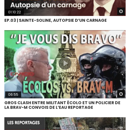
Wa
01:10:22
EP.03 | SAINTE-SOLINE, AUTOPSIE D’UN CARNAGE
Wa
06:55
GROS CLASH ENTRE MILITANT ÉCOLO ET UN POLICIER DE
LA BRAV-M CONVOIS DE L’EAU REPORTAGE