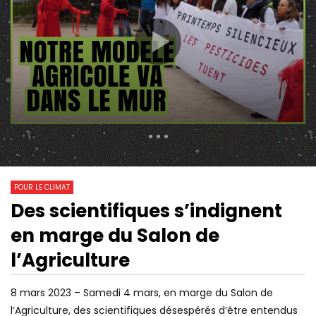
305 Views
39
0
POUR LE CLIMAT
Des scientifiques s’indignent
01:10:22
06:55
Watch Later
en marge du Salon de
EP.03 | SAINTE-SOLINE, AUTOPSIE
GROS CLASH ENTRE M
D’UN CARNAGE
ÉCOLO ET UN POLICIE
l’Agriculture
M CONVOIS DE L’EAU
8 mars 2023 – Samedi 4 mars, en marge du Salon de
l’Agriculture, des scientifiques désespérés d’être entendus