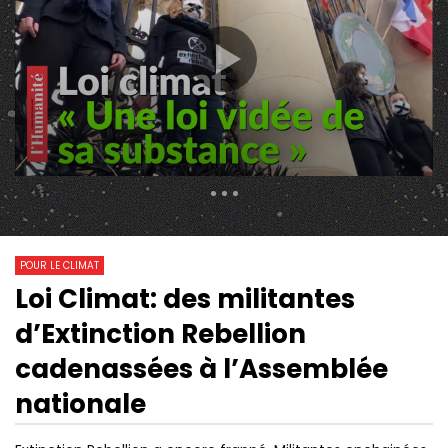
316 Views
118
0
POUR LE CLIMAT
Loi Climat: des militantes
01:10:22
06:55
Watch Later
d’Extinction Rebellion
EP.03 | SAINTE-SOLINE, AUTOPSIE
GROS CLASH ENTRE M
D’UN CARNAGE
ÉCOLO ET UN POLICIE
cadenassées à l’Assemblée
M CONVOIS DE L’EAU
nationale