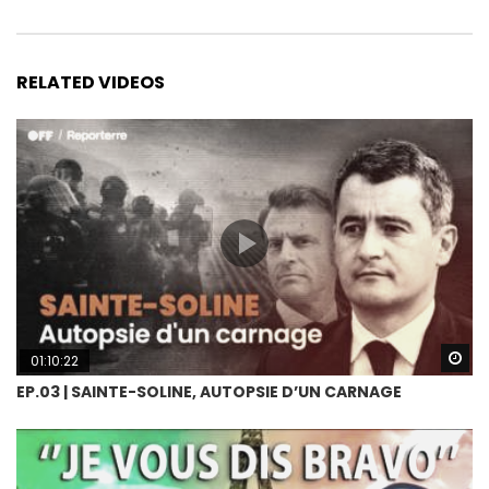
RELATED VIDEOS
Wa
01:10:22
EP.03 | SAINTE-SOLINE, AUTOPSIE D’UN CARNAGE