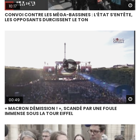
Wa
10:17
CONVOI CONTRE LES MÉGA-BASSINES : L’ÉTAT S’ENTÊTE,
LES OPPOSANTS DURCISSENT LE TON
Wa
00:49
« MACRON DÉMISSION ! », SCANDÉ PAR UNE FOULE
IMMENSE SOUS LA TOUR EIFFEL