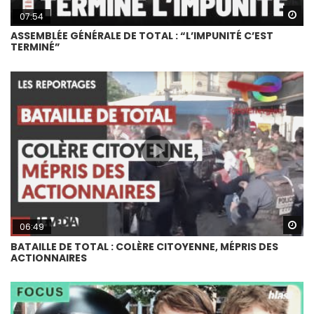
Wa
07:54
ASSEMBLÉE GÉNÉRALE DE TOTAL : “L’IMPUNITÉ C’EST
TERMINÉ”
Wa
06:49
BATAILLE DE TOTAL : COLÈRE CITOYENNE, MÉPRIS DES
ACTIONNAIRES