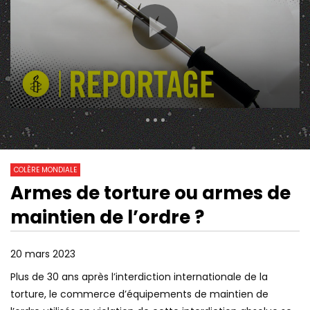
310 Views
102
0
COLÈRE MONDIALE
Armes de torture ou armes de
19:19
15:41
Watch Later
maintien de l’ordre ?
COMMENT LES ARMES SONIQUES
LE CAMEROUN EXPLOS
VONT AIDER LES POLICIERS À
INCONTRÔLABLE
MATER LES FOULES
20 mars 2023
Plus de 30 ans après l’interdiction internationale de la
torture, le commerce d’équipements de maintien de