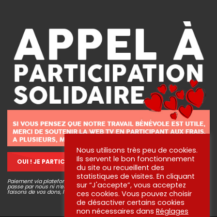
Nous utilisons très peu de cookies.
Ils servent le bon fonctionnement
OUI ! JE PARTICIPE !
du site ou recueillent des
statistiques de visites. En cliquant
Paiement via plateforme sécurisé STRIPE, aucune information bancaire ne
sur “J'accepte”, vous acceptez
passe par nous ni n’est conservée. Pour en savoir plus sur ce que nous
faisons de vos dons, lisez
nos engagements
!
ces cookies. Vous pouvez choisir
de désactiver certains cookies
non nécessaires dans
Réglages