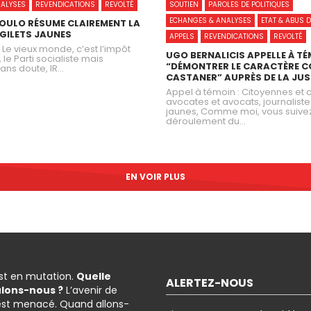
ALYSES
REVENDICATIONS
REVOLTÉ
SOUTIEN
PAROLES DE POLITIQUES
ECHANGES & ANALYSES
ETAT & ABUS 
OULO RÉSUME CLAIREMENT LA
 GILETS JAUNES
APPELS
REVENDICATIONS
REVOLTÉ
– Le vieux monde, c’est l’impôt
UGO BERNALICIS APPELLE À T
, le Parti socialiste mais
“DÉMONTRER LE CARACTÈRE C
ns doute, lR...
CASTANER” AUPRÈS DE LA JUS
Appel à témoin : Citoyennes et c
avocates et avocats, journalistes
jaunes, Comme moi, vous suivez
déroulement du...
EN VOIR PLUS
est en mutation.
Quelle
ALERTEZ-NOUS
ulons-nous ?
L’avenir de
est menacé. Quand allons-