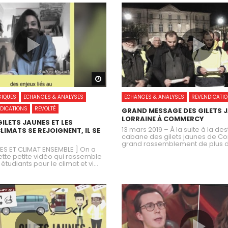
Watch Later
GIQUES
ECHANGES & ANALYSES
ECHANGES & ANALYSES
REVENDICATI
DICATIONS
REVOLTÉ
GRAND MESSAGE DES GILETS 
LORRAINE À COMMERCY
ILETS JAUNES ET LES
13 mars 2019 – À la suite à la des
LIMATS SE REJOIGNENT, IL SE
cabane des gilets jaunes de 
grand rassemblement de plus de 
NES ET CLIMAT ENSEMBLE ] On a
ette petite vidéo qui rassemble
 étudiants pour le climat et vi...