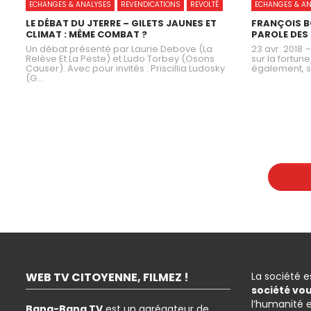
ECHANGES & ANALYSES
REVENDICATIONS
REVOLTÉ
ECHANGES & AN
LE DÉBAT DU JTERRE – GILETS JAUNES ET
FRANÇOIS B
CLIMAT : MÊME COMBAT ?
PAROLE DES
Un débat présenté par Laurie Debove (La
23 avr. 2018 
Relève Et La Peste) et Ludo Torbey (Osons
sur la fortune
Causer). Avec pour invités : Priscillia Ludosky
également, sa
(G...
WEB TV CITOYENNE, FILMEZ !
La société 
société vo
l’humanité 
Bang-Bang TV
est un agrégateur de