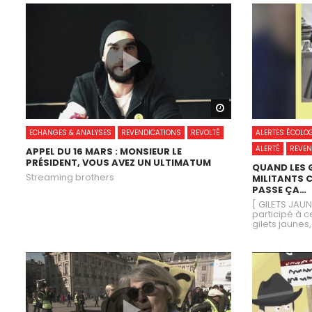
Watch Later
ECHANGES & ANALYSES
REVENDICATIONS
REVOLTÉ
ALERTES ÉCOLO
ALERTÉ
REVEN
APPEL DU 16 MARS : MONSIEUR LE
PRÉSIDENT, VOUS AVEZ UN ULTIMATUM
QUAND LES G
Streaming brothers
MILITANTS C
PASSE ÇA…
[ GILETS JAU
participé à c
gilets jaunes,