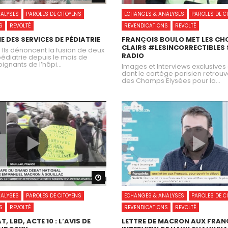
ALYSES
PAROLES DE CITOYENS
ECHANGES & ANALYSES
PAROLES DE C
S
REVOLTÉ
REVENDICATIONS
REVOLTÉ
E DES SERVICES DE PÉDIATRIE
FRANÇOIS BOULO MET LES CH
CLAIRS #LESINCORRECTIBLES
– Ils dénoncent la fusion de deux
RADIO
édiatrie depuis le mois de
soignants de l’hôpi...
Images et Interviews exclusives de
dont le cortège parisien retrouv
des Champs Elysées pour la...
Watch Later
ALYSES
PAROLES DE CITOYENS
ECHANGES & ANALYSES
PAROLES DE C
S
REVOLTÉ
REVENDICATIONS
REVOLTÉ
 LBD, ACTE 10 : L’AVIS DE
LETTRE DE MACRON AUX FRANÇ