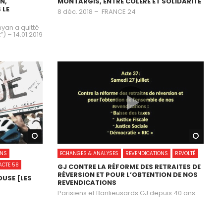
N,
MONTARGIS, ENTRE COLÈRE ET SOLIDARITÉ
 LE
8 déc. 2018 – FRANCE 24
nyan a quitté
) – 14.01.2019
Watch Later
Watch
ONS
ECHANGES & ANALYSES
REVENDICATIONS
REVOLTÉ
ACTE 58
GJ CONTRE LA RÉFORME DES RETRAITES DE
RÉVERSION ET POUR L’OBTENTION DE NOS
OUSE [LES
REVENDICATIONS
Parisiens et Banlieusards GJ depuis 40 ans