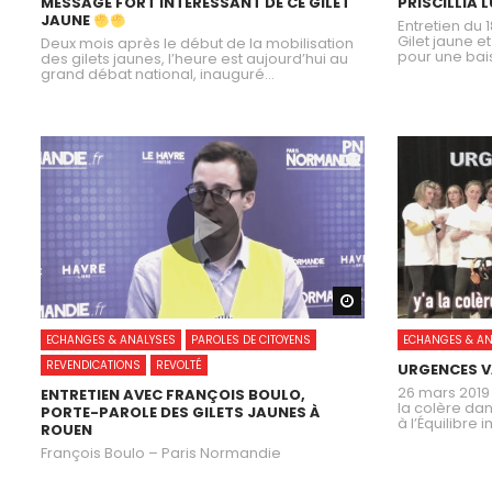
MESSAGE FORT INTÉRESSANT DE CE GILET
PRISCILLIA
JAUNE
Entretien du 1
Gilet jaune et
Deux mois après le début de la mobilisation
pour une bais
des gilets jaunes, l’heure est aujourd’hui au
grand débat national, inauguré...
Watch Later
ECHANGES & ANALYSES
PAROLES DE CITOYENS
ECHANGES & AN
REVENDICATIONS
REVOLTÉ
URGENCES V
26 mars 2019
ENTRETIEN AVEC FRANÇOIS BOULO,
la colère dan
PORTE-PAROLE DES GILETS JAUNES À
à l’Équilibre 
ROUEN
François Boulo – Paris Normandie