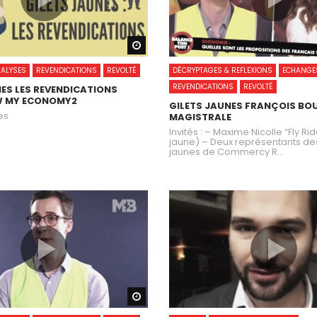
Watch Later
ALYSES
REVENDICATIONS
REVOLTÉ
DÉCRYPTAGES & REFLEXIONS
ECHANGE
REVENDICATIONS
REVOLTÉ
NES LES REVENDICATIONS
W MY ECONOMY2
GILETS JAUNES FRANÇOIS BO
es
MAGISTRALE
Invités : – Maxime Nicolle “Fly Rid
jaune) – Deux représentants des
jaunes de Commercy R...
Watch Later