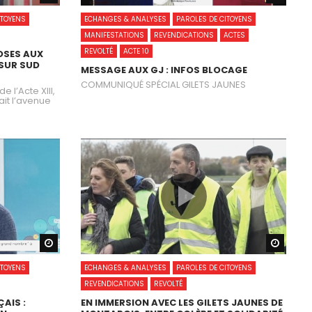
ITOYENS
ECHANGES & ANALYSES
PAROLES DE CITOYENS
MANIFESTATIONS
REVENDICATIONS
ACTES
REVOLTÉ
ACTE 10
OSES AUX
 SUR SUD
MESSAGE AUX GJ : INFOS BLOCAGE
COMMUNIQUÉ SPÉCIAL GILETS JAUNES
 l’Acte XIII,
ait l’avenue
Watch Later
Watch
ITOYENS
ECHANGES & ANALYSES
PAROLES DE CITOYENS
REVENDICATIONS
REVOLTÉ
AIS :
EN IMMERSION AVEC LES GILETS JAUNES DE