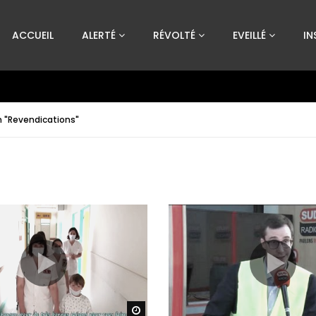
Custom Amount
ACCUEIL
ALERTÉ
RÉVOLTÉ
EVEILLÉ
IN
€
VEUILLEZ PATIENTER...
n "Revendications"
Watch Later