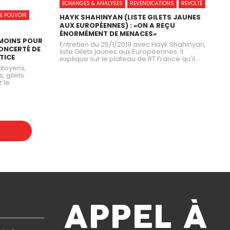
ECHANGES & ANALYSES
REVENDICATIONS
REVOLTÉ
DE POUVOIR
HAYK SHAHINYAN (LISTE GILETS JAUNES
AUX EUROPÉENNES) : «ON A REÇU
ÉNORMÉMENT DE MENACES»
ÉMOINS POUR
Entretien du 25/1/2019 avec Hayk Shahinyan,
ONCERTÉ DE
liste Gilets jaunes aux Européennes. Il
TICE
explique sur le plateau de RT France qu’il...
itoyens,
, gilets
 le