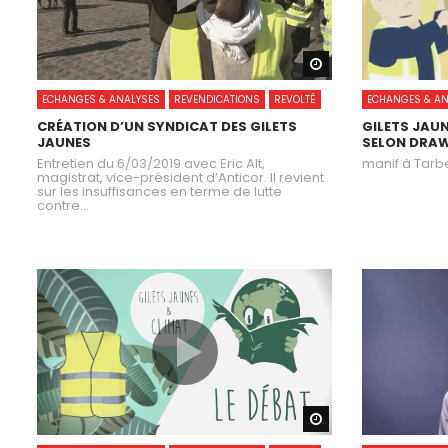
Watch Later
ECHANGES & ANALYSES
REVENDICATIONS
REVOLTÉ
ECHANGES & AN
CRÉATION D’UN SYNDICAT DES GILETS
GILETS JAU
JAUNES
SELON DRA
Entretien du 6/03/2019 avec Eric Alt,
manif à Tarb
magistrat, vice-président d’Anticor. Il revient
sur les insuffisances en terme de lutte
contre...
Watch Later