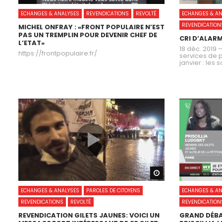
ECHANGES & ANALYSES
REVENDICATIONS
REVOLTÉ
ECHANGES & AN
REVENDICATION
MICHEL ONFRAY : «FRONT POPULAIRE N’EST
PAS UN TREMPLIN POUR DEVENIR CHEF DE
CRI D’ALARM
L’ETAT»
18 déc. 2019 
https://frontpopulaire.fr/
services de p
janvier : les 
Watch Later
ECHANGES & ANALYSES
PAROLES DE CITOYENS
ECHANGES & AN
REVENDICATIONS
REVOLTÉ
REVENDICATION
REVENDICATION GILETS JAUNES: VOICI UN
GRAND DÉBAT,